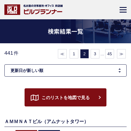
検索結果一覧
441
件
≪
1
2
3
…
45
≫
このリストを地図で見る
ＡＭＭＮＡＴビル（アムナットタワー）