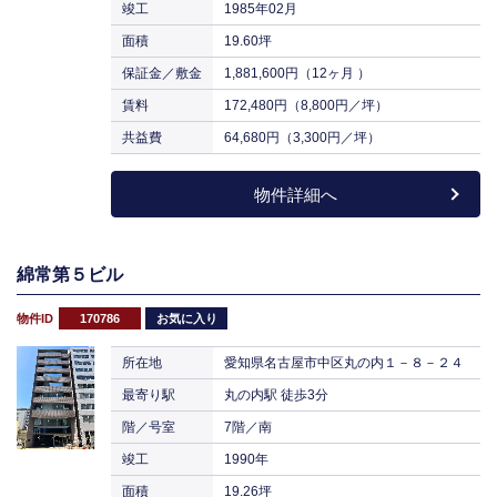
竣工
1985年02月
面積
19.60坪
保証金／敷金
1,881,600円（12ヶ月 ）
賃料
172,480円（8,800円／坪）
共益費
64,680円（3,300円／坪）
物件詳細へ
綿常第５ビル
物件ID
170786
お気に入り
所在地
愛知県名古屋市中区丸の内１－８－２４
最寄り駅
丸の内駅 徒歩3分
階／号室
7階／南
竣工
1990年
面積
19.26坪