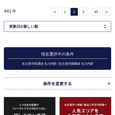
441
件
≪
1
2
3
…
45
≫
現在選択中の条件
名古屋市桜通線 丸の内駅 / 名古屋市鶴舞線 丸の内駅
条件を変更する
市区町村
路線・駅
地図
から検索
から検索
から検索