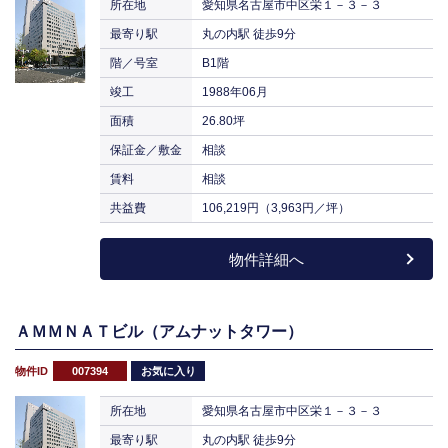
所在地
愛知県名古屋市中区栄１－３－３
最寄り駅
丸の内駅 徒歩9分
階／号室
B1階
竣工
1988年06月
面積
26.80坪
保証金／敷金
相談
賃料
相談
共益費
106,219円（3,963円／坪）
物件詳細へ
ＡＭＭＮＡＴビル（アムナットタワー）
物件ID
007394
お気に入り
所在地
愛知県名古屋市中区栄１－３－３
最寄り駅
丸の内駅 徒歩9分