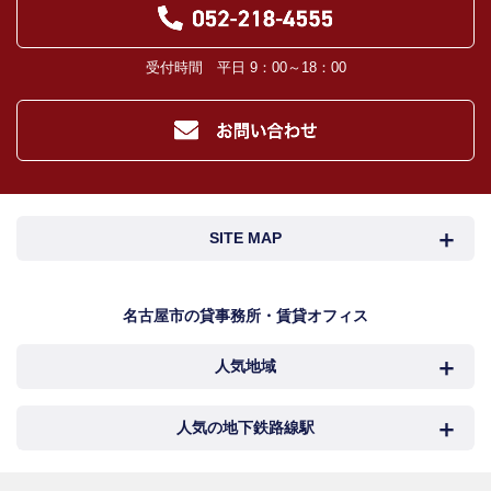
受付時間 平日 9：00～18：00
SITE MAP
名古屋市検索
名古屋市近郊検索
名古屋市の貸事務所・賃貸オフィス
人気地域
岐阜・三重検索
地図検索
NEWS
中村区
西区
人気の地下鉄路線駅
カンタン駅検索
新着物件
中区
千種区
名古屋
国際センター