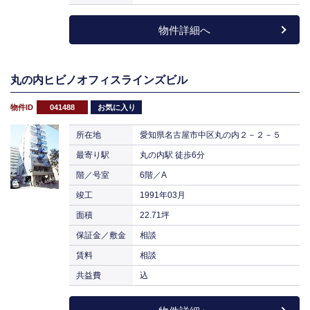
物件詳細へ
丸の内ヒビノオフィスラインズビル
物件ID
041488
お気に入り
所在地
愛知県名古屋市中区丸の内２－２－５
最寄り駅
丸の内駅 徒歩6分
階／号室
6階／A
竣工
1991年03月
面積
22.71坪
保証金／敷金
相談
賃料
相談
共益費
込