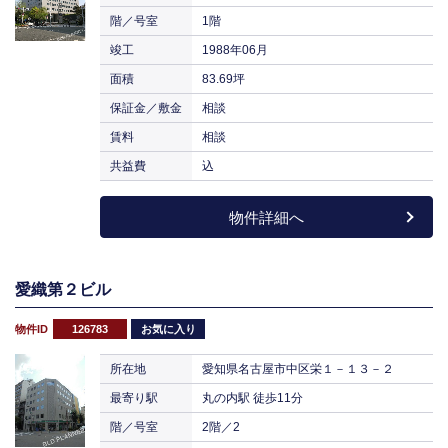
階／号室
1階
竣工
1988年06月
面積
83.69坪
保証金／敷金
相談
賃料
相談
共益費
込
物件詳細へ
愛織第２ビル
物件ID
126783
お気に入り
所在地
愛知県名古屋市中区栄１－１３－２
最寄り駅
丸の内駅 徒歩11分
階／号室
2階／2