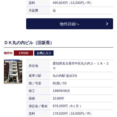
賃料
495,924円（13,200円／坪）
共益費
込
物件詳細へ
ＤＫ丸の内ビル（旧坂長）
物件ID
170159
お気に入り
愛知県名古屋市中区丸の内２－１８－２
所在地
０
最寄り駅
丸の内駅 徒歩2分
階／号室
B1階／03
竣工
1980年08月
面積
10.88坪
保証金／敷金
979,200円（6ヶ月 ）
賃料
179,520円（16,500円／坪）