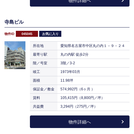
物件詳細へ
寺島ビル
物件ID
045045
お気に入り
所在地
愛知県名古屋市中区丸の内１－９－２４
最寄り駅
丸の内駅 徒歩2分
階／号室
3階／3-2
竣工
1973年03月
面積
11.98坪
保証金／敷金
574,992円（6ヶ月 ）
賃料
105,415円（8,800円／坪）
共益費
3,294円（275円／坪）
物件詳細へ