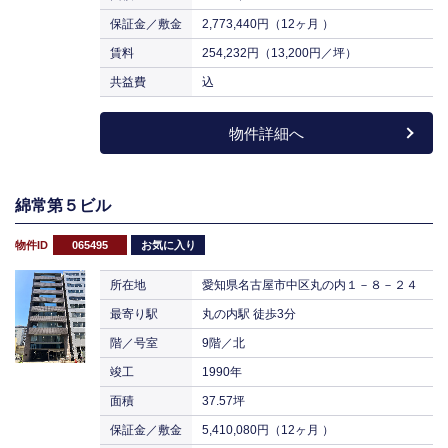
保証金／敷金
2,773,440円（12ヶ月 ）
賃料
254,232円（13,200円／坪）
共益費
込
物件詳細へ
綿常第５ビル
物件ID
065495
お気に入り
所在地
愛知県名古屋市中区丸の内１－８－２４
最寄り駅
丸の内駅 徒歩3分
階／号室
9階／北
竣工
1990年
面積
37.57坪
保証金／敷金
5,410,080円（12ヶ月 ）