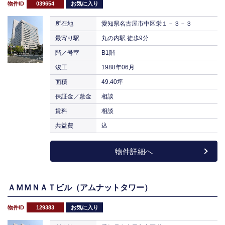
物件ID
039654
お気に入り
所在地
愛知県名古屋市中区栄１－３－３
最寄り駅
丸の内駅 徒歩9分
階／号室
B1階
竣工
1988年06月
面積
49.40坪
保証金／敷金
相談
賃料
相談
共益費
込
物件詳細へ
ＡＭＭＮＡＴビル（アムナットタワー）
物件ID
129383
お気に入り