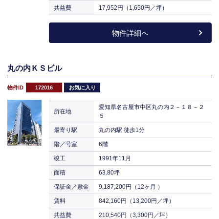
共益費
17,952円（1,650円／坪）
物件詳細へ
丸の内ＫＳビル
物件ID
172016
お気に入り
愛知県名古屋市中区丸の内２－１８－２
所在地
５
最寄り駅
丸の内駅 徒歩1分
階／号室
6階
竣工
1991年11月
面積
63.80坪
保証金／敷金
9,187,200円（12ヶ月 ）
賃料
842,160円（13,200円／坪）
共益費
210,540円（3,300円／坪）