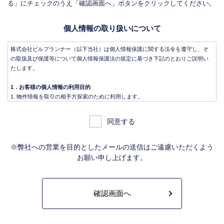
る」にチェックのうえ「確認画面へ」ボタンをクリックしてください。
個人情報の取り扱いについて
株式会社ビルプランナー（以下当社）は個人情報保護に関する法令を遵守し、そ
の取扱及び保護等について個人情報保護法の規定に基づき下記のとおりご説明い
たします。
1．お客様の個人情報の利用目的
物件情報を取引の相手方探索のために利用します。
物件情報をインターネット、チラシ等広告をするために利用します。
物件情報を、取引の相手方探索のため指定流通機構の物件検索システム（レイ
同意する
ンズ）に登録する場合があります。なお契約後、指定流通機構（宅地建物取引
業法により、国土交通大臣の指定を受けた機構。）に対し、成約情報（成約情
報は、成約した物件の、物件概要、契約年月日、成約価格などの情報で、氏名
※弊社への営業を目的としたメールの送信はご遠慮いただくよう
は含みません。）を提供します。指定流通機構は、物件情報及び成約情報を指
お願い申し上げます。
定流通機構の会員たる宅地建物取引業者や公的な団体に電子データや紙媒体で
提供することなどの宅地建物取引業法に規定された指定流通機構の業務のため
に利用します。
不動産の売買契約又は賃貸契約の相手方を探索すること、及び売買、賃貸借、
仲介、管理等の契約を締結し、契約に基づく役務を提供することに利用しま
す。
管理が伴う場合には、マンション等の管理組合で締結した管理委託契約業務履