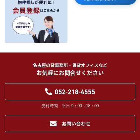
当社が保有する個人情報は、お客様との契約の履行、賃貸取引にあっては契約管
理、売買取引にあっては契約後の管理・アフターサービスの実施のため、業務の
内容に応じて、氏名、住所、電話番号、生年月日、不動産物件情報、成約情報
を、書面、郵便物、電話、インターネット、電子メール、広告媒体等で次の 1.～
11.記載の第三者に提供されます。なお、お客様からの申出がありましたら、提供
は停止いたします。
フリーワード検索
お客様から委託を受けた事項についての契約の相手方となる者、その見込者。
他の宅地建物取引業者。
インターネット広告、その他広告の掲載事業者及び団体。
指定流通機構（専属専任媒介契約、専任媒介契約が提携された場合には、宅地
建物取引業法に基づき、指定流通機構への登録及び成約情報の通知が宅地建物
名古屋の貸事務所・賃貸オフィスなど
取引業者に義務付けられます。）
お気軽にお問合せください
登記に関する司法書士、土地家屋調査士。
融資等に関する金融機関関係。
対象不動産について管理の必要がある場合における管理業者。
当社の管理が生じる場合は、管理委託契約の重要事項説明書に定める業務委託
先及び管理費引き落としの際の振込先金融機関、管理組合役員。
入居希望者様の信用照合のための信用情報機関（必要な場合）。
受付時間 平日 9：00～18：00
入居者様が賃料を滞納した場合の滞納取立者。
お客様にとって有用と思われる当社提携先。
４．個人情報の保護対策
当社の従業者に対して個人情報保護のための教育を定期的に行い、お客様の個
人情報を厳重に管理いたします。