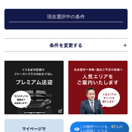
行のため利用します。
上記、1.から 5.の業務に付随する、お客様にとって有用と思われる当社及び提
携先のご案内や商品の発送、関連するアフターサービス、また、管理において
現在選択中の条件
のメンテナンス等の業務に関するお知らせ等に利用します。
宅地建物取引業法第49条に基づく帳簿及びその資料として保管します。
不動産の売買、賃貸等に関する価格査定に利用します。価格査定に用いた成約
情報は、宅地建物取引業法第34条の2第2項に規定する「意見の根拠」として仲
介の依頼者に提供することがあります。
条件を変更する
下記３記載の第三者に提供します。
２．当社が保有している個人情報と利用目的
当社は、当社との不動産取引に伴い賃貸物件の入居希望者様・入居者様、売買
物件の申込者様・購入者様管理もしくは媒介の委託を受けた不動産の所有者そ
の他権利者様から受領した申込書、契約書等に記載された個人情報、その他適
市区町村
路線・駅
地図
から検索
から検索
から検索
正な手段で入手した個人情報を有しています。
お客様との契約の履行、賃貸取引にあっては契約管理、売買取引にあっては契
約後の管理・アフターサービス実施のため利用します。
条件を追加
当社は、当社の他の不動産物件におけるサービスの紹介並びにお客様にとって
有用と思われる当社提携先の商品・サービス等を紹介するためのダイレクトメ
～
ールの発送等のために、お宮様の個人情報のうち住所、氏名、電話番号、メー
ルアドレスの情報を利用させていただきます。このための利用は、お客様から
の申し出により取り止めます。
～
この物件ページを、
67
人の
３．個人情報の第三者への提供
人が閲覧してます。