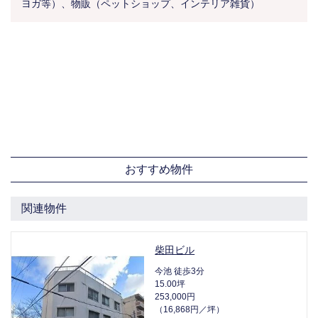
ヨガ等）、物販（ペットショップ、インテリア雑貨）
おすすめ物件
関連物件
柴田ビル
今池 徒歩3分
15.00坪
253,000円
（16,868円／坪）