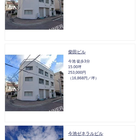
柴田ビル
今池 徒歩3分
15.00坪
253,000円
（16,868円／坪）
今池ゼネラルビル