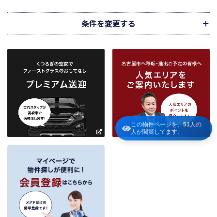
不動産の売買、賃貸等に関する価格査定に利用します。価格査定に用いた成約
情報は、宅地建物取引業法第34条の2第2項に規定する「意見の根拠」として仲
介の依頼者に提供することがあります。
条件を変更する
下記３記載の第三者に提供します。
２．当社が保有している個人情報と利用目的
当社は、当社との不動産取引に伴い賃貸物件の入居希望者様・入居者様、売買
物件の申込者様・購入者様管理もしくは媒介の委託を受けた不動産の所有者そ
の他権利者様から受領した申込書、契約書等に記載された個人情報、その他適
市区町村
路線・駅
地図
から検索
から検索
から検索
正な手段で入手した個人情報を有しています。
お客様との契約の履行、賃貸取引にあっては契約管理、売買取引にあっては契
約後の管理・アフターサービス実施のため利用します。
条件を追加
当社は、当社の他の不動産物件におけるサービスの紹介並びにお客様にとって
有用と思われる当社提携先の商品・サービス等を紹介するためのダイレクトメ
この物件ページを、
51
人の
～
ールの発送等のために、お宮様の個人情報のうち住所、氏名、電話番号、メー
人が閲覧してます。
ルアドレスの情報を利用させていただきます。このための利用は、お客様から
の申し出により取り止めます。
～
３．個人情報の第三者への提供
当社が保有する個人情報は、お客様との契約の履行、賃貸取引にあっては契約管
理、売買取引にあっては契約後の管理・アフターサービスの実施のため、業務の
内容に応じて、氏名、住所、電話番号、生年月日、不動産物件情報、成約情報
を、書面、郵便物、電話、インターネット、電子メール、広告媒体等で次の 1.～
11.記載の第三者に提供されます。なお、お客様からの申出がありましたら、提供
は停止いたします。