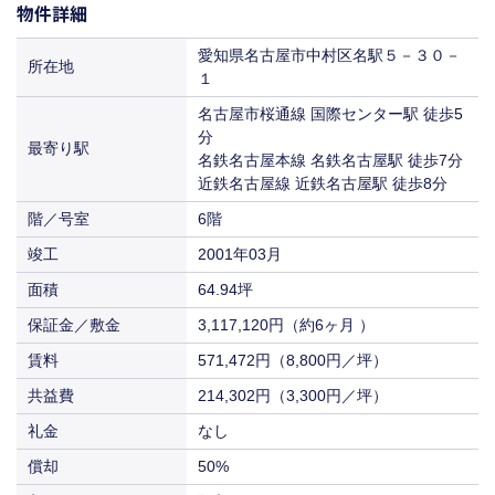
保証金／敷金
物件詳細
坪数
（約6ヶ月 ）
64.94坪
入居
即入居
571,472円
214,302円
賃料
共益費
（8,800円／坪）
償却
（3,300円／坪）
50%
3,117,120円
愛知県名古屋市中村区名駅５－３０－
保証金／敷金
所在地
（約6ヶ月 ）
１
入居
即入居
571,472円
214,302円
賃料
共益費
（8,800円／坪）
償却
（3,300円／坪）
50%
名古屋市桜通線 国際センター駅 徒歩5
分
入居
即入居
571,472円
214,302円
最寄り駅
賃料
共益費
名鉄名古屋本線 名鉄名古屋駅 徒歩7分
（8,800円／坪）
（3,300円／坪）
近鉄名古屋線 近鉄名古屋駅 徒歩8分
入居
即入居
571,472円
賃料
階／号室
6階
（8,800円／坪）
竣工
2001年03月
入居
相談
面積
64.94坪
保証金／敷金
3,117,120円（約6ヶ月 ）
賃料
571,472円（8,800円／坪）
共益費
214,302円（3,300円／坪）
礼金
なし
償却
50%