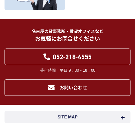
フリーワード検索
お客様から委託を受けた事項についての契約の相手方となる者、その見込者。
他の宅地建物取引業者。
インターネット広告、その他広告の掲載事業者及び団体。
指定流通機構（専属専任媒介契約、専任媒介契約が提携された場合には、宅地
建物取引業法に基づき、指定流通機構への登録及び成約情報の通知が宅地建物
名古屋の貸事務所・賃貸オフィスなど
取引業者に義務付けられます。）
お気軽にお問合せください
登記に関する司法書士、土地家屋調査士。
融資等に関する金融機関関係。
対象不動産について管理の必要がある場合における管理業者。
当社の管理が生じる場合は、管理委託契約の重要事項説明書に定める業務委託
先及び管理費引き落としの際の振込先金融機関、管理組合役員。
入居希望者様の信用照合のための信用情報機関（必要な場合）。
受付時間 平日 9：00～18：00
入居者様が賃料を滞納した場合の滞納取立者。
お客様にとって有用と思われる当社提携先。
４．個人情報の保護対策
当社の従業者に対して個人情報保護のための教育を定期的に行い、お客様の個
人情報を厳重に管理いたします。
当社のデータベース等に対する必要な安全管理措置を実施いたします。
５．個人情報処理の外部委託
SITE MAP
当社が保有する個人データの扱いの全部又は一部について外部委託をするとき
は、必要な契約を締結し、適切な管理・監督を行います。
６．個人情報の共同利用