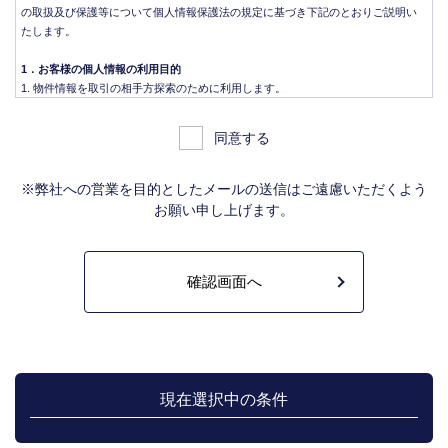
の取扱及び保護等について個人情報保護法の規定に基づき下記のとおりご説明い
たします。
1．お客様の個人情報の利用目的
物件情報を取引の相手方探索のために利用します。
物件情報をインターネット、チラシ等広告をするために利用します。
物件情報を、取引の相手方探索のため指定流通機構の物件検索システム（レイ
同意する
ンズ）に登録する場合があります。なお契約後、指定流通機構（宅地建物取引
業法により、国土交通大臣の指定を受けた機構。）に対し、成約情報（成約情
報は、成約した物件の、物件概要、契約年月日、成約価格などの情報で、氏名
※弊社への営業を目的としたメールの送信はご遠慮いただくよう
は含みません。）を提供します。指定流通機構は、物件情報及び成約情報を指
お願い申し上げます。
定流通機構の会員たる宅地建物取引業者や公的な団体に電子データや紙媒体で
提供することなどの宅地建物取引業法に規定された指定流通機構の業務のため
に利用します。
不動産の売買契約又は賃貸契約の相手方を探索すること、及び売買、賃貸借、
仲介、管理等の契約を締結し、契約に基づく役務を提供することに利用しま
す。
管理が伴う場合には、マンション等の管理組合で締結した管理委託契約業務履
行のため利用します。
上記、1.から 5.の業務に付随する、お客様にとって有用と思われる当社及び提
携先のご案内や商品の発送、関連するアフターサービス、また、管理において
現在選択中の条件
のメンテナンス等の業務に関するお知らせ等に利用します。
宅地建物取引業法第49条に基づく帳簿及びその資料として保管します。