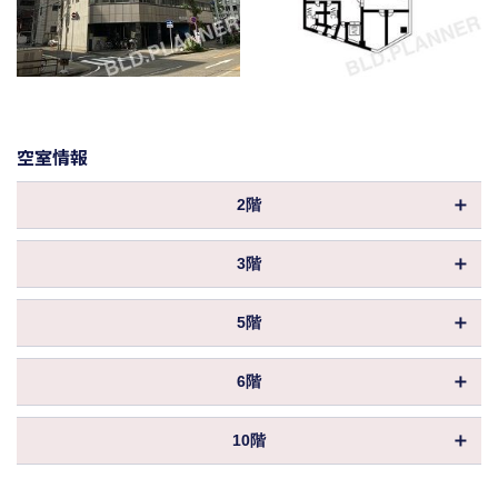
空室情報
2階
物件ID
014881
3階
坪数
64.94坪
物件ID
014882
3,117,120円
5階
保証金／敷金
坪数
（約6ヶ月 ）
64.94坪
物件ID
014884
償却
50%
3,117,120円
6階
保証金／敷金
坪数
（約6ヶ月 ）
64.94坪
214,302円
共益費
物件ID
014885
償却
（3,300円／坪）
50%
3,117,120円
10階
保証金／敷金
坪数
（約6ヶ月 ）
64.94坪
571,472円
214,302円
賃料
共益費
物件ID
106147
（8,800円／坪）
償却
（3,300円／坪）
50%
3,117,120円