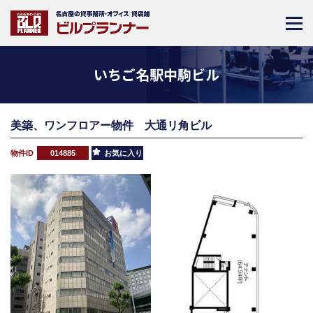
いちご名駅中駒ビル
美築、ワンフロアー物件 大通リ角ビル
物件ID
014885
お気に入り