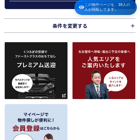
この物件ページを、
39
人の
宅地建物取引業法第49条に基づく帳簿及びその資料として保管します。
人が閲覧してます。
不動産の売買、賃貸等に関する価格査定に利用します。価格査定に用いた成約
情報は、宅地建物取引業法第34条の2第2項に規定する「意見の根拠」として仲
介の依頼者に提供することがあります。
条件を変更する
下記３記載の第三者に提供します。
２．当社が保有している個人情報と利用目的
当社は、当社との不動産取引に伴い賃貸物件の入居希望者様・入居者様、売買
物件の申込者様・購入者様管理もしくは媒介の委託を受けた不動産の所有者そ
の他権利者様から受領した申込書、契約書等に記載された個人情報、その他適
市区町村
路線・駅
地図
から検索
から検索
から検索
正な手段で入手した個人情報を有しています。
お客様との契約の履行、賃貸取引にあっては契約管理、売買取引にあっては契
約後の管理・アフターサービス実施のため利用します。
条件を追加
当社は、当社の他の不動産物件におけるサービスの紹介並びにお客様にとって
有用と思われる当社提携先の商品・サービス等を紹介するためのダイレクトメ
～
ールの発送等のために、お宮様の個人情報のうち住所、氏名、電話番号、メー
ルアドレスの情報を利用させていただきます。このための利用は、お客様から
の申し出により取り止めます。
～
３．個人情報の第三者への提供
当社が保有する個人情報は、お客様との契約の履行、賃貸取引にあっては契約管
理、売買取引にあっては契約後の管理・アフターサービスの実施のため、業務の
内容に応じて、氏名、住所、電話番号、生年月日、不動産物件情報、成約情報
を、書面、郵便物、電話、インターネット、電子メール、広告媒体等で次の 1.～