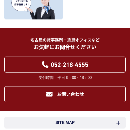
11.記載の第三者に提供されます。なお、お客様からの申出がありましたら、提供
は停止いたします。
フリーワード検索
お客様から委託を受けた事項についての契約の相手方となる者、その見込者。
他の宅地建物取引業者。
インターネット広告、その他広告の掲載事業者及び団体。
指定流通機構（専属専任媒介契約、専任媒介契約が提携された場合には、宅地
建物取引業法に基づき、指定流通機構への登録及び成約情報の通知が宅地建物
名古屋の貸事務所・賃貸オフィスなど
取引業者に義務付けられます。）
お気軽にお問合せください
登記に関する司法書士、土地家屋調査士。
融資等に関する金融機関関係。
対象不動産について管理の必要がある場合における管理業者。
当社の管理が生じる場合は、管理委託契約の重要事項説明書に定める業務委託
先及び管理費引き落としの際の振込先金融機関、管理組合役員。
入居希望者様の信用照合のための信用情報機関（必要な場合）。
受付時間 平日 9：00～18：00
入居者様が賃料を滞納した場合の滞納取立者。
お客様にとって有用と思われる当社提携先。
４．個人情報の保護対策
当社の従業者に対して個人情報保護のための教育を定期的に行い、お客様の個
人情報を厳重に管理いたします。
当社のデータベース等に対する必要な安全管理措置を実施いたします。
５．個人情報処理の外部委託
SITE MAP
当社が保有する個人データの扱いの全部又は一部について外部委託をするとき