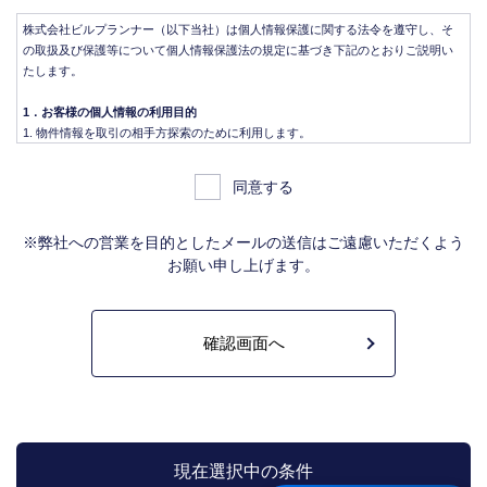
株式会社ビルプランナー（以下当社）は個人情報保護に関する法令を遵守し、そ
の取扱及び保護等について個人情報保護法の規定に基づき下記のとおりご説明い
たします。
1．お客様の個人情報の利用目的
物件情報を取引の相手方探索のために利用します。
物件情報をインターネット、チラシ等広告をするために利用します。
物件情報を、取引の相手方探索のため指定流通機構の物件検索システム（レイ
同意する
ンズ）に登録する場合があります。なお契約後、指定流通機構（宅地建物取引
業法により、国土交通大臣の指定を受けた機構。）に対し、成約情報（成約情
報は、成約した物件の、物件概要、契約年月日、成約価格などの情報で、氏名
※弊社への営業を目的としたメールの送信はご遠慮いただくよう
は含みません。）を提供します。指定流通機構は、物件情報及び成約情報を指
お願い申し上げます。
定流通機構の会員たる宅地建物取引業者や公的な団体に電子データや紙媒体で
提供することなどの宅地建物取引業法に規定された指定流通機構の業務のため
に利用します。
不動産の売買契約又は賃貸契約の相手方を探索すること、及び売買、賃貸借、
仲介、管理等の契約を締結し、契約に基づく役務を提供することに利用しま
す。
管理が伴う場合には、マンション等の管理組合で締結した管理委託契約業務履
行のため利用します。
上記、1.から 5.の業務に付随する、お客様にとって有用と思われる当社及び提
携先のご案内や商品の発送、関連するアフターサービス、また、管理において
現在選択中の条件
のメンテナンス等の業務に関するお知らせ等に利用します。