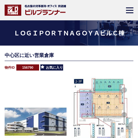
ＬＯＧＩＰＯＲＴＮＡＧＯＹＡビルＣ棟
中心区に近い営業倉庫
物件ID
156790
お気に入り