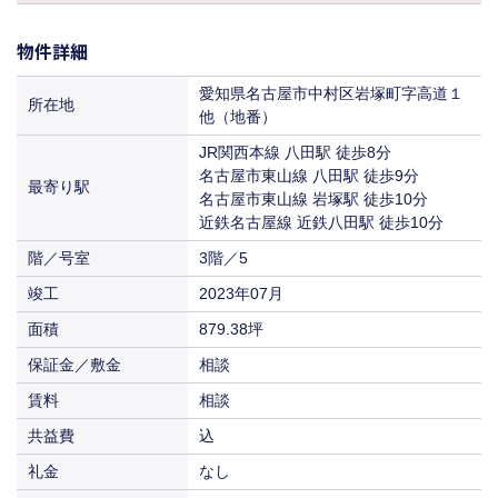
償却
物件ID
156715
賃料
相談
保証金／敷金
相談
共益費
込
物件詳細
坪数
25.65坪
入居
相談
償却
賃料
相談
保証金／敷金
相談
愛知県名古屋市中村区岩塚町字高道１
所在地
共益費
込
入居
他（地番）
相談
償却
賃料
相談
JR関西本線 八田駅 徒歩8分
共益費
込
入居
名古屋市東山線 八田駅 徒歩9分
相談
最寄り駅
賃料
名古屋市東山線 岩塚駅 徒歩10分
相談
近鉄名古屋線 近鉄八田駅 徒歩10分
入居
相談
階／号室
3階／5
竣工
2023年07月
面積
879.38坪
保証金／敷金
相談
賃料
相談
共益費
込
礼金
なし