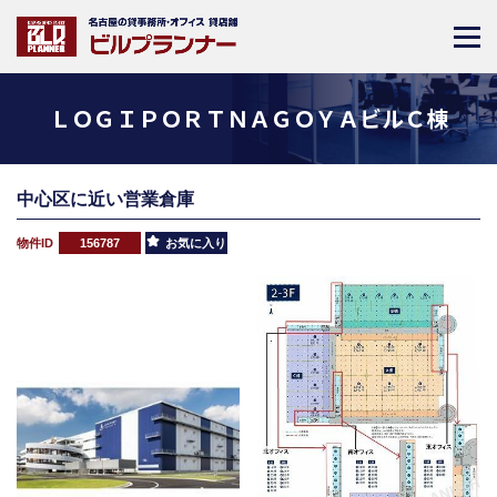
ＬＯＧＩＰＯＲＴＮＡＧＯＹＡビルＣ棟
中心区に近い営業倉庫
物件ID
156787
お気に入り