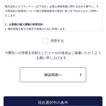
株式会社ビルプランナー（以下当社）は個人情報保護に関する法令を遵守し、そ
の取扱及び保護等について個人情報保護法の規定に基づき下記のとおりご説明い
たします。
1．お客様の個人情報の利用目的
物件情報を取引の相手方探索のために利用します。
物件情報をインターネット、チラシ等広告をするために利用します。
物件情報を、取引の相手方探索のため指定流通機構の物件検索システム（レイ
同意する
ンズ）に登録する場合があります。なお契約後、指定流通機構（宅地建物取引
業法により、国土交通大臣の指定を受けた機構。）に対し、成約情報（成約情
報は、成約した物件の、物件概要、契約年月日、成約価格などの情報で、氏名
※弊社への営業を目的としたメールの送信はご遠慮いただくよう
は含みません。）を提供します。指定流通機構は、物件情報及び成約情報を指
お願い申し上げます。
定流通機構の会員たる宅地建物取引業者や公的な団体に電子データや紙媒体で
提供することなどの宅地建物取引業法に規定された指定流通機構の業務のため
に利用します。
不動産の売買契約又は賃貸契約の相手方を探索すること、及び売買、賃貸借、
仲介、管理等の契約を締結し、契約に基づく役務を提供することに利用しま
す。
管理が伴う場合には、マンション等の管理組合で締結した管理委託契約業務履
行のため利用します。
上記、1.から 5.の業務に付随する、お客様にとって有用と思われる当社及び提
携先のご案内や商品の発送、関連するアフターサービス、また、管理において
現在選択中の条件
のメンテナンス等の業務に関するお知らせ等に利用します。