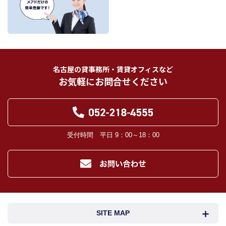
11.記載の第三者に提供されます。なお、お客様からの申出がありましたら、提供
は停止いたします。
フリーワード検索
お客様から委託を受けた事項についての契約の相手方となる者、その見込者。
他の宅地建物取引業者。
インターネット広告、その他広告の掲載事業者及び団体。
指定流通機構（専属専任媒介契約、専任媒介契約が提携された場合には、宅地
建物取引業法に基づき、指定流通機構への登録及び成約情報の通知が宅地建物
名古屋の貸事務所・賃貸オフィスなど
取引業者に義務付けられます。）
お気軽にお問合せください
登記に関する司法書士、土地家屋調査士。
融資等に関する金融機関関係。
対象不動産について管理の必要がある場合における管理業者。
当社の管理が生じる場合は、管理委託契約の重要事項説明書に定める業務委託
先及び管理費引き落としの際の振込先金融機関、管理組合役員。
入居希望者様の信用照合のための信用情報機関（必要な場合）。
受付時間 平日 9：00～18：00
入居者様が賃料を滞納した場合の滞納取立者。
お客様にとって有用と思われる当社提携先。
４．個人情報の保護対策
当社の従業者に対して個人情報保護のための教育を定期的に行い、お客様の個
人情報を厳重に管理いたします。
当社のデータベース等に対する必要な安全管理措置を実施いたします。
５．個人情報処理の外部委託
SITE MAP
当社が保有する個人データの扱いの全部又は一部について外部委託をするとき