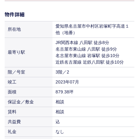
償却
物件ID
156715
賃料
相談
保証金／敷金
相談
共益費
込
物件詳細
坪数
25.65坪
入居
相談
償却
賃料
相談
保証金／敷金
相談
愛知県名古屋市中村区岩塚町字高道１
所在地
共益費
込
入居
他（地番）
相談
償却
賃料
相談
JR関西本線 八田駅 徒歩8分
共益費
込
入居
名古屋市東山線 八田駅 徒歩9分
相談
最寄り駅
賃料
名古屋市東山線 岩塚駅 徒歩10分
相談
近鉄名古屋線 近鉄八田駅 徒歩10分
入居
相談
階／号室
3階／2
竣工
2023年07月
面積
879.38坪
保証金／敷金
相談
賃料
相談
共益費
込
礼金
なし