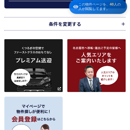
この物件ページを、
40
人の
宅地建物取引業法第49条に基づく帳簿及びその資料として保管します。
人が閲覧してます。
不動産の売買、賃貸等に関する価格査定に利用します。価格査定に用いた成約
情報は、宅地建物取引業法第34条の2第2項に規定する「意見の根拠」として仲
介の依頼者に提供することがあります。
条件を変更する
下記３記載の第三者に提供します。
２．当社が保有している個人情報と利用目的
当社は、当社との不動産取引に伴い賃貸物件の入居希望者様・入居者様、売買
物件の申込者様・購入者様管理もしくは媒介の委託を受けた不動産の所有者そ
の他権利者様から受領した申込書、契約書等に記載された個人情報、その他適
市区町村
路線・駅
地図
から検索
から検索
から検索
正な手段で入手した個人情報を有しています。
お客様との契約の履行、賃貸取引にあっては契約管理、売買取引にあっては契
約後の管理・アフターサービス実施のため利用します。
条件を追加
当社は、当社の他の不動産物件におけるサービスの紹介並びにお客様にとって
有用と思われる当社提携先の商品・サービス等を紹介するためのダイレクトメ
～
ールの発送等のために、お宮様の個人情報のうち住所、氏名、電話番号、メー
ルアドレスの情報を利用させていただきます。このための利用は、お客様から
の申し出により取り止めます。
～
３．個人情報の第三者への提供
当社が保有する個人情報は、お客様との契約の履行、賃貸取引にあっては契約管
理、売買取引にあっては契約後の管理・アフターサービスの実施のため、業務の
内容に応じて、氏名、住所、電話番号、生年月日、不動産物件情報、成約情報
を、書面、郵便物、電話、インターネット、電子メール、広告媒体等で次の 1.～