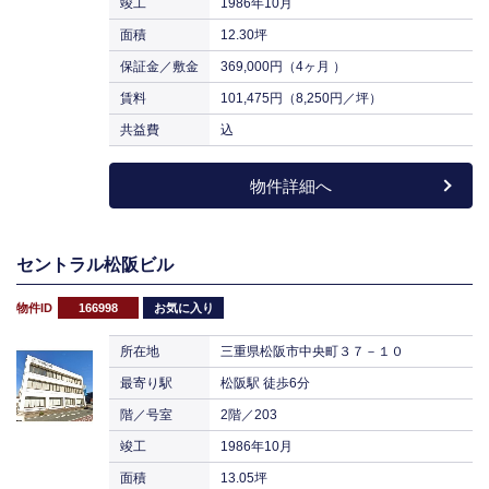
竣工
1986年10月
面積
12.30坪
保証金／敷金
369,000円（4ヶ月 ）
賃料
101,475円（8,250円／坪）
共益費
込
物件詳細へ
セントラル松阪ビル
物件ID
166998
お気に入り
所在地
三重県松阪市中央町３７－１０
最寄り駅
松阪駅 徒歩6分
階／号室
2階／203
竣工
1986年10月
面積
13.05坪