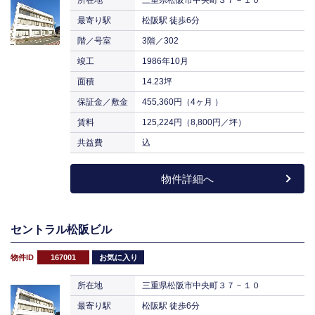
所在地
三重県松阪市中央町３７－１０
最寄り駅
松阪駅 徒歩6分
階／号室
3階／302
竣工
1986年10月
面積
14.23坪
保証金／敷金
455,360円（4ヶ月 ）
賃料
125,224円（8,800円／坪）
共益費
込
物件詳細へ
セントラル松阪ビル
物件ID
167001
お気に入り
所在地
三重県松阪市中央町３７－１０
最寄り駅
松阪駅 徒歩6分