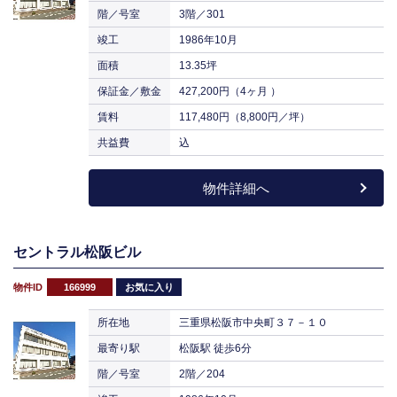
階／号室
3階／301
竣工
1986年10月
面積
13.35坪
保証金／敷金
427,200円（4ヶ月 ）
賃料
117,480円（8,800円／坪）
共益費
込
物件詳細へ
セントラル松阪ビル
物件ID
166999
お気に入り
所在地
三重県松阪市中央町３７－１０
最寄り駅
松阪駅 徒歩6分
階／号室
2階／204