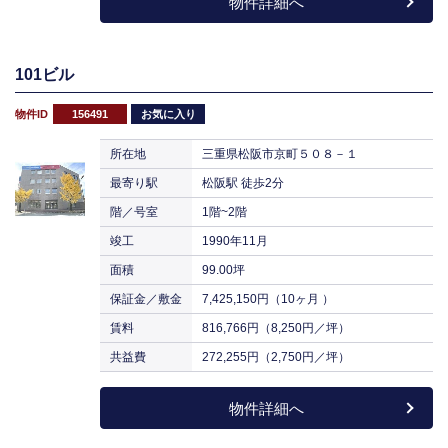
物件詳細へ
101ビル
物件ID
156491
お気に入り
所在地
三重県松阪市京町５０８－１
最寄り駅
松阪駅 徒歩2分
階／号室
1階~2階
竣工
1990年11月
面積
99.00坪
保証金／敷金
7,425,150円（10ヶ月 ）
賃料
816,766円（8,250円／坪）
共益費
272,255円（2,750円／坪）
物件詳細へ