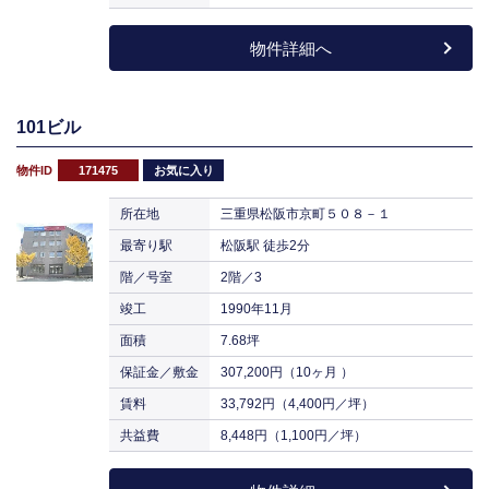
物件詳細へ
101ビル
物件ID
171475
お気に入り
所在地
三重県松阪市京町５０８－１
最寄り駅
松阪駅 徒歩2分
階／号室
2階／3
竣工
1990年11月
面積
7.68坪
保証金／敷金
307,200円（10ヶ月 ）
賃料
33,792円（4,400円／坪）
共益費
8,448円（1,100円／坪）