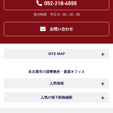
受付時間 平日 9：00～18：00
SITE MAP
名古屋市検索
名古屋市近郊検索
名古屋市の貸事務所・賃貸オフィス
人気地域
岐阜・三重検索
地図検索
NEWS
中村区
西区
人気の地下鉄路線駅
カンタン駅検索
新着物件
中区
千種区
名古屋
国際センター