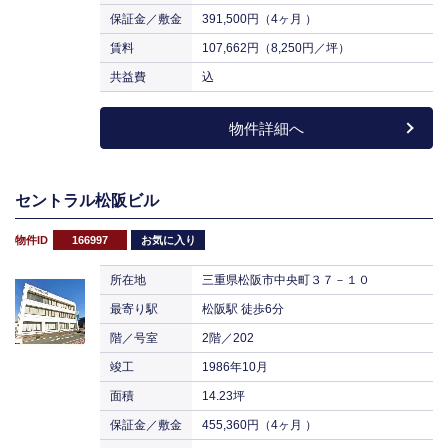
保証金／敷金
391,500円（4ヶ月 ）
賃料
107,662円（8,250円／坪）
共益費
込
物件詳細へ
セントラル松阪ビル
物件ID
166997
お気に入り
所在地
三重県松阪市中央町３７－１０
最寄り駅
松阪駅 徒歩6分
階／号室
2階／202
竣工
1986年10月
面積
14.23坪
保証金／敷金
455,360円（4ヶ月 ）