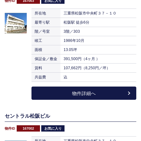
物件ID
167003
お気に入り
所在地
三重県松阪市中央町３７－１０
最寄り駅
松阪駅 徒歩6分
階／号室
3階／303
竣工
1986年10月
面積
13.05坪
保証金／敷金
391,500円（4ヶ月 ）
賃料
107,662円（8,250円／坪）
共益費
込
物件詳細へ
セントラル松阪ビル
物件ID
167002
お気に入り