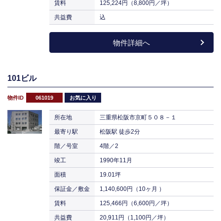
賃料
125,224円（8,800円／坪）
共益費
込
物件詳細へ
101ビル
物件ID
061019
お気に入り
所在地
三重県松阪市京町５０８－１
最寄り駅
松阪駅 徒歩2分
階／号室
4階／2
竣工
1990年11月
面積
19.01坪
保証金／敷金
1,140,600円（10ヶ月 ）
賃料
125,466円（6,600円／坪）
共益費
20,911円（1,100円／坪）