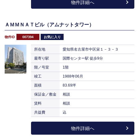
物件詳細へ
ＡＭＭＮＡＴビル（アムナットタワー）
物件ID
007394
お気に入り
所在地
愛知県名古屋市中区栄１－３－３
最寄り駅
国際センター駅 徒歩9分
階／号室
1階
竣工
1988年06月
面積
83.69坪
保証金／敷金
相談
賃料
相談
共益費
込
物件詳細へ