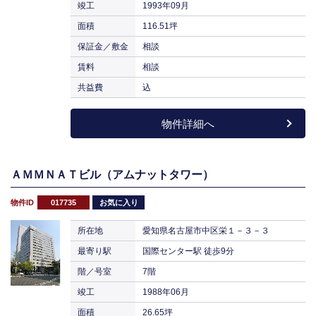
竣工
1993年09月
面積
116.51坪
保証金／敷金
相談
賃料
相談
共益費
込
物件詳細へ
ＡＭＭＮＡＴビル（アムナットタワー）
物件ID
017735
お気に入り
所在地
愛知県名古屋市中区栄１－３－３
最寄り駅
国際センター駅 徒歩9分
階／号室
7階
竣工
1988年06月
面積
26.65坪