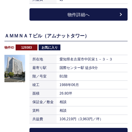
物件詳細へ
ＡＭＭＮＡＴビル（アムナットタワー）
物件ID
129383
お気に入り
所在地
愛知県名古屋市中区栄１－３－３
最寄り駅
国際センター駅 徒歩9分
階／号室
B1階
竣工
1988年06月
面積
26.80坪
保証金／敷金
相談
賃料
相談
共益費
106,219円（3,963円／坪）