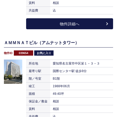
賃料
相談
共益費
込
物件詳細へ
ＡＭＭＮＡＴビル（アムナットタワー）
物件ID
039654
お気に入り
所在地
愛知県名古屋市中区栄１－３－３
最寄り駅
国際センター駅 徒歩9分
階／号室
B1階
竣工
1988年06月
面積
49.40坪
保証金／敷金
相談
賃料
相談
共益費
込