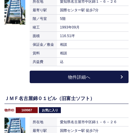
所在地
愛知県名古屋市中区錦１－６－２６
最寄り駅
国際センター駅 徒歩7分
階／号室
5階
竣工
1993年09月
面積
116.51坪
保証金／敷金
相談
賃料
相談
共益費
込
物件詳細へ
ＪＭＦ名古屋錦０１ビル（旧富士ソフト）
物件ID
169987
お気に入り
所在地
愛知県名古屋市中区錦１－６－２６
最寄り駅
国際センター駅 徒歩7分