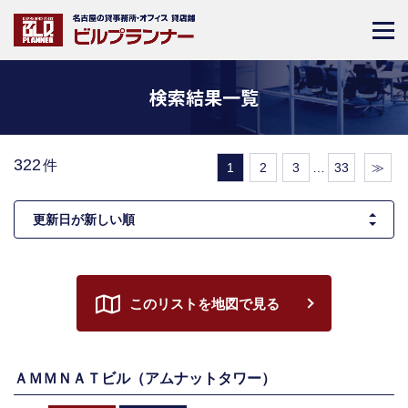
検索結果一覧
322
件
1
2
3
…
33
≫
このリストを地図で見る
ＡＭＭＮＡＴビル（アムナットタワー）