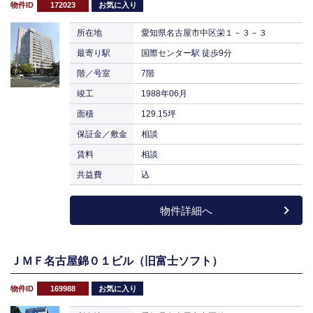
物件ID
172023
お気に入り
所在地
愛知県名古屋市中区栄１－３－３
最寄り駅
国際センター駅 徒歩9分
階／号室
7階
竣工
1988年06月
面積
129.15坪
保証金／敷金
相談
賃料
相談
共益費
込
物件詳細へ
ＪＭＦ名古屋錦０１ビル（旧富士ソフト）
物件ID
169988
お気に入り