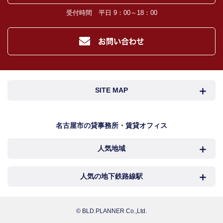
受付時間 平日 9：00～18：00
SITE MAP
名古屋市検索
名古屋市近郊検索
名古屋市の貸事務所・賃貸オフィス
人気地域
岐阜・三重検索
地図検索
NEWS
中村区
西区
人気の地下鉄路線駅
カンタン駅検索
新着物件
中区
千種区
名古屋
国際センター
© BLD.PLANNER Co.,Ltd.
おすすめ物件