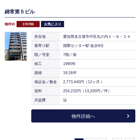
綿常第５ビル
物件ID
170786
お気に入り
所在地
愛知県名古屋市中区丸の内１－８－２４
最寄り駅
国際センター駅 徒歩9分
階／号室
7階／南
竣工
1990年
面積
19.26坪
保証金／敷金
2,773,440円（12ヶ月 ）
賃料
254,232円（13,200円／坪）
共益費
込
物件詳細へ