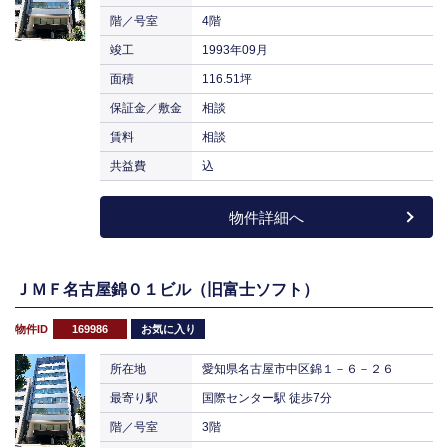
階／号室
4階
竣工
1993年09月
面積
116.51坪
保証金／敷金
相談
賃料
相談
共益費
込
物件詳細へ
ＪＭＦ名古屋錦０１ビル（旧富士ソフト）
物件ID
169986
お気に入り
所在地
愛知県名古屋市中区錦１－６－２６
最寄り駅
国際センター駅 徒歩7分
階／号室
3階