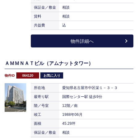
保証金／敷金
相談
賃料
相談
共益費
込
物件詳細へ
ＡＭＭＮＡＴビル（アムナットタワー）
物件ID
064120
お気に入り
所在地
愛知県名古屋市中区栄１－３－３
最寄り駅
国際センター駅 徒歩9分
階／号室
12階／南
竣工
1988年06月
面積
45.29坪
保証金／敷金
相談