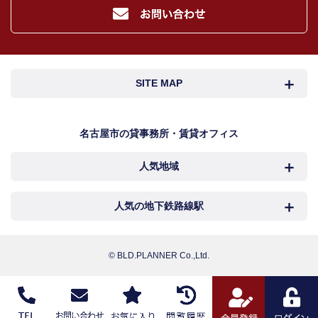
４．個人情報の保護対策
当社の従業者に対して個人情報保護のための教育を定期的に行い、お客様の個
人情報を厳重に管理いたします。
当社のデータベース等に対する必要な安全管理措置を実施いたします。
５．個人情報処理の外部委託
SITE MAP
当社が保有する個人データの扱いの全部又は一部について外部委託をするとき
は、必要な契約を締結し、適切な管理・監督を行います。
６．個人情報の共同利用
名古屋市検索
名古屋市近郊検索
名古屋市の貸事務所・賃貸オフィス
お客様の個人情報を共同利用する際には、個人情報保護法に定める別途必要な
処置を講じます。
人気地域
岐阜・三重検索
地図検索
７．個人情報の開示請求及び訂正、利用の停止等の申出、及び取扱に関する苦情
お客様より、個人情報取扱に関する各種お問合せ及びご相談の窓口は下記のと
おりです。
NEWS
中村区
西区
人気の地下鉄路線駅
カンタン駅検索
各種お問合せ・相談窓口
新着物件
お電話でのご相談 TEL : 052-218-4555
中区
千種区
名古屋
国際センター
メールでのご相談
お問い合わせフォームへ
© BLD.PLANNER Co.,Ltd.
おすすめ物件
担当者：田中 里美
名東区
昭和区
丸の内
伏見
こだわり物件
令和2年8月01日
お客様ご紹介
【個人情報取扱事業者】 株式会社ビルプランナー
栄
久屋大通