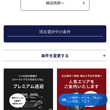
不動産の売買契約又は賃貸契約の相手方を探索すること、及び売買、賃貸借、
仲介、管理等の契約を締結し、契約に基づく役務を提供することに利用しま
す。
管理が伴う場合には、マンション等の管理組合で締結した管理委託契約業務履
行のため利用します。
上記、1.から 5.の業務に付随する、お客様にとって有用と思われる当社及び提
携先のご案内や商品の発送、関連するアフターサービス、また、管理において
現在選択中の条件
のメンテナンス等の業務に関するお知らせ等に利用します。
宅地建物取引業法第49条に基づく帳簿及びその資料として保管します。
不動産の売買、賃貸等に関する価格査定に利用します。価格査定に用いた成約
情報は、宅地建物取引業法第34条の2第2項に規定する「意見の根拠」として仲
介の依頼者に提供することがあります。
条件を変更する
下記３記載の第三者に提供します。
２．当社が保有している個人情報と利用目的
当社は、当社との不動産取引に伴い賃貸物件の入居希望者様・入居者様、売買
物件の申込者様・購入者様管理もしくは媒介の委託を受けた不動産の所有者そ
の他権利者様から受領した申込書、契約書等に記載された個人情報、その他適
市区町村
路線・駅
地図
から検索
から検索
から検索
正な手段で入手した個人情報を有しています。
お客様との契約の履行、賃貸取引にあっては契約管理、売買取引にあっては契
約後の管理・アフターサービス実施のため利用します。
条件を追加
この物件ページを、
76
人の
当社は、当社の他の不動産物件におけるサービスの紹介並びにお客様にとって
人が閲覧してます。
有用と思われる当社提携先の商品・サービス等を紹介するためのダイレクトメ
～
ールの発送等のために、お宮様の個人情報のうち住所、氏名、電話番号、メー