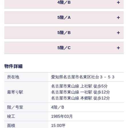
償却
2ヶ月
776,000円
4階／B
保証金／敷金
坪数
（8ヶ月 ）
17.37坪
18,700円
共益費
物件ID
003049
償却
（1,076円／坪）
2ヶ月
880,000円
5階／A
保証金／敷金
坪数
（8ヶ月 ）
15.00坪
121,000円
16,500円
賃料
共益費
物件ID
040116
（6,966円／坪）
償却
（1,100円／坪）
2ヶ月
776,000円
5階／B
保証金／敷金
坪数
（8ヶ月 ）
17.37坪
入居
相談
106,700円
18,700円
賃料
共益費
物件ID
171479
（7,112円／坪）
償却
（1,076円／坪）
2ヶ月
880,000円
5階／C
保証金／敷金
坪数
（8ヶ月 ）
15.00坪
入居
相談
121,000円
16,500円
賃料
共益費
物件ID
171480
（6,966円／坪）
償却
（1,100円／坪）
2ヶ月
776,000円
保証金／敷金
物件詳細
坪数
（8ヶ月 ）
12.88坪
入居
相談
106,700円
18,700円
賃料
共益費
（7,112円／坪）
償却
（1,076円／坪）
2ヶ月
672,000円
所在地
愛知県名古屋市名東区社台３－５３
保証金／敷金
（8ヶ月 ）
入居
相談
121,000円
16,500円
名古屋市東山線 上社駅 徒歩5分
賃料
共益費
（6,966円／坪）
償却
（1,100円／坪）
2ヶ月
最寄り駅
名古屋市東山線 一社駅 徒歩12分
名古屋市東山線 本郷駅 徒歩12分
入居
相談
106,700円
14,300円
賃料
共益費
（7,112円／坪）
（1,109円／坪）
階／号室
4階／B
入居
相談
92,400円
竣工
1985年03月
賃料
（7,174円／坪）
面積
15.00坪