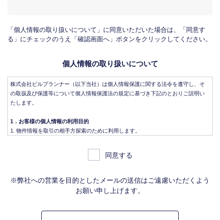
「個人情報の取り扱いについて」に同意いただいた場合は、「同意す
る」にチェックのうえ「確認画面へ」ボタンをクリックしてください。
個人情報の取り扱いについて
株式会社ビルプランナー（以下当社）は個人情報保護に関する法令を遵守し、そ
の取扱及び保護等について個人情報保護法の規定に基づき下記のとおりご説明い
たします。
1．お客様の個人情報の利用目的
物件情報を取引の相手方探索のために利用します。
物件情報をインターネット、チラシ等広告をするために利用します。
物件情報を、取引の相手方探索のため指定流通機構の物件検索システム（レイ
同意する
ンズ）に登録する場合があります。なお契約後、指定流通機構（宅地建物取引
業法により、国土交通大臣の指定を受けた機構。）に対し、成約情報（成約情
報は、成約した物件の、物件概要、契約年月日、成約価格などの情報で、氏名
※弊社への営業を目的としたメールの送信はご遠慮いただくよう
は含みません。）を提供します。指定流通機構は、物件情報及び成約情報を指
お願い申し上げます。
定流通機構の会員たる宅地建物取引業者や公的な団体に電子データや紙媒体で
提供することなどの宅地建物取引業法に規定された指定流通機構の業務のため
に利用します。