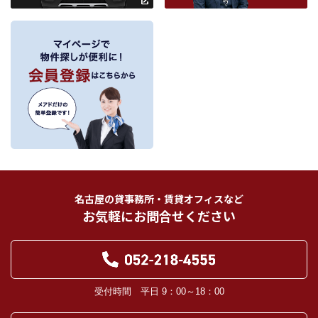
ルアドレスの情報を利用させていただきます。このための利用は、お客様から
の申し出により取り止めます。
～
３．個人情報の第三者への提供
当社が保有する個人情報は、お客様との契約の履行、賃貸取引にあっては契約管
理、売買取引にあっては契約後の管理・アフターサービスの実施のため、業務の
内容に応じて、氏名、住所、電話番号、生年月日、不動産物件情報、成約情報
を、書面、郵便物、電話、インターネット、電子メール、広告媒体等で次の 1.～
11.記載の第三者に提供されます。なお、お客様からの申出がありましたら、提供
は停止いたします。
フリーワード検索
お客様から委託を受けた事項についての契約の相手方となる者、その見込者。
他の宅地建物取引業者。
インターネット広告、その他広告の掲載事業者及び団体。
指定流通機構（専属専任媒介契約、専任媒介契約が提携された場合には、宅地
建物取引業法に基づき、指定流通機構への登録及び成約情報の通知が宅地建物
名古屋の貸事務所・賃貸オフィスなど
取引業者に義務付けられます。）
お気軽にお問合せください
登記に関する司法書士、土地家屋調査士。
融資等に関する金融機関関係。
対象不動産について管理の必要がある場合における管理業者。
当社の管理が生じる場合は、管理委託契約の重要事項説明書に定める業務委託
先及び管理費引き落としの際の振込先金融機関、管理組合役員。
入居希望者様の信用照合のための信用情報機関（必要な場合）。
受付時間 平日 9：00～18：00
入居者様が賃料を滞納した場合の滞納取立者。
お客様にとって有用と思われる当社提携先。