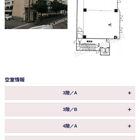
空室情報
3階／A
物件ID
171478
3階／B
坪数
17.37坪
物件ID
171477
880,000円
4階／A
保証金／敷金
坪数
（8ヶ月 ）
15.00坪
物件ID
057517