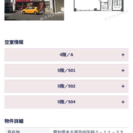
空室情報
4階／A
物件ID
068331
5階／501
坪数
6.98坪
物件ID
004355
600,000円
5階／502
保証金／敷金
坪数
（約8ヶ月 ）
6.98坪
物件ID
067045
償却
600,000円
5階／504
保証金／敷金
坪数
（約8ヶ月 ）
6.98坪
28,600円
共益費
物件ID
059108
償却
（4,096円／坪）
0%
510,000円
保証金／敷金
物件詳細
坪数
（約10ヶ月 ）
6.98坪
88,000円
28,600円
賃料
共益費
（12,603円／坪）
償却
（4,096円／坪）
0%
540,000円
所在地
愛知県名古屋市中区錦２－１１－２５