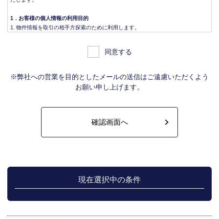
1．お客様の個人情報の利用目的
物件情報を取引の相手方探索のために利用します。
物件情報をインターネット、チラシ等広告をするために利用します。
物件情報を、取引の相手方探索のため指定流通機構の物件検索システム（レイ
同意する
ンズ）に登録する場合があります。なお契約後、指定流通機構（宅地建物取引
業法により、国土交通大臣の指定を受けた機構。）に対し、成約情報（成約情
報は、成約した物件の、物件概要、契約年月日、成約価格などの情報で、氏名
※弊社への営業を目的としたメールの送信はご遠慮いただくよう
は含みません。）を提供します。指定流通機構は、物件情報及び成約情報を指
お願い申し上げます。
定流通機構の会員たる宅地建物取引業者や公的な団体に電子データや紙媒体で
提供することなどの宅地建物取引業法に規定された指定流通機構の業務のため
に利用します。
不動産の売買契約又は賃貸契約の相手方を探索すること、及び売買、賃貸借、
仲介、管理等の契約を締結し、契約に基づく役務を提供することに利用しま
す。
管理が伴う場合には、マンション等の管理組合で締結した管理委託契約業務履
行のため利用します。
上記、1.から 5.の業務に付随する、お客様にとって有用と思われる当社及び提
携先のご案内や商品の発送、関連するアフターサービス、また、管理において
現在選択中の条件
のメンテナンス等の業務に関するお知らせ等に利用します。
宅地建物取引業法第49条に基づく帳簿及びその資料として保管します。
不動産の売買、賃貸等に関する価格査定に利用します。価格査定に用いた成約
情報は、宅地建物取引業法第34条の2第2項に規定する「意見の根拠」として仲