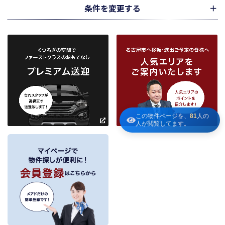
介の依頼者に提供することがあります。
条件を変更する
下記３記載の第三者に提供します。
２．当社が保有している個人情報と利用目的
当社は、当社との不動産取引に伴い賃貸物件の入居希望者様・入居者様、売買
物件の申込者様・購入者様管理もしくは媒介の委託を受けた不動産の所有者そ
の他権利者様から受領した申込書、契約書等に記載された個人情報、その他適
市区町村
路線・駅
地図
から検索
から検索
から検索
正な手段で入手した個人情報を有しています。
お客様との契約の履行、賃貸取引にあっては契約管理、売買取引にあっては契
約後の管理・アフターサービス実施のため利用します。
条件を追加
当社は、当社の他の不動産物件におけるサービスの紹介並びにお客様にとって
有用と思われる当社提携先の商品・サービス等を紹介するためのダイレクトメ
～
ールの発送等のために、お宮様の個人情報のうち住所、氏名、電話番号、メー
この物件ページを、
81
人の
人が閲覧してます。
ルアドレスの情報を利用させていただきます。このための利用は、お客様から
の申し出により取り止めます。
～
３．個人情報の第三者への提供
当社が保有する個人情報は、お客様との契約の履行、賃貸取引にあっては契約管
理、売買取引にあっては契約後の管理・アフターサービスの実施のため、業務の
内容に応じて、氏名、住所、電話番号、生年月日、不動産物件情報、成約情報
を、書面、郵便物、電話、インターネット、電子メール、広告媒体等で次の 1.～
11.記載の第三者に提供されます。なお、お客様からの申出がありましたら、提供
は停止いたします。
フリーワード検索
お客様から委託を受けた事項についての契約の相手方となる者、その見込者。
他の宅地建物取引業者。