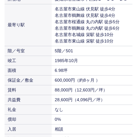
保証金／敷金
（約9ヶ月 ）
入居
即入居
88,000円
28,600円
名古屋市東山線 伏見駅 徒歩4分
賃料
共益費
（12,603円／坪）
償却
（4,096円／坪）
0%
名古屋市鶴舞線 伏見駅 徒歩4分
名古屋市桜通線 丸の内駅 徒歩5分
入居
相談
55,000円
28,600円
最寄り駅
賃料
共益費
名古屋市鶴舞線 丸の内駅 徒歩6分
（7,877円／坪）
（4,096円／坪）
名古屋市名城線 栄駅 徒歩10分
入居
相談
63,800円
名古屋市東山線 栄駅 徒歩10分
賃料
（9,137円／坪）
階／号室
5階／501
入居
相談
竣工
1985年10月
面積
6.98坪
保証金／敷金
600,000円（約8ヶ月 ）
賃料
88,000円（12,603円／坪）
共益費
28,600円（4,096円／坪）
礼金
なし
償却
0%
入居
相談