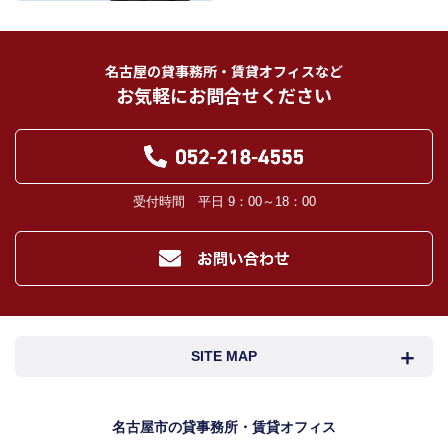
インターネット広告、その他広告の掲載事業者及び団体。
指定流通機構（専属専任媒介契約、専任媒介契約が提携された場合には、宅地
建物取引業法に基づき、指定流通機構への登録及び成約情報の通知が宅地建物
名古屋の貸事務所・賃貸オフィスなど
取引業者に義務付けられます。）
お気軽にお問合せください
登記に関する司法書士、土地家屋調査士。
融資等に関する金融機関関係。
対象不動産について管理の必要がある場合における管理業者。
当社の管理が生じる場合は、管理委託契約の重要事項説明書に定める業務委託
先及び管理費引き落としの際の振込先金融機関、管理組合役員。
入居希望者様の信用照合のための信用情報機関（必要な場合）。
受付時間 平日 9：00～18：00
入居者様が賃料を滞納した場合の滞納取立者。
お客様にとって有用と思われる当社提携先。
４．個人情報の保護対策
当社の従業者に対して個人情報保護のための教育を定期的に行い、お客様の個
人情報を厳重に管理いたします。
当社のデータベース等に対する必要な安全管理措置を実施いたします。
５．個人情報処理の外部委託
SITE MAP
当社が保有する個人データの扱いの全部又は一部について外部委託をするとき
は、必要な契約を締結し、適切な管理・監督を行います。
６．個人情報の共同利用
名古屋市検索
名古屋市近郊検索
名古屋市の貸事務所・賃貸オフィス
お客様の個人情報を共同利用する際には、個人情報保護法に定める別途必要な