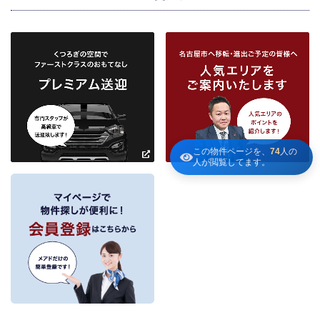
下記３記載の第三者に提供します。
２．当社が保有している個人情報と利用目的
当社は、当社との不動産取引に伴い賃貸物件の入居希望者様・入居者様、売買
物件の申込者様・購入者様管理もしくは媒介の委託を受けた不動産の所有者そ
の他権利者様から受領した申込書、契約書等に記載された個人情報、その他適
市区町村
路線・駅
地図
から検索
から検索
から検索
正な手段で入手した個人情報を有しています。
お客様との契約の履行、賃貸取引にあっては契約管理、売買取引にあっては契
約後の管理・アフターサービス実施のため利用します。
条件を追加
当社は、当社の他の不動産物件におけるサービスの紹介並びにお客様にとって
有用と思われる当社提携先の商品・サービス等を紹介するためのダイレクトメ
～
ールの発送等のために、お宮様の個人情報のうち住所、氏名、電話番号、メー
この物件ページを、
74
人の
ルアドレスの情報を利用させていただきます。このための利用は、お客様から
人が閲覧してます。
の申し出により取り止めます。
～
３．個人情報の第三者への提供
当社が保有する個人情報は、お客様との契約の履行、賃貸取引にあっては契約管
理、売買取引にあっては契約後の管理・アフターサービスの実施のため、業務の
内容に応じて、氏名、住所、電話番号、生年月日、不動産物件情報、成約情報
を、書面、郵便物、電話、インターネット、電子メール、広告媒体等で次の 1.～
11.記載の第三者に提供されます。なお、お客様からの申出がありましたら、提供
は停止いたします。
フリーワード検索
お客様から委託を受けた事項についての契約の相手方となる者、その見込者。
他の宅地建物取引業者。
インターネット広告、その他広告の掲載事業者及び団体。