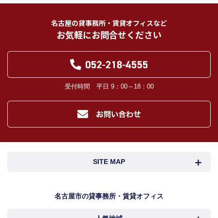
指定流通機構（専属専任媒介契約、専任媒介契約が提携された場合には、宅地
建物取引業法に基づき、指定流通機構への登録及び成約情報の通知が宅地建物
名古屋の貸事務所・賃貸オフィスなど
取引業者に義務付けられます。）
お気軽にお問合せください
登記に関する司法書士、土地家屋調査士。
融資等に関する金融機関関係。
対象不動産について管理の必要がある場合における管理業者。
当社の管理が生じる場合は、管理委託契約の重要事項説明書に定める業務委託
先及び管理費引き落としの際の振込先金融機関、管理組合役員。
入居希望者様の信用照合のための信用情報機関（必要な場合）。
受付時間 平日 9：00～18：00
入居者様が賃料を滞納した場合の滞納取立者。
お客様にとって有用と思われる当社提携先。
４．個人情報の保護対策
当社の従業者に対して個人情報保護のための教育を定期的に行い、お客様の個
人情報を厳重に管理いたします。
当社のデータベース等に対する必要な安全管理措置を実施いたします。
５．個人情報処理の外部委託
SITE MAP
当社が保有する個人データの扱いの全部又は一部について外部委託をするとき
は、必要な契約を締結し、適切な管理・監督を行います。
６．個人情報の共同利用
名古屋市検索
名古屋市近郊検索
名古屋市の貸事務所・賃貸オフィス
お客様の個人情報を共同利用する際には、個人情報保護法に定める別途必要な
処置を講じます。