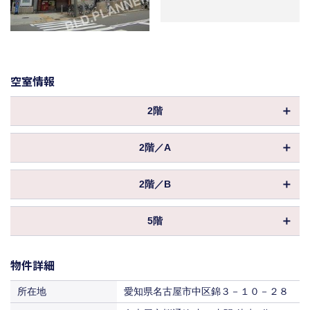
空室情報
2階
物件ID
170500
2階／A
坪数
28.04坪
物件ID
047511
3,364,800円
2階／B
保証金／敷金
坪数
（8ヶ月 ）
13.84坪
物件ID
004375
償却
-5 100%、5-10 80%、10-25 20%
1,660,800円
5階
保証金／敷金
坪数
（8ヶ月 ）
14.20坪
30,844円
共益費
物件ID
155817
償却
-5 100%、5-10 80%、10-25 20%
（1,100円／坪）
1,704,000円
保証金／敷金
物件詳細
坪数
（8ヶ月 ）
21.64坪
462,660円
53,284円
賃料
共益費
（16,500円／坪）
償却
-5 100%、5-10 80%、10-25 20%
（3,850円／坪）
1,731,200円
所在地
愛知県名古屋市中区錦３－１０－２８
保証金／敷金
（8ヶ月 ）
入居
2026年04月～
228,360円