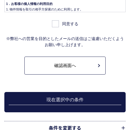
1．お客様の個人情報の利用目的
物件情報を取引の相手方探索のために利用します。
物件情報をインターネット、チラシ等広告をするために利用します。
物件情報を、取引の相手方探索のため指定流通機構の物件検索システム（レイ
同意する
ンズ）に登録する場合があります。なお契約後、指定流通機構（宅地建物取引
業法により、国土交通大臣の指定を受けた機構。）に対し、成約情報（成約情
報は、成約した物件の、物件概要、契約年月日、成約価格などの情報で、氏名
※弊社への営業を目的としたメールの送信はご遠慮いただくよう
は含みません。）を提供します。指定流通機構は、物件情報及び成約情報を指
お願い申し上げます。
定流通機構の会員たる宅地建物取引業者や公的な団体に電子データや紙媒体で
提供することなどの宅地建物取引業法に規定された指定流通機構の業務のため
に利用します。
不動産の売買契約又は賃貸契約の相手方を探索すること、及び売買、賃貸借、
仲介、管理等の契約を締結し、契約に基づく役務を提供することに利用しま
す。
管理が伴う場合には、マンション等の管理組合で締結した管理委託契約業務履
行のため利用します。
上記、1.から 5.の業務に付随する、お客様にとって有用と思われる当社及び提
携先のご案内や商品の発送、関連するアフターサービス、また、管理において
現在選択中の条件
のメンテナンス等の業務に関するお知らせ等に利用します。
宅地建物取引業法第49条に基づく帳簿及びその資料として保管します。
不動産の売買、賃貸等に関する価格査定に利用します。価格査定に用いた成約
情報は、宅地建物取引業法第34条の2第2項に規定する「意見の根拠」として仲
介の依頼者に提供することがあります。
条件を変更する