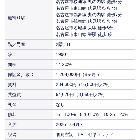
54,670円
名古屋市桜通線 丸の内駅 徒歩5分
賃料
共益費
（16,500円／坪）
償却
0-5 100%、5-10 80%、10-20 70%
（3,850円／坪）
名古屋市東山線 伏見駅 徒歩7分
名古屋市鶴舞線 丸の内駅 徒歩7分
入居
相談
234,300円
83,314円
最寄り駅
賃料
共益費
名古屋市鶴舞線 伏見駅 徒歩7分
（16,500円／坪）
（3,850円／坪）
名古屋市名城線 栄駅 徒歩8分
入居
2026年04月～
238,040円
名古屋市東山線 栄駅 徒歩8分
賃料
（11,000円／坪）
階／号室
2階／B
入居
2026年01月～
竣工
1990年
面積
14.20坪
保証金／敷金
1,704,000円（8ヶ月 ）
賃料
234,300円（16,500円／坪）
共益費
54,670円（3,850円／坪）
礼金
なし
償却
-5 100%、5-10 80%、10-25 20%
入居
2026年04月～
設備
個別空調 EV セキュリティ