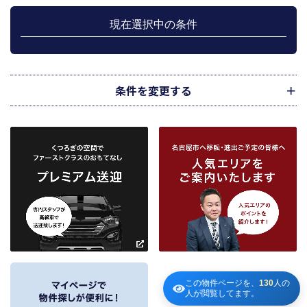
上記、1.から 5.の業務に付随する、お客様にとって有用と思われる当社及び提
携先のご案内や商品の発送、関連するアフターサービス、また、管理において
現在選択中の条件
のメンテナンス等の業務に関するお知らせ等に利用します。
宅地建物取引業法第49条に基づく帳簿及びその資料として保管します。
不動産の売買、賃貸等に関する価格査定に利用します。価格査定に用いた成約
情報は、宅地建物取引業法第34条の2第2項に規定する「意見の根拠」として仲
介の依頼者に提供することがあります。
条件を変更する
下記３記載の第三者に提供します。
２．当社が保有している個人情報と利用目的
当社は、当社との不動産取引に伴い賃貸物件の入居希望者様・入居者様、売買
物件の申込者様・購入者様管理もしくは媒介の委託を受けた不動産の所有者そ
の他権利者様から受領した申込書、契約書等に記載された個人情報、その他適
市区町村
路線・駅
地図
から検索
から検索
から検索
正な手段で入手した個人情報を有しています。
お客様との契約の履行、賃貸取引にあっては契約管理、売買取引にあっては契
約後の管理・アフターサービス実施のため利用します。
条件を追加
当社は、当社の他の不動産物件におけるサービスの紹介並びにお客様にとって
有用と思われる当社提携先の商品・サービス等を紹介するためのダイレクトメ
～
ールの発送等のために、お宮様の個人情報のうち住所、氏名、電話番号、メー
ルアドレスの情報を利用させていただきます。このための利用は、お客様から
の申し出により取り止めます。
～
３．個人情報の第三者への提供
この物件ページを、
130
人の
人が閲覧してます。
当社が保有する個人情報は、お客様との契約の履行、賃貸取引にあっては契約管