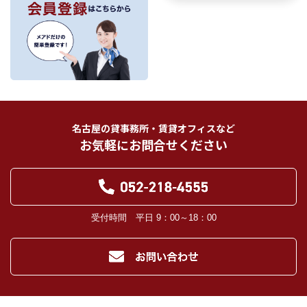
理、売買取引にあっては契約後の管理・アフターサービスの実施のため、業務の
内容に応じて、氏名、住所、電話番号、生年月日、不動産物件情報、成約情報
を、書面、郵便物、電話、インターネット、電子メール、広告媒体等で次の 1.～
11.記載の第三者に提供されます。なお、お客様からの申出がありましたら、提供
は停止いたします。
フリーワード検索
お客様から委託を受けた事項についての契約の相手方となる者、その見込者。
他の宅地建物取引業者。
インターネット広告、その他広告の掲載事業者及び団体。
指定流通機構（専属専任媒介契約、専任媒介契約が提携された場合には、宅地
建物取引業法に基づき、指定流通機構への登録及び成約情報の通知が宅地建物
名古屋の貸事務所・賃貸オフィスなど
取引業者に義務付けられます。）
お気軽にお問合せください
登記に関する司法書士、土地家屋調査士。
融資等に関する金融機関関係。
対象不動産について管理の必要がある場合における管理業者。
当社の管理が生じる場合は、管理委託契約の重要事項説明書に定める業務委託
先及び管理費引き落としの際の振込先金融機関、管理組合役員。
入居希望者様の信用照合のための信用情報機関（必要な場合）。
受付時間 平日 9：00～18：00
入居者様が賃料を滞納した場合の滞納取立者。
お客様にとって有用と思われる当社提携先。
４．個人情報の保護対策
当社の従業者に対して個人情報保護のための教育を定期的に行い、お客様の個
人情報を厳重に管理いたします。
当社のデータベース等に対する必要な安全管理措置を実施いたします。