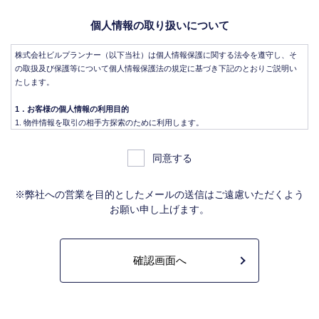
個人情報の取り扱いについて
株式会社ビルプランナー（以下当社）は個人情報保護に関する法令を遵守し、そ
の取扱及び保護等について個人情報保護法の規定に基づき下記のとおりご説明い
たします。
1．お客様の個人情報の利用目的
物件情報を取引の相手方探索のために利用します。
物件情報をインターネット、チラシ等広告をするために利用します。
物件情報を、取引の相手方探索のため指定流通機構の物件検索システム（レイ
同意する
ンズ）に登録する場合があります。なお契約後、指定流通機構（宅地建物取引
業法により、国土交通大臣の指定を受けた機構。）に対し、成約情報（成約情
報は、成約した物件の、物件概要、契約年月日、成約価格などの情報で、氏名
※弊社への営業を目的としたメールの送信はご遠慮いただくよう
は含みません。）を提供します。指定流通機構は、物件情報及び成約情報を指
お願い申し上げます。
定流通機構の会員たる宅地建物取引業者や公的な団体に電子データや紙媒体で
提供することなどの宅地建物取引業法に規定された指定流通機構の業務のため
に利用します。
不動産の売買契約又は賃貸契約の相手方を探索すること、及び売買、賃貸借、
仲介、管理等の契約を締結し、契約に基づく役務を提供することに利用しま
す。
管理が伴う場合には、マンション等の管理組合で締結した管理委託契約業務履
行のため利用します。