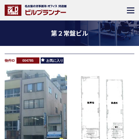
第２常盤ビル
物件ID
004785
お気に入り