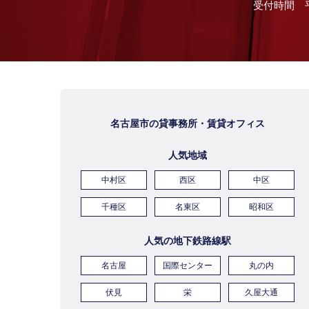
受付時間 平
名古屋市の貸事務所・賃貸オフィス
人気地域
中村区
西区
中区
千種区
名東区
昭和区
人気の地下鉄路線駅
名古屋
国際センター
丸の内
伏見
栄
久屋大通