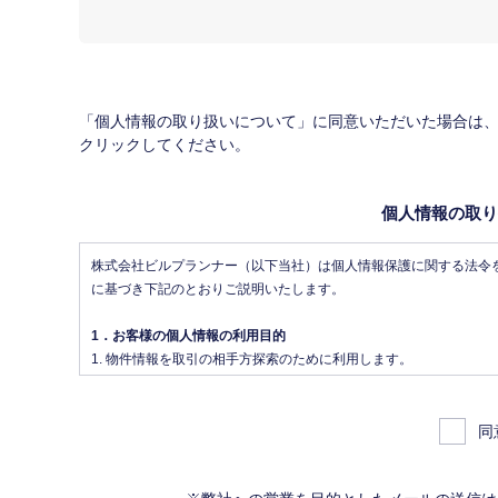
「個人情報の取り扱いについて」に同意いただいた場合は
クリックしてください。
個人情報の取り
株式会社ビルプランナー（以下当社）は個人情報保護に関する法令
に基づき下記のとおりご説明いたします。
1．お客様の個人情報の利用目的
物件情報を取引の相手方探索のために利用します。
物件情報をインターネット、チラシ等広告をするために利用しま
物件情報を、取引の相手方探索のため指定流通機構の物件検索シ
後、指定流通機構（宅地建物取引業法により、国土交通大臣の指
同
物件の、物件概要、契約年月日、成約価格などの情報で、氏名は
成約情報を指定流通機構の会員たる宅地建物取引業者や公的な団