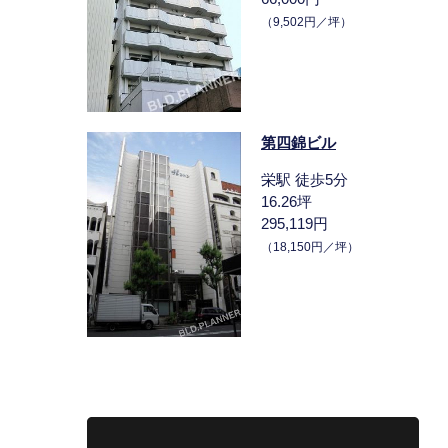
（9,502円／坪）
第四錦ビル
栄駅 徒歩5分
16.26坪
295,119円
（18,150円／坪）