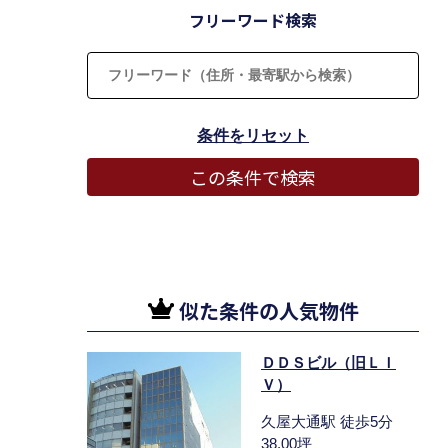
フリーワード検索
似た条件の人気物件
ＤＤＳビル（旧ＬＩ
Ｖ）
久屋大通駅 徒歩5分
38.00坪