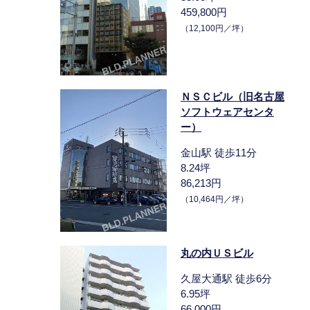
459,800円
（12,100円／坪）
ＮＳＣビル（旧名古屋
ソフトウェアセンタ
ー）
金山駅 徒歩11分
8.24坪
86,213円
（10,464円／坪）
丸の内ＵＳビル
久屋大通駅 徒歩6分
6.95坪
66,000円