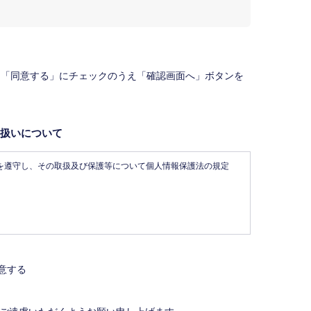
、「同意する」にチェックのうえ「確認画面へ」ボタンを
扱いについて
を遵守し、その取扱及び保護等について個人情報保護法の規定
す。
ステム（レインズ）に登録する場合があります。なお契約
定を受けた機構。）に対し、成約情報（成約情報は、成約した
意する
含みません。）を提供します。指定流通機構は、物件情報及び
体に電子データや紙媒体で提供することなどの宅地建物取引業