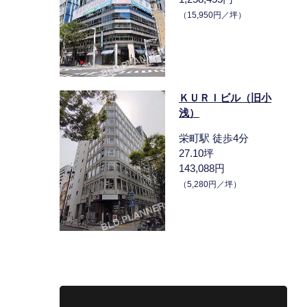
（15,950円／坪）
ＫＵＲＩビル（旧小
浅）
栄町駅 徒歩4分
27.10坪
143,088円
（5,280円／坪）