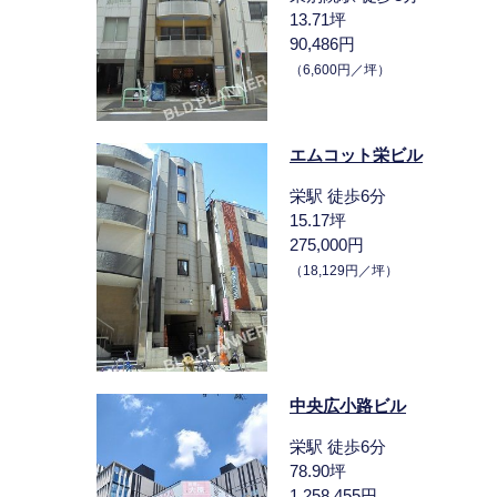
13.71坪
90,486円
（6,600円／坪）
エムコット栄ビル
栄駅 徒歩6分
15.17坪
275,000円
（18,129円／坪）
中央広小路ビル
栄駅 徒歩6分
78.90坪
1,258,455円