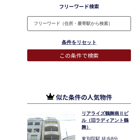
フリーワード検索
似た条件の人気物件
リアライズ鶴舞南Ⅱビ
ル（旧ラディアント鶴
舞）
東別院駅 徒歩8分