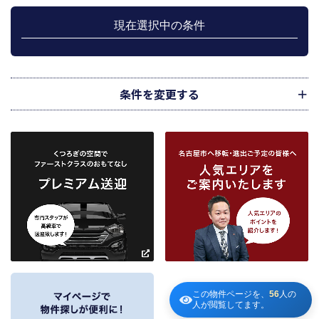
上記、1.から 5.の業務に付随する、お客様にとって有用と思われる当社及び提
携先のご案内や商品の発送、関連するアフターサービス、また、管理において
現在選択中の条件
のメンテナンス等の業務に関するお知らせ等に利用します。
宅地建物取引業法第49条に基づく帳簿及びその資料として保管します。
不動産の売買、賃貸等に関する価格査定に利用します。価格査定に用いた成約
情報は、宅地建物取引業法第34条の2第2項に規定する「意見の根拠」として仲
介の依頼者に提供することがあります。
条件を変更する
下記３記載の第三者に提供します。
２．当社が保有している個人情報と利用目的
当社は、当社との不動産取引に伴い賃貸物件の入居希望者様・入居者様、売買
物件の申込者様・購入者様管理もしくは媒介の委託を受けた不動産の所有者そ
の他権利者様から受領した申込書、契約書等に記載された個人情報、その他適
市区町村
路線・駅
地図
から検索
から検索
から検索
正な手段で入手した個人情報を有しています。
お客様との契約の履行、賃貸取引にあっては契約管理、売買取引にあっては契
約後の管理・アフターサービス実施のため利用します。
条件を追加
当社は、当社の他の不動産物件におけるサービスの紹介並びにお客様にとって
有用と思われる当社提携先の商品・サービス等を紹介するためのダイレクトメ
～
ールの発送等のために、お宮様の個人情報のうち住所、氏名、電話番号、メー
ルアドレスの情報を利用させていただきます。このための利用は、お客様から
の申し出により取り止めます。
～
３．個人情報の第三者への提供
この物件ページを、
56
人の
人が閲覧してます。
当社が保有する個人情報は、お客様との契約の履行、賃貸取引にあっては契約管