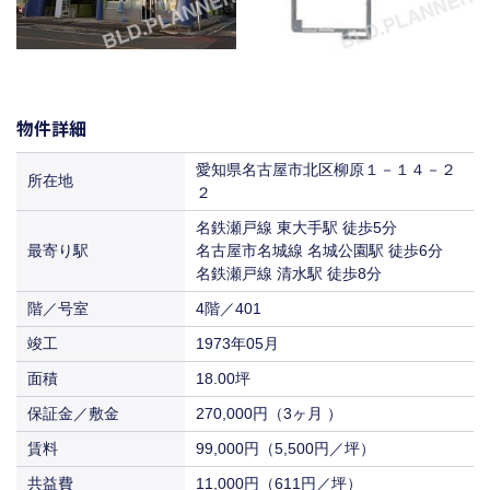
物件詳細
愛知県名古屋市北区柳原１－１４－２
所在地
２
名鉄瀬戸線 東大手駅 徒歩5分
最寄り駅
名古屋市名城線 名城公園駅 徒歩6分
名鉄瀬戸線 清水駅 徒歩8分
階／号室
4階／401
竣工
1973年05月
面積
18.00坪
保証金／敷金
270,000円（3ヶ月 ）
賃料
99,000円（5,500円／坪）
共益費
11,000円（611円／坪）