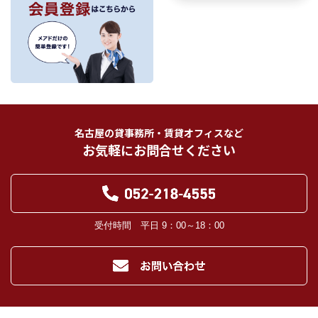
理、売買取引にあっては契約後の管理・アフターサービスの実施のため、業務の
内容に応じて、氏名、住所、電話番号、生年月日、不動産物件情報、成約情報
を、書面、郵便物、電話、インターネット、電子メール、広告媒体等で次の 1.～
11.記載の第三者に提供されます。なお、お客様からの申出がありましたら、提供
は停止いたします。
フリーワード検索
お客様から委託を受けた事項についての契約の相手方となる者、その見込者。
他の宅地建物取引業者。
インターネット広告、その他広告の掲載事業者及び団体。
指定流通機構（専属専任媒介契約、専任媒介契約が提携された場合には、宅地
建物取引業法に基づき、指定流通機構への登録及び成約情報の通知が宅地建物
名古屋の貸事務所・賃貸オフィスなど
取引業者に義務付けられます。）
お気軽にお問合せください
登記に関する司法書士、土地家屋調査士。
融資等に関する金融機関関係。
対象不動産について管理の必要がある場合における管理業者。
当社の管理が生じる場合は、管理委託契約の重要事項説明書に定める業務委託
先及び管理費引き落としの際の振込先金融機関、管理組合役員。
入居希望者様の信用照合のための信用情報機関（必要な場合）。
受付時間 平日 9：00～18：00
入居者様が賃料を滞納した場合の滞納取立者。
お客様にとって有用と思われる当社提携先。
４．個人情報の保護対策
当社の従業者に対して個人情報保護のための教育を定期的に行い、お客様の個
人情報を厳重に管理いたします。
当社のデータベース等に対する必要な安全管理措置を実施いたします。