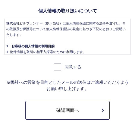
個人情報の取り扱いについて
株式会社ビルプランナー（以下当社）は個人情報保護に関する法令を遵守し、そ
の取扱及び保護等について個人情報保護法の規定に基づき下記のとおりご説明い
たします。
1．お客様の個人情報の利用目的
物件情報を取引の相手方探索のために利用します。
物件情報をインターネット、チラシ等広告をするために利用します。
物件情報を、取引の相手方探索のため指定流通機構の物件検索システム（レイ
同意する
ンズ）に登録する場合があります。なお契約後、指定流通機構（宅地建物取引
業法により、国土交通大臣の指定を受けた機構。）に対し、成約情報（成約情
報は、成約した物件の、物件概要、契約年月日、成約価格などの情報で、氏名
※弊社への営業を目的としたメールの送信はご遠慮いただくよう
は含みません。）を提供します。指定流通機構は、物件情報及び成約情報を指
お願い申し上げます。
定流通機構の会員たる宅地建物取引業者や公的な団体に電子データや紙媒体で
提供することなどの宅地建物取引業法に規定された指定流通機構の業務のため
に利用します。
不動産の売買契約又は賃貸契約の相手方を探索すること、及び売買、賃貸借、
仲介、管理等の契約を締結し、契約に基づく役務を提供することに利用しま
す。
管理が伴う場合には、マンション等の管理組合で締結した管理委託契約業務履
行のため利用します。