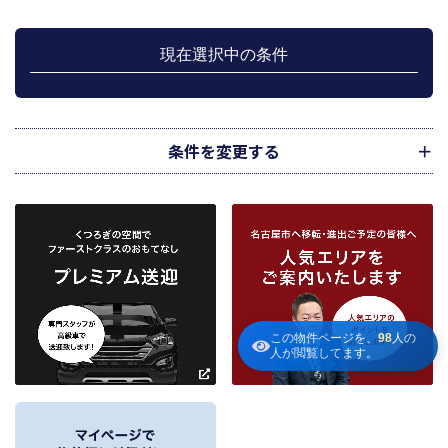
行のため利用します。
上記、1.から 5.の業務に付随する、お客様にとって有用と思われる当社及び提
携先のご案内や商品の発送、関連するアフターサービス、また、管理において
現在選択中の条件
のメンテナンス等の業務に関するお知らせ等に利用します。
宅地建物取引業法第49条に基づく帳簿及びその資料として保管します。
不動産の売買、賃貸等に関する価格査定に利用します。価格査定に用いた成約
情報は、宅地建物取引業法第34条の2第2項に規定する「意見の根拠」として仲
介の依頼者に提供することがあります。
条件を変更する
下記３記載の第三者に提供します。
２．当社が保有している個人情報と利用目的
当社は、当社との不動産取引に伴い賃貸物件の入居希望者様・入居者様、売買
物件の申込者様・購入者様管理もしくは媒介の委託を受けた不動産の所有者そ
の他権利者様から受領した申込書、契約書等に記載された個人情報、その他適
市区町村
路線・駅
地図
から検索
から検索
から検索
正な手段で入手した個人情報を有しています。
お客様との契約の履行、賃貸取引にあっては契約管理、売買取引にあっては契
約後の管理・アフターサービス実施のため利用します。
条件を追加
当社は、当社の他の不動産物件におけるサービスの紹介並びにお客様にとって
この物件ページを、
98
人の
有用と思われる当社提携先の商品・サービス等を紹介するためのダイレクトメ
人が閲覧してます。
～
ールの発送等のために、お宮様の個人情報のうち住所、氏名、電話番号、メー
ルアドレスの情報を利用させていただきます。このための利用は、お客様から
の申し出により取り止めます。
～
３．個人情報の第三者への提供