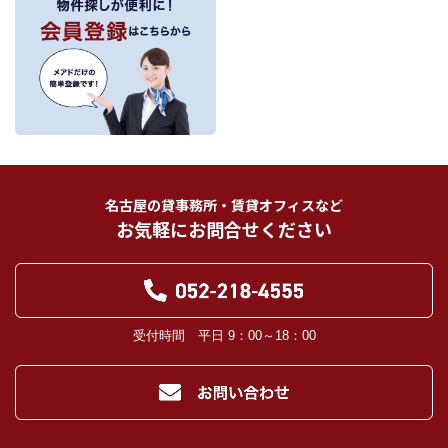
当社が保有する個人情報は、お客様との契約の履行、賃貸取引にあっては契約管
理、売買取引にあっては契約後の管理・アフターサービスの実施のため、業務の
内容に応じて、氏名、住所、電話番号、生年月日、不動産物件情報、成約情報
を、書面、郵便物、電話、インターネット、電子メール、広告媒体等で次の 1.～
11.記載の第三者に提供されます。なお、お客様からの申出がありましたら、提供
は停止いたします。
フリーワード検索
お客様から委託を受けた事項についての契約の相手方となる者、その見込者。
他の宅地建物取引業者。
インターネット広告、その他広告の掲載事業者及び団体。
指定流通機構（専属専任媒介契約、専任媒介契約が提携された場合には、宅地
建物取引業法に基づき、指定流通機構への登録及び成約情報の通知が宅地建物
名古屋の貸事務所・賃貸オフィスなど
取引業者に義務付けられます。）
お気軽にお問合せください
登記に関する司法書士、土地家屋調査士。
融資等に関する金融機関関係。
対象不動産について管理の必要がある場合における管理業者。
当社の管理が生じる場合は、管理委託契約の重要事項説明書に定める業務委託
先及び管理費引き落としの際の振込先金融機関、管理組合役員。
入居希望者様の信用照合のための信用情報機関（必要な場合）。
受付時間 平日 9：00～18：00
入居者様が賃料を滞納した場合の滞納取立者。
お客様にとって有用と思われる当社提携先。
４．個人情報の保護対策
当社の従業者に対して個人情報保護のための教育を定期的に行い、お客様の個
人情報を厳重に管理いたします。