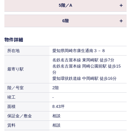
物件ID
041900
賃料
相談
保証金／敷金
相談
5階／A
共益費
込
坪数
12.08坪
入居
即入居
償却
物件ID
005987
賃料
相談
保証金／敷金
相談
6階
共益費
込
坪数
8.55坪
入居
即入居
償却
物件ID
087324
賃料
相談
保証金／敷金
相談
共益費
込
物件詳細
坪数
29.78坪
入居
即入居
償却
賃料
相談
保証金／敷金
相談
所在地
愛知県岡崎市康生通南３－８
共益費
込
入居
即入居
償却
名鉄名古屋本線 東岡崎駅 徒歩7分
賃料
相談
名鉄名古屋本線 岡崎公園前駅 徒歩15
最寄り駅
共益費
込
入居
分
即入居
賃料
愛知環状鉄道線 中岡崎駅 徒歩16分
相談
階／号室
入居
2階
即入居
竣工
-
面積
8.43坪
保証金／敷金
相談
賃料
相談