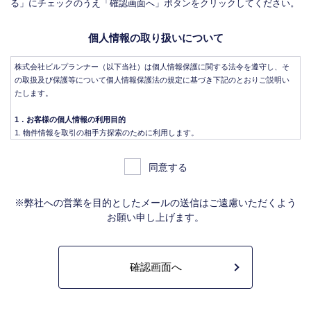
る」にチェックのうえ「確認画面へ」ボタンをクリックしてください。
個人情報の取り扱いについて
株式会社ビルプランナー（以下当社）は個人情報保護に関する法令を遵守し、そ
の取扱及び保護等について個人情報保護法の規定に基づき下記のとおりご説明い
たします。
1．お客様の個人情報の利用目的
物件情報を取引の相手方探索のために利用します。
物件情報をインターネット、チラシ等広告をするために利用します。
物件情報を、取引の相手方探索のため指定流通機構の物件検索システム（レイ
同意する
ンズ）に登録する場合があります。なお契約後、指定流通機構（宅地建物取引
業法により、国土交通大臣の指定を受けた機構。）に対し、成約情報（成約情
報は、成約した物件の、物件概要、契約年月日、成約価格などの情報で、氏名
※弊社への営業を目的としたメールの送信はご遠慮いただくよう
は含みません。）を提供します。指定流通機構は、物件情報及び成約情報を指
お願い申し上げます。
定流通機構の会員たる宅地建物取引業者や公的な団体に電子データや紙媒体で
提供することなどの宅地建物取引業法に規定された指定流通機構の業務のため
に利用します。
不動産の売買契約又は賃貸契約の相手方を探索すること、及び売買、賃貸借、
仲介、管理等の契約を締結し、契約に基づく役務を提供することに利用しま
す。
管理が伴う場合には、マンション等の管理組合で締結した管理委託契約業務履