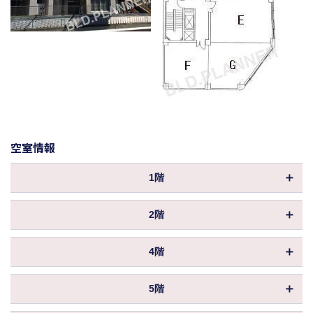
空室情報
1階
物件ID
171827
2階
坪数
62.21坪
物件ID
009184
保証金／敷金
相談
4階
坪数
8.43坪
償却
物件ID
039383
保証金／敷金
相談
5階
共益費
込
坪数
8.41坪
償却