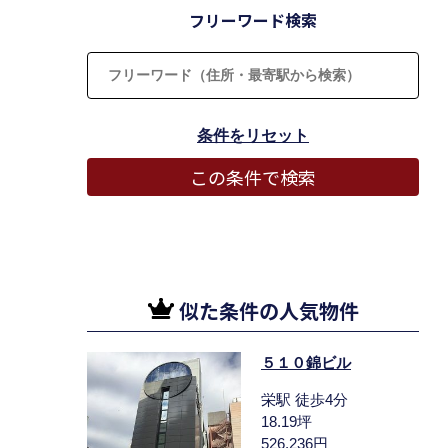
フリーワード検索
似た条件の人気物件
５１０錦ビル
栄駅 徒歩4分
18.19坪
526,236円