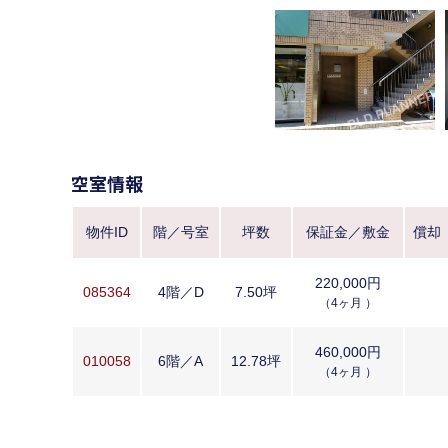
空室情報
物件ID
階／号室
坪数
保証金／敷金
償却
220,000円
085364
4階／D
7.50坪
（4ヶ月 ）
460,000円
010058
6階／A
12.78坪
（4ヶ月 ）