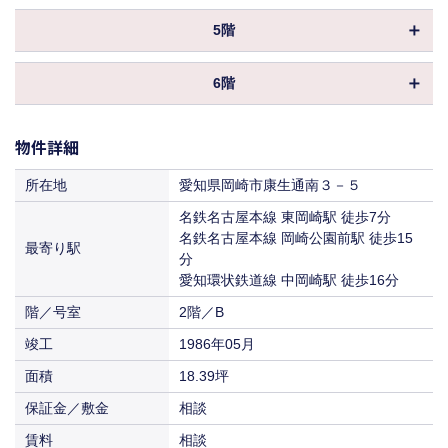
償却
物件ID
010263
賃料
相談
保証金／敷金
相談
5階
共益費
込
坪数
24.16坪
入居
2026年10月～
償却
物件ID
076358
賃料
相談
保証金／敷金
相談
6階
共益費
込
坪数
13.61坪
入居
2026年11月～
償却
物件ID
153037
賃料
相談
保証金／敷金
相談
共益費
込
物件詳細
坪数
69.92坪
入居
即入居
償却
賃料
相談
保証金／敷金
相談
所在地
愛知県岡崎市康生通南３－５
共益費
込
入居
即入居
償却
名鉄名古屋本線 東岡崎駅 徒歩7分
賃料
相談
名鉄名古屋本線 岡崎公園前駅 徒歩15
最寄り駅
共益費
込
入居
分
即入居
賃料
愛知環状鉄道線 中岡崎駅 徒歩16分
相談
階／号室
入居
2階／B
即入居
竣工
1986年05月
面積
18.39坪
保証金／敷金
相談
賃料
相談