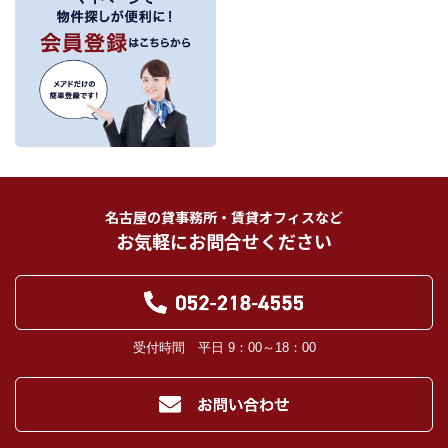
当社が保有する個人情報は、お客様との契約の履行、賃貸取引にあっては契約管
理、売買取引にあっては契約後の管理・アフターサービスの実施のため、業務の
内容に応じて、氏名、住所、電話番号、生年月日、不動産物件情報、成約情報
を、書面、郵便物、電話、インターネット、電子メール、広告媒体等で次の 1.～
11.記載の第三者に提供されます。なお、お客様からの申出がありましたら、提供
は停止いたします。
フリーワード検索
お客様から委託を受けた事項についての契約の相手方となる者、その見込者。
他の宅地建物取引業者。
インターネット広告、その他広告の掲載事業者及び団体。
指定流通機構（専属専任媒介契約、専任媒介契約が提携された場合には、宅地
建物取引業法に基づき、指定流通機構への登録及び成約情報の通知が宅地建物
名古屋の貸事務所・賃貸オフィスなど
取引業者に義務付けられます。）
お気軽にお問合せください
登記に関する司法書士、土地家屋調査士。
融資等に関する金融機関関係。
対象不動産について管理の必要がある場合における管理業者。
当社の管理が生じる場合は、管理委託契約の重要事項説明書に定める業務委託
先及び管理費引き落としの際の振込先金融機関、管理組合役員。
入居希望者様の信用照合のための信用情報機関（必要な場合）。
受付時間 平日 9：00～18：00
入居者様が賃料を滞納した場合の滞納取立者。
お客様にとって有用と思われる当社提携先。
４．個人情報の保護対策
当社の従業者に対して個人情報保護のための教育を定期的に行い、お客様の個
人情報を厳重に管理いたします。