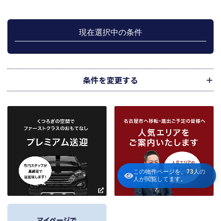
管理が伴う場合には、マンション等の管理組合で締結した管理委託契約業務履
行のため利用します。
上記、1.から 5.の業務に付随する、お客様にとって有用と思われる当社及び提
携先のご案内や商品の発送、関連するアフターサービス、また、管理において
現在選択中の条件
のメンテナンス等の業務に関するお知らせ等に利用します。
宅地建物取引業法第49条に基づく帳簿及びその資料として保管します。
不動産の売買、賃貸等に関する価格査定に利用します。価格査定に用いた成約
情報は、宅地建物取引業法第34条の2第2項に規定する「意見の根拠」として仲
介の依頼者に提供することがあります。
条件を変更する
下記３記載の第三者に提供します。
２．当社が保有している個人情報と利用目的
当社は、当社との不動産取引に伴い賃貸物件の入居希望者様・入居者様、売買
物件の申込者様・購入者様管理もしくは媒介の委託を受けた不動産の所有者そ
の他権利者様から受領した申込書、契約書等に記載された個人情報、その他適
市区町村
路線・駅
地図
から検索
から検索
から検索
正な手段で入手した個人情報を有しています。
お客様との契約の履行、賃貸取引にあっては契約管理、売買取引にあっては契
約後の管理・アフターサービス実施のため利用します。
条件を追加
当社は、当社の他の不動産物件におけるサービスの紹介並びにお客様にとって
この物件ページを、
73
人の
有用と思われる当社提携先の商品・サービス等を紹介するためのダイレクトメ
人が閲覧してます。
～
ールの発送等のために、お宮様の個人情報のうち住所、氏名、電話番号、メー
ルアドレスの情報を利用させていただきます。このための利用は、お客様から
の申し出により取り止めます。
～
３．個人情報の第三者への提供