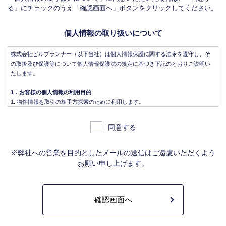
る」にチェックのうえ「確認画面へ」ボタンをクリックしてください。
個人情報の取り扱いについて
株式会社ビルプランナー（以下当社）は個人情報保護に関する法令を遵守し、そ
の取扱及び保護等について個人情報保護法の規定に基づき下記のとおりご説明い
たします。
1．お客様の個人情報の利用目的
物件情報を取引の相手方探索のために利用します。
物件情報をインターネット、チラシ等広告をするために利用します。
物件情報を、取引の相手方探索のため指定流通機構の物件検索システム（レイ
同意する
ンズ）に登録する場合があります。なお契約後、指定流通機構（宅地建物取引
業法により、国土交通大臣の指定を受けた機構。）に対し、成約情報（成約情
報は、成約した物件の、物件概要、契約年月日、成約価格などの情報で、氏名
※弊社への営業を目的としたメールの送信はご遠慮いただくよう
は含みません。）を提供します。指定流通機構は、物件情報及び成約情報を指
お願い申し上げます。
定流通機構の会員たる宅地建物取引業者や公的な団体に電子データや紙媒体で
提供することなどの宅地建物取引業法に規定された指定流通機構の業務のため
に利用します。
不動産の売買契約又は賃貸契約の相手方を探索すること、及び売買、賃貸借、
仲介、管理等の契約を締結し、契約に基づく役務を提供することに利用しま
す。