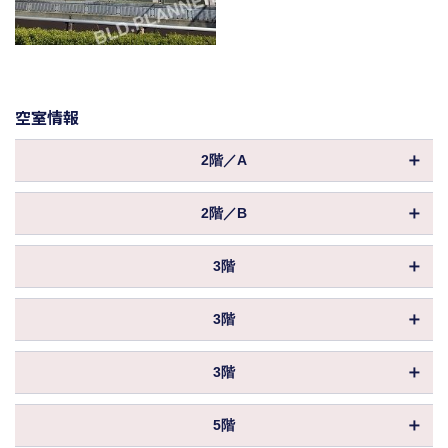
空室情報
2階／A
物件ID
005990
2階／B
坪数
24.17坪
物件ID
010261
保証金／敷金
相談
3階
坪数
18.39坪
償却
物件ID
064096
保証金／敷金
相談
3階
共益費
込
坪数
13.51坪
償却
物件ID
153036
賃料
相談
保証金／敷金
相談
3階
共益費
込
坪数
34.61坪
入居
即入居
償却
物件ID
170990
賃料
相談
保証金／敷金
相談
5階
共益費
込
坪数
18.39坪
入居
即入居