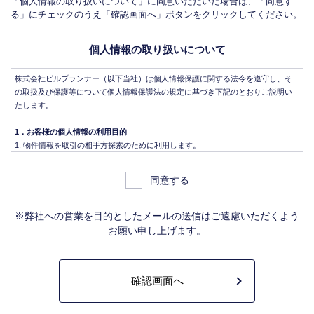
「個人情報の取り扱いについて」に同意いただいた場合は、「同意す
る」にチェックのうえ「確認画面へ」ボタンをクリックしてください。
個人情報の取り扱いについて
株式会社ビルプランナー（以下当社）は個人情報保護に関する法令を遵守し、そ
の取扱及び保護等について個人情報保護法の規定に基づき下記のとおりご説明い
たします。
1．お客様の個人情報の利用目的
物件情報を取引の相手方探索のために利用します。
物件情報をインターネット、チラシ等広告をするために利用します。
物件情報を、取引の相手方探索のため指定流通機構の物件検索システム（レイ
同意する
ンズ）に登録する場合があります。なお契約後、指定流通機構（宅地建物取引
業法により、国土交通大臣の指定を受けた機構。）に対し、成約情報（成約情
報は、成約した物件の、物件概要、契約年月日、成約価格などの情報で、氏名
※弊社への営業を目的としたメールの送信はご遠慮いただくよう
は含みません。）を提供します。指定流通機構は、物件情報及び成約情報を指
お願い申し上げます。
定流通機構の会員たる宅地建物取引業者や公的な団体に電子データや紙媒体で
提供することなどの宅地建物取引業法に規定された指定流通機構の業務のため
に利用します。
不動産の売買契約又は賃貸契約の相手方を探索すること、及び売買、賃貸借、
仲介、管理等の契約を締結し、契約に基づく役務を提供することに利用しま
す。