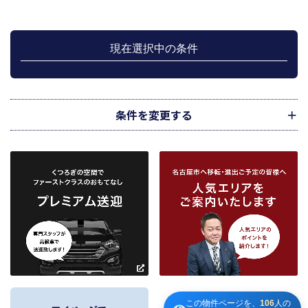
管理が伴う場合には、マンション等の管理組合で締結した管理委託契約業務履
行のため利用します。
上記、1.から 5.の業務に付随する、お客様にとって有用と思われる当社及び提
携先のご案内や商品の発送、関連するアフターサービス、また、管理において
現在選択中の条件
のメンテナンス等の業務に関するお知らせ等に利用します。
宅地建物取引業法第49条に基づく帳簿及びその資料として保管します。
不動産の売買、賃貸等に関する価格査定に利用します。価格査定に用いた成約
情報は、宅地建物取引業法第34条の2第2項に規定する「意見の根拠」として仲
介の依頼者に提供することがあります。
条件を変更する
下記３記載の第三者に提供します。
２．当社が保有している個人情報と利用目的
当社は、当社との不動産取引に伴い賃貸物件の入居希望者様・入居者様、売買
物件の申込者様・購入者様管理もしくは媒介の委託を受けた不動産の所有者そ
の他権利者様から受領した申込書、契約書等に記載された個人情報、その他適
市区町村
路線・駅
地図
から検索
から検索
から検索
正な手段で入手した個人情報を有しています。
お客様との契約の履行、賃貸取引にあっては契約管理、売買取引にあっては契
約後の管理・アフターサービス実施のため利用します。
条件を追加
当社は、当社の他の不動産物件におけるサービスの紹介並びにお客様にとって
有用と思われる当社提携先の商品・サービス等を紹介するためのダイレクトメ
～
ールの発送等のために、お宮様の個人情報のうち住所、氏名、電話番号、メー
ルアドレスの情報を利用させていただきます。このための利用は、お客様から
の申し出により取り止めます。
この物件ページを、
106
人の
～
３．個人情報の第三者への提供