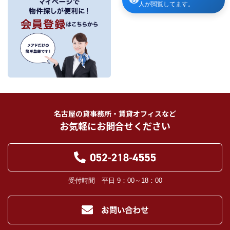
人が閲覧してます。
当社が保有する個人情報は、お客様との契約の履行、賃貸取引にあっては契約管
理、売買取引にあっては契約後の管理・アフターサービスの実施のため、業務の
内容に応じて、氏名、住所、電話番号、生年月日、不動産物件情報、成約情報
を、書面、郵便物、電話、インターネット、電子メール、広告媒体等で次の 1.～
11.記載の第三者に提供されます。なお、お客様からの申出がありましたら、提供
は停止いたします。
フリーワード検索
お客様から委託を受けた事項についての契約の相手方となる者、その見込者。
他の宅地建物取引業者。
インターネット広告、その他広告の掲載事業者及び団体。
指定流通機構（専属専任媒介契約、専任媒介契約が提携された場合には、宅地
建物取引業法に基づき、指定流通機構への登録及び成約情報の通知が宅地建物
名古屋の貸事務所・賃貸オフィスなど
取引業者に義務付けられます。）
お気軽にお問合せください
登記に関する司法書士、土地家屋調査士。
融資等に関する金融機関関係。
対象不動産について管理の必要がある場合における管理業者。
当社の管理が生じる場合は、管理委託契約の重要事項説明書に定める業務委託
先及び管理費引き落としの際の振込先金融機関、管理組合役員。
入居希望者様の信用照合のための信用情報機関（必要な場合）。
受付時間 平日 9：00～18：00
入居者様が賃料を滞納した場合の滞納取立者。
お客様にとって有用と思われる当社提携先。
４．個人情報の保護対策
当社の従業者に対して個人情報保護のための教育を定期的に行い、お客様の個
人情報を厳重に管理いたします。