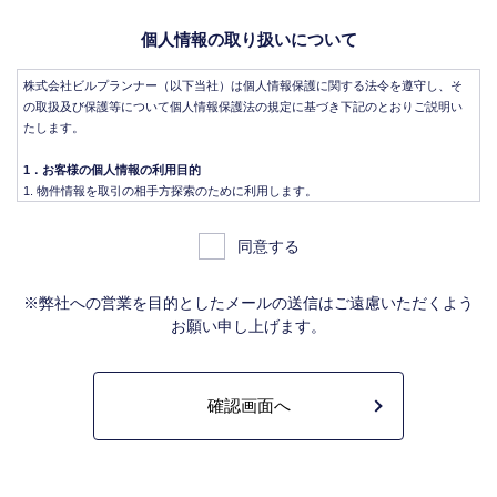
個人情報の取り扱いについて
株式会社ビルプランナー（以下当社）は個人情報保護に関する法令を遵守し、そ
の取扱及び保護等について個人情報保護法の規定に基づき下記のとおりご説明い
たします。
1．お客様の個人情報の利用目的
物件情報を取引の相手方探索のために利用します。
物件情報をインターネット、チラシ等広告をするために利用します。
物件情報を、取引の相手方探索のため指定流通機構の物件検索システム（レイ
同意する
ンズ）に登録する場合があります。なお契約後、指定流通機構（宅地建物取引
業法により、国土交通大臣の指定を受けた機構。）に対し、成約情報（成約情
報は、成約した物件の、物件概要、契約年月日、成約価格などの情報で、氏名
※弊社への営業を目的としたメールの送信はご遠慮いただくよう
は含みません。）を提供します。指定流通機構は、物件情報及び成約情報を指
お願い申し上げます。
定流通機構の会員たる宅地建物取引業者や公的な団体に電子データや紙媒体で
提供することなどの宅地建物取引業法に規定された指定流通機構の業務のため
に利用します。
不動産の売買契約又は賃貸契約の相手方を探索すること、及び売買、賃貸借、
仲介、管理等の契約を締結し、契約に基づく役務を提供することに利用しま
す。
管理が伴う場合には、マンション等の管理組合で締結した管理委託契約業務履
行のため利用します。