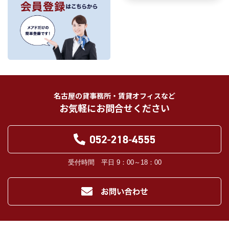
理、売買取引にあっては契約後の管理・アフターサービスの実施のため、業務の
内容に応じて、氏名、住所、電話番号、生年月日、不動産物件情報、成約情報
を、書面、郵便物、電話、インターネット、電子メール、広告媒体等で次の 1.～
11.記載の第三者に提供されます。なお、お客様からの申出がありましたら、提供
は停止いたします。
フリーワード検索
お客様から委託を受けた事項についての契約の相手方となる者、その見込者。
他の宅地建物取引業者。
インターネット広告、その他広告の掲載事業者及び団体。
指定流通機構（専属専任媒介契約、専任媒介契約が提携された場合には、宅地
建物取引業法に基づき、指定流通機構への登録及び成約情報の通知が宅地建物
名古屋の貸事務所・賃貸オフィスなど
取引業者に義務付けられます。）
お気軽にお問合せください
登記に関する司法書士、土地家屋調査士。
融資等に関する金融機関関係。
対象不動産について管理の必要がある場合における管理業者。
当社の管理が生じる場合は、管理委託契約の重要事項説明書に定める業務委託
先及び管理費引き落としの際の振込先金融機関、管理組合役員。
入居希望者様の信用照合のための信用情報機関（必要な場合）。
受付時間 平日 9：00～18：00
入居者様が賃料を滞納した場合の滞納取立者。
お客様にとって有用と思われる当社提携先。
４．個人情報の保護対策
当社の従業者に対して個人情報保護のための教育を定期的に行い、お客様の個
人情報を厳重に管理いたします。
当社のデータベース等に対する必要な安全管理措置を実施いたします。