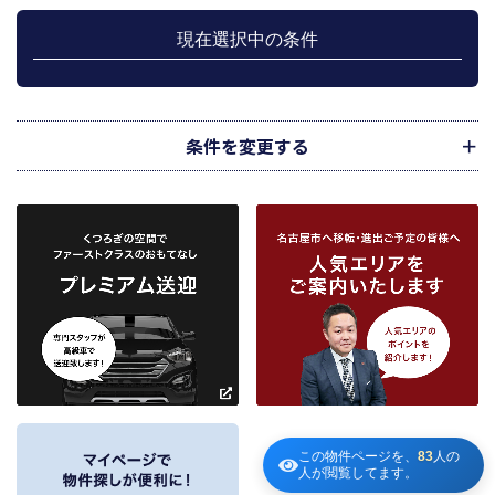
上記、1.から 5.の業務に付随する、お客様にとって有用と思われる当社及び提
携先のご案内や商品の発送、関連するアフターサービス、また、管理において
現在選択中の条件
のメンテナンス等の業務に関するお知らせ等に利用します。
宅地建物取引業法第49条に基づく帳簿及びその資料として保管します。
不動産の売買、賃貸等に関する価格査定に利用します。価格査定に用いた成約
情報は、宅地建物取引業法第34条の2第2項に規定する「意見の根拠」として仲
介の依頼者に提供することがあります。
条件を変更する
下記３記載の第三者に提供します。
２．当社が保有している個人情報と利用目的
当社は、当社との不動産取引に伴い賃貸物件の入居希望者様・入居者様、売買
物件の申込者様・購入者様管理もしくは媒介の委託を受けた不動産の所有者そ
の他権利者様から受領した申込書、契約書等に記載された個人情報、その他適
市区町村
路線・駅
地図
から検索
から検索
から検索
正な手段で入手した個人情報を有しています。
お客様との契約の履行、賃貸取引にあっては契約管理、売買取引にあっては契
約後の管理・アフターサービス実施のため利用します。
条件を追加
当社は、当社の他の不動産物件におけるサービスの紹介並びにお客様にとって
有用と思われる当社提携先の商品・サービス等を紹介するためのダイレクトメ
～
ールの発送等のために、お宮様の個人情報のうち住所、氏名、電話番号、メー
ルアドレスの情報を利用させていただきます。このための利用は、お客様から
の申し出により取り止めます。
～
３．個人情報の第三者への提供
この物件ページを、
83
人の
人が閲覧してます。
当社が保有する個人情報は、お客様との契約の履行、賃貸取引にあっては契約管