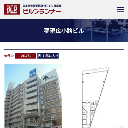
夢現広小路ビル
物件ID
011771
お気に入り