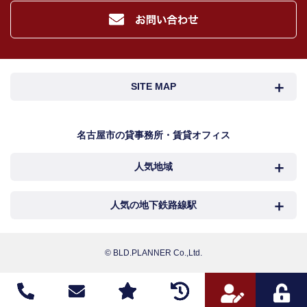
４．個人情報の保護対策
当社の従業者に対して個人情報保護のための教育を定期的に行い、お客様の個
人情報を厳重に管理いたします。
当社のデータベース等に対する必要な安全管理措置を実施いたします。
５．個人情報処理の外部委託
SITE MAP
当社が保有する個人データの扱いの全部又は一部について外部委託をするとき
は、必要な契約を締結し、適切な管理・監督を行います。
６．個人情報の共同利用
名古屋市検索
名古屋市近郊検索
名古屋市の貸事務所・賃貸オフィス
お客様の個人情報を共同利用する際には、個人情報保護法に定める別途必要な
処置を講じます。
人気地域
岐阜・三重検索
地図検索
７．個人情報の開示請求及び訂正、利用の停止等の申出、及び取扱に関する苦情
お客様より、個人情報取扱に関する各種お問合せ及びご相談の窓口は下記のと
おりです。
NEWS
中村区
西区
人気の地下鉄路線駅
カンタン駅検索
各種お問合せ・相談窓口
新着物件
お電話でのご相談 TEL : 052-218-4555
中区
千種区
名古屋
国際センター
メールでのご相談
お問い合わせフォームへ
© BLD.PLANNER Co.,Ltd.
おすすめ物件
担当者：田中 里美
名東区
昭和区
丸の内
伏見
こだわり物件
令和2年8月01日
お客様ご紹介
【個人情報取扱事業者】 株式会社ビルプランナー