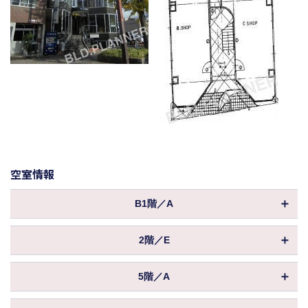
空室情報
B1階／A
物件ID
011973
2階／E
坪数
25.43坪
物件ID
158515
2,924,450円
5階／A
保証金／敷金
坪数
（10ヶ月 ）
22.51坪
物件ID
002941
償却
50%