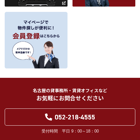
ルアドレスの情報を利用させていただきます。このための利用は、お客様から
の申し出により取り止めます。
～
３．個人情報の第三者への提供
当社が保有する個人情報は、お客様との契約の履行、賃貸取引にあっては契約管
理、売買取引にあっては契約後の管理・アフターサービスの実施のため、業務の
内容に応じて、氏名、住所、電話番号、生年月日、不動産物件情報、成約情報
を、書面、郵便物、電話、インターネット、電子メール、広告媒体等で次の 1.～
11.記載の第三者に提供されます。なお、お客様からの申出がありましたら、提供
は停止いたします。
フリーワード検索
お客様から委託を受けた事項についての契約の相手方となる者、その見込者。
他の宅地建物取引業者。
インターネット広告、その他広告の掲載事業者及び団体。
指定流通機構（専属専任媒介契約、専任媒介契約が提携された場合には、宅地
建物取引業法に基づき、指定流通機構への登録及び成約情報の通知が宅地建物
名古屋の貸事務所・賃貸オフィスなど
取引業者に義務付けられます。）
お気軽にお問合せください
登記に関する司法書士、土地家屋調査士。
融資等に関する金融機関関係。
対象不動産について管理の必要がある場合における管理業者。
当社の管理が生じる場合は、管理委託契約の重要事項説明書に定める業務委託
先及び管理費引き落としの際の振込先金融機関、管理組合役員。
入居希望者様の信用照合のための信用情報機関（必要な場合）。
受付時間 平日 9：00～18：00
入居者様が賃料を滞納した場合の滞納取立者。
お客様にとって有用と思われる当社提携先。