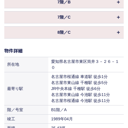
2,588,650円
7階／B
保証金／敷金
坪数
16.10坪
（10ヶ月 ）
38,500円
共益費
物件ID
007709
償却
（1,513円／坪）
50%
690,000円
7階／C
保証金／敷金
坪数
（6ヶ月 ）
12.37坪
321,689円
38,500円
賃料
共益費
物件ID
073844
（12,650円／坪）
償却
-4 40% -6 30% -8 10% 8- 0%
（1,710円／坪）
320,000円
8階／C
保証金／敷金
坪数
（4ヶ月 ）
13.67坪
入居
即入居
284,751円
20,900円
賃料
共益費
物件ID
034980
（12,650円／坪）
償却
-4 40% -6 30% -8 10% 8- 0%
（1,298円／坪）
340,000円
保証金／敷金
物件詳細
坪数
（4ヶ月 ）
13.67坪
入居
即入居
126,500円
11,000円
賃料
共益費
（7,857円／坪）
償却
-4 40% -6 30% -8 10% 8- 0%
（888円／坪）
340,000円
愛知県名古屋市東区筒井３－２６－１
保証金／敷金
所在地
（4ヶ月 ）
０
入居
即入居
88,000円
11,000円
賃料
共益費
（7,113円／坪）
償却
-4 40% -6 30% -8 10% 8- 0%
（805円／坪）
名古屋市桜通線 車道駅 徒歩1分
名古屋市東山線 千種駅 徒歩5分
入居
即入居
93,500円
11,000円
賃料
共益費
最寄り駅
JR中央本線 千種駅 徒歩6分
（6,839円／坪）
（805円／坪）
名古屋市東山線 今池駅 徒歩11分
入居
即入居
93,500円
名古屋市桜通線 今池駅 徒歩11分
賃料
（6,839円／坪）
階／号室
B1階／A
入居
即入居
竣工
1989年04月