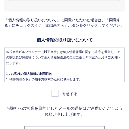
「個人情報の取り扱いについて」に同意いただいた場合は、「同意す
る」にチェックのうえ「確認画面へ」ボタンをクリックしてください。
個人情報の取り扱いについて
株式会社ビルプランナー（以下当社）は個人情報保護に関する法令を遵守し、そ
の取扱及び保護等について個人情報保護法の規定に基づき下記のとおりご説明い
たします。
1．お客様の個人情報の利用目的
物件情報を取引の相手方探索のために利用します。
物件情報をインターネット、チラシ等広告をするために利用します。
物件情報を、取引の相手方探索のため指定流通機構の物件検索システム（レイ
同意する
ンズ）に登録する場合があります。なお契約後、指定流通機構（宅地建物取引
業法により、国土交通大臣の指定を受けた機構。）に対し、成約情報（成約情
報は、成約した物件の、物件概要、契約年月日、成約価格などの情報で、氏名
※弊社への営業を目的としたメールの送信はご遠慮いただくよう
は含みません。）を提供します。指定流通機構は、物件情報及び成約情報を指
お願い申し上げます。
定流通機構の会員たる宅地建物取引業者や公的な団体に電子データや紙媒体で
提供することなどの宅地建物取引業法に規定された指定流通機構の業務のため
に利用します。