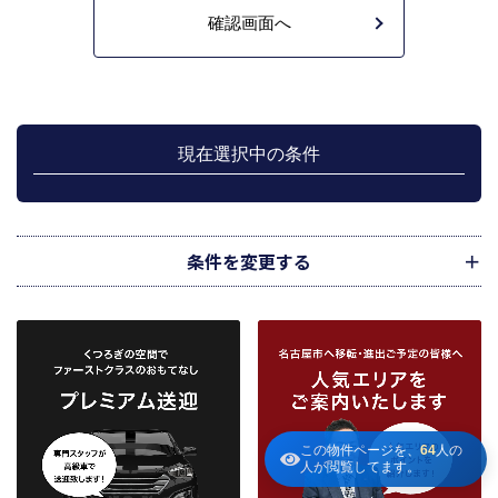
不動産の売買契約又は賃貸契約の相手方を探索すること、及び売買、賃貸借、
仲介、管理等の契約を締結し、契約に基づく役務を提供することに利用しま
す。
管理が伴う場合には、マンション等の管理組合で締結した管理委託契約業務履
行のため利用します。
上記、1.から 5.の業務に付随する、お客様にとって有用と思われる当社及び提
携先のご案内や商品の発送、関連するアフターサービス、また、管理において
現在選択中の条件
のメンテナンス等の業務に関するお知らせ等に利用します。
宅地建物取引業法第49条に基づく帳簿及びその資料として保管します。
不動産の売買、賃貸等に関する価格査定に利用します。価格査定に用いた成約
情報は、宅地建物取引業法第34条の2第2項に規定する「意見の根拠」として仲
介の依頼者に提供することがあります。
条件を変更する
下記３記載の第三者に提供します。
２．当社が保有している個人情報と利用目的
当社は、当社との不動産取引に伴い賃貸物件の入居希望者様・入居者様、売買
物件の申込者様・購入者様管理もしくは媒介の委託を受けた不動産の所有者そ
の他権利者様から受領した申込書、契約書等に記載された個人情報、その他適
市区町村
路線・駅
地図
から検索
から検索
から検索
正な手段で入手した個人情報を有しています。
お客様との契約の履行、賃貸取引にあっては契約管理、売買取引にあっては契
約後の管理・アフターサービス実施のため利用します。
条件を追加
この物件ページを、
64
人の
当社は、当社の他の不動産物件におけるサービスの紹介並びにお客様にとって
人が閲覧してます。
有用と思われる当社提携先の商品・サービス等を紹介するためのダイレクトメ
～
ールの発送等のために、お宮様の個人情報のうち住所、氏名、電話番号、メー