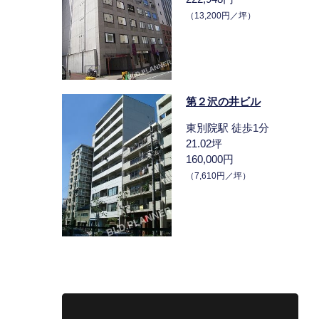
（13,200円／坪）
第２沢の井ビル
東別院駅 徒歩1分
21.02坪
160,000円
（7,610円／坪）