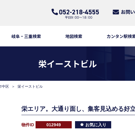
岐阜・三重検索
地図検索
カンタン駅検
栄イーストビル
市中区
栄イーストビル
栄エリア。大通り面し、集客見込める好
物件ID
012949
お気に入り