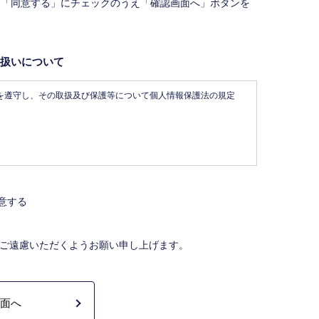
、「同意する」にチェックのうえ「確認画面へ」ボタンを
扱いについて
を遵守し、その取扱及び保護等について個人情報保護法の規定
す。
ステム（レインズ）に登録する場合があります。なお契約
定を受けた機構。）に対し、成約情報（成約情報は、成約した
意する
含みません。）を提供します。指定流通機構は、物件情報及び
体に電子データや紙媒体で提供することなどの宅地建物取引業
ご遠慮いただくようお願い申し上げます。
買、賃貸借、仲介、管理等の契約を締結し、契約に基づく役
託契約業務履行のため利用します。
れる当社及び提携先のご案内や商品の発送、関連するアフターサ