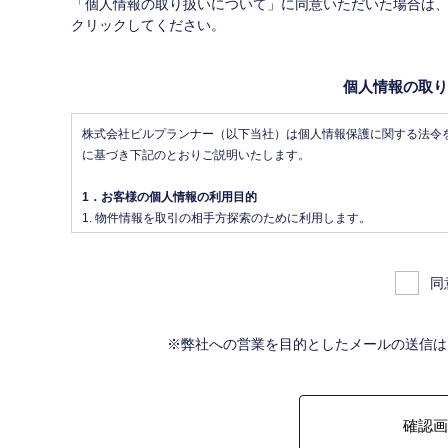
「個人情報の取り扱いについて」に同意いただいた場合は
クリックしてください。
個人情報の取り
株式会社ビルプランナー（以下当社）は個人情報保護に関する法令
に基づき下記のとおりご説明いたします。
1．お客様の個人情報の利用目的
物件情報を取引の相手方探索のために利用します。
物件情報をインターネット、チラシ等広告をするために利用しま
物件情報を、取引の相手方探索のため指定流通機構の物件検索シ
後、指定流通機構（宅地建物取引業法により、国土交通大臣の指
同
物件の、物件概要、契約年月日、成約価格などの情報で、氏名は
成約情報を指定流通機構の会員たる宅地建物取引業者や公的な団
※弊社への営業を目的としたメールの送信は
法に規定された指定流通機構の業務のために利用します。
不動産の売買契約又は賃貸契約の相手方を探索すること、及び売
務を提供することに利用します。
管理が伴う場合には、マンション等の管理組合で締結した管理委
上記、1.から 5.の業務に付随する、お客様にとって有用と思わ