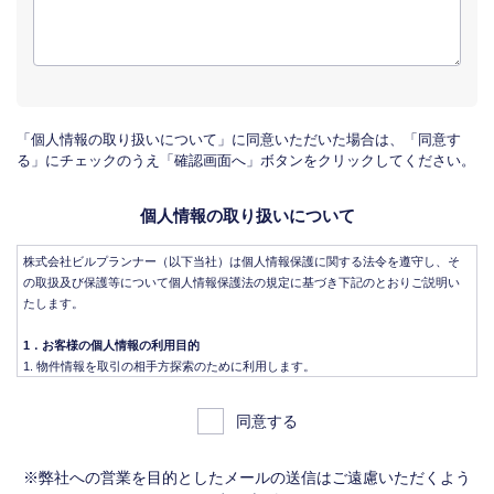
「個人情報の取り扱いについて」に同意いただいた場合は、「同意す
る」にチェックのうえ「確認画面へ」ボタンをクリックしてください。
個人情報の取り扱いについて
株式会社ビルプランナー（以下当社）は個人情報保護に関する法令を遵守し、そ
の取扱及び保護等について個人情報保護法の規定に基づき下記のとおりご説明い
たします。
1．お客様の個人情報の利用目的
物件情報を取引の相手方探索のために利用します。
物件情報をインターネット、チラシ等広告をするために利用します。
物件情報を、取引の相手方探索のため指定流通機構の物件検索システム（レイ
同意する
ンズ）に登録する場合があります。なお契約後、指定流通機構（宅地建物取引
業法により、国土交通大臣の指定を受けた機構。）に対し、成約情報（成約情
報は、成約した物件の、物件概要、契約年月日、成約価格などの情報で、氏名
※弊社への営業を目的としたメールの送信はご遠慮いただくよう
は含みません。）を提供します。指定流通機構は、物件情報及び成約情報を指