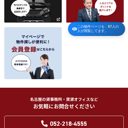
条件を追加
当社は、当社の他の不動産物件におけるサービスの紹介並びにお客様にとって
有用と思われる当社提携先の商品・サービス等を紹介するためのダイレクトメ
～
ールの発送等のために、お宮様の個人情報のうち住所、氏名、電話番号、メー
ルアドレスの情報を利用させていただきます。このための利用は、お客様から
この物件ページを、
67
人の
の申し出により取り止めます。
人が閲覧してます。
～
３．個人情報の第三者への提供
当社が保有する個人情報は、お客様との契約の履行、賃貸取引にあっては契約管
理、売買取引にあっては契約後の管理・アフターサービスの実施のため、業務の
内容に応じて、氏名、住所、電話番号、生年月日、不動産物件情報、成約情報
を、書面、郵便物、電話、インターネット、電子メール、広告媒体等で次の 1.～
11.記載の第三者に提供されます。なお、お客様からの申出がありましたら、提供
は停止いたします。
フリーワード検索
お客様から委託を受けた事項についての契約の相手方となる者、その見込者。
他の宅地建物取引業者。
インターネット広告、その他広告の掲載事業者及び団体。
指定流通機構（専属専任媒介契約、専任媒介契約が提携された場合には、宅地
建物取引業法に基づき、指定流通機構への登録及び成約情報の通知が宅地建物
名古屋の貸事務所・賃貸オフィスなど
取引業者に義務付けられます。）
お気軽にお問合せください
登記に関する司法書士、土地家屋調査士。
融資等に関する金融機関関係。
対象不動産について管理の必要がある場合における管理業者。
当社の管理が生じる場合は、管理委託契約の重要事項説明書に定める業務委託
先及び管理費引き落としの際の振込先金融機関、管理組合役員。