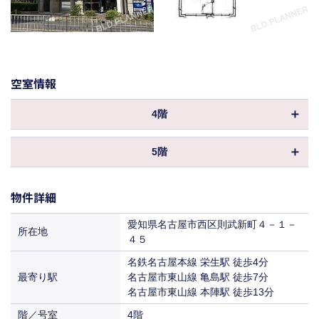
空室情報
4階
物件ID
013881
5階
坪数
12.00坪
物件ID
070614
保証金／敷金
相談
物件詳細
坪数
10.00坪
償却
保証金／敷金
相談
愛知県名古屋市西区則武新町４－１－
所在地
共益費
込
４５
償却
50%
賃料
相談
名鉄名古屋本線 栄生駅 徒歩4分
共益費
込
最寄り駅
入居
名古屋市東山線 亀島駅 徒歩7分
即入居
賃料
名古屋市東山線 本陣駅 徒歩13分
相談
階／号室
入居
4階
即入居