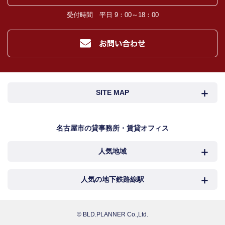
入居希望者様の信用照合のための信用情報機関（必要な場合）。
受付時間 平日 9：00～18：00
入居者様が賃料を滞納した場合の滞納取立者。
お客様にとって有用と思われる当社提携先。
４．個人情報の保護対策
当社の従業者に対して個人情報保護のための教育を定期的に行い、お客様の個
人情報を厳重に管理いたします。
当社のデータベース等に対する必要な安全管理措置を実施いたします。
５．個人情報処理の外部委託
SITE MAP
当社が保有する個人データの扱いの全部又は一部について外部委託をするとき
は、必要な契約を締結し、適切な管理・監督を行います。
６．個人情報の共同利用
名古屋市検索
名古屋市近郊検索
名古屋市の貸事務所・賃貸オフィス
お客様の個人情報を共同利用する際には、個人情報保護法に定める別途必要な
処置を講じます。
人気地域
岐阜・三重検索
地図検索
７．個人情報の開示請求及び訂正、利用の停止等の申出、及び取扱に関する苦情
お客様より、個人情報取扱に関する各種お問合せ及びご相談の窓口は下記のと
おりです。
NEWS
中村区
西区
人気の地下鉄路線駅
カンタン駅検索
各種お問合せ・相談窓口
新着物件
お電話でのご相談 TEL : 052-218-4555
中区
千種区
名古屋
国際センター
メールでのご相談
お問い合わせフォームへ
© BLD.PLANNER Co.,Ltd.
おすすめ物件
担当者：田中 里美