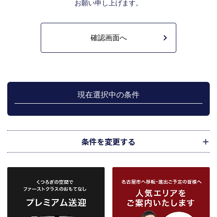
お願い申し上げます。
定流通機構の会員たる宅地建物取引業者や公的な団体に電子データや紙媒体で
提供することなどの宅地建物取引業法に規定された指定流通機構の業務のため
に利用します。
不動産の売買契約又は賃貸契約の相手方を探索すること、及び売買、賃貸借、
仲介、管理等の契約を締結し、契約に基づく役務を提供することに利用しま
す。
管理が伴う場合には、マンション等の管理組合で締結した管理委託契約業務履
行のため利用します。
上記、1.から 5.の業務に付随する、お客様にとって有用と思われる当社及び提
携先のご案内や商品の発送、関連するアフターサービス、また、管理において
現在選択中の条件
のメンテナンス等の業務に関するお知らせ等に利用します。
宅地建物取引業法第49条に基づく帳簿及びその資料として保管します。
不動産の売買、賃貸等に関する価格査定に利用します。価格査定に用いた成約
情報は、宅地建物取引業法第34条の2第2項に規定する「意見の根拠」として仲
介の依頼者に提供することがあります。
条件を変更する
下記３記載の第三者に提供します。
２．当社が保有している個人情報と利用目的
当社は、当社との不動産取引に伴い賃貸物件の入居希望者様・入居者様、売買
物件の申込者様・購入者様管理もしくは媒介の委託を受けた不動産の所有者そ
の他権利者様から受領した申込書、契約書等に記載された個人情報、その他適
市区町村
路線・駅
地図
から検索
から検索
から検索
正な手段で入手した個人情報を有しています。
お客様との契約の履行、賃貸取引にあっては契約管理、売買取引にあっては契
約後の管理・アフターサービス実施のため利用します。