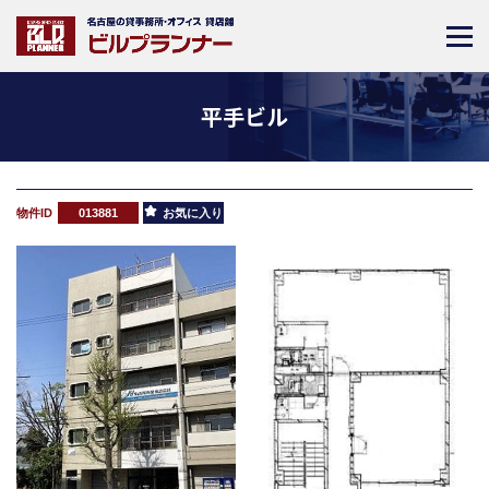
平手ビル
物件ID
013881
お気に入り