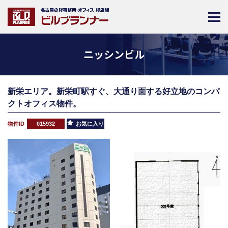
ニッシンビル
新栄エリア。新栄町駅すぐ、大通り面する好立地のコンパ
クトオフィス物件。
物件ID
015932
お気に入り