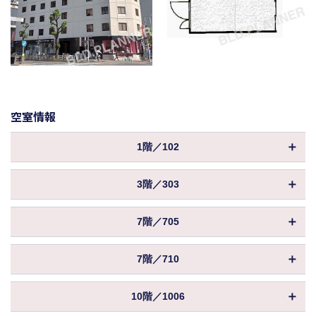
空室情報
1階／102
物件ID
052356
3階／303
坪数
18.61坪
物件ID
015932
2,880,000円
7階／705
保証金／敷金
坪数
（8ヶ月 ）
10.96坪
物件ID
011066
償却
50%
246,000円
7階／710
保証金／敷金
坪数
（3ヶ月 ）
6.52坪
53,900円
共益費
物件ID
102569
償却
（2,896円／坪）
115,500円
10階／1006
保証金／敷金
坪数
（2ヶ月 ）
6.57坪
396,000円
32,181円