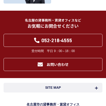
他の宅地建物取引業者。
インターネット広告、その他広告の掲載事業者及び団体。
指定流通機構（専属専任媒介契約、専任媒介契約が提携された場合には、宅地
建物取引業法に基づき、指定流通機構への登録及び成約情報の通知が宅地建物
名古屋の貸事務所・賃貸オフィスなど
取引業者に義務付けられます。）
お気軽にお問合せください
登記に関する司法書士、土地家屋調査士。
融資等に関する金融機関関係。
対象不動産について管理の必要がある場合における管理業者。
当社の管理が生じる場合は、管理委託契約の重要事項説明書に定める業務委託
先及び管理費引き落としの際の振込先金融機関、管理組合役員。
入居希望者様の信用照合のための信用情報機関（必要な場合）。
受付時間 平日 9：00～18：00
入居者様が賃料を滞納した場合の滞納取立者。
お客様にとって有用と思われる当社提携先。
４．個人情報の保護対策
当社の従業者に対して個人情報保護のための教育を定期的に行い、お客様の個
人情報を厳重に管理いたします。
当社のデータベース等に対する必要な安全管理措置を実施いたします。
５．個人情報処理の外部委託
SITE MAP
当社が保有する個人データの扱いの全部又は一部について外部委託をするとき
は、必要な契約を締結し、適切な管理・監督を行います。
６．個人情報の共同利用
名古屋市検索
名古屋市近郊検索
名古屋市の貸事務所・賃貸オフィス
お客様の個人情報を共同利用する際には、個人情報保護法に定める別途必要な