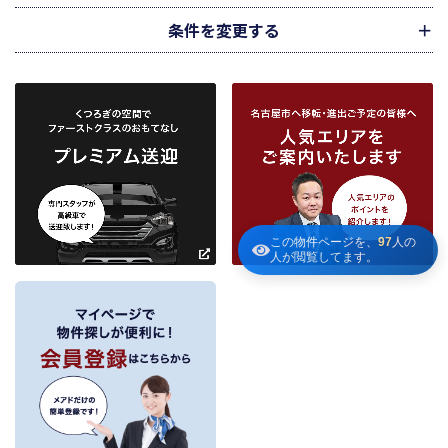
情報は、宅地建物取引業法第34条の2第2項に規定する「意見の根拠」として仲
介の依頼者に提供することがあります。
条件を変更する
下記３記載の第三者に提供します。
２．当社が保有している個人情報と利用目的
当社は、当社との不動産取引に伴い賃貸物件の入居希望者様・入居者様、売買
物件の申込者様・購入者様管理もしくは媒介の委託を受けた不動産の所有者そ
の他権利者様から受領した申込書、契約書等に記載された個人情報、その他適
市区町村
路線・駅
地図
から検索
から検索
から検索
正な手段で入手した個人情報を有しています。
お客様との契約の履行、賃貸取引にあっては契約管理、売買取引にあっては契
約後の管理・アフターサービス実施のため利用します。
条件を追加
当社は、当社の他の不動産物件におけるサービスの紹介並びにお客様にとって
有用と思われる当社提携先の商品・サービス等を紹介するためのダイレクトメ
～
この物件ページを、
97
人の
ールの発送等のために、お宮様の個人情報のうち住所、氏名、電話番号、メー
人が閲覧してます。
ルアドレスの情報を利用させていただきます。このための利用は、お客様から
の申し出により取り止めます。
～
３．個人情報の第三者への提供
当社が保有する個人情報は、お客様との契約の履行、賃貸取引にあっては契約管
理、売買取引にあっては契約後の管理・アフターサービスの実施のため、業務の
内容に応じて、氏名、住所、電話番号、生年月日、不動産物件情報、成約情報
を、書面、郵便物、電話、インターネット、電子メール、広告媒体等で次の 1.～
11.記載の第三者に提供されます。なお、お客様からの申出がありましたら、提供
は停止いたします。
フリーワード検索
お客様から委託を受けた事項についての契約の相手方となる者、その見込者。