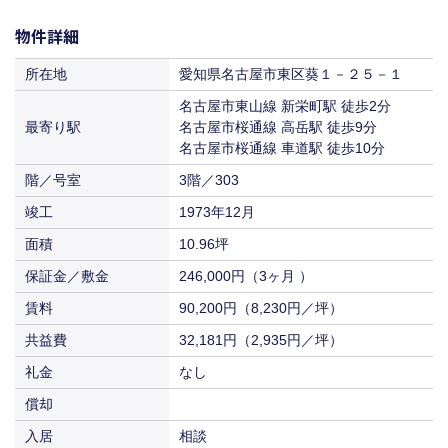
賃料
共益費
物件ID
122632
（21,278円／坪）
償却
（2,935円／坪）
118,000円
保証金／敷金
物件詳細
坪数
（2ヶ月 ）
6.79坪
入居
即入居
90,200円
11,972円
賃料
共益費
（8,230円／坪）
償却
（1,835円／坪）
122,320円
所在地
愛知県名古屋市東区葵１－２５－１
保証金／敷金
（2ヶ月 ）
入居
相談
63,525円
13,873円
名古屋市東山線 新栄町駅 徒歩2分
賃料
共益費
（9,742円／坪）
償却
（2,112円／坪）
最寄り駅
名古屋市桜通線 高岳駅 徒歩9分
名古屋市桜通線 車道駅 徒歩10分
入居
即入居
64,900円
12,315円
賃料
共益費
（9,878円／坪）
（1,813円／坪）
階／号室
3階／303
入居
即入居
67,276円
竣工
1973年12月
賃料
（9,907円／坪）
面積
10.96坪
入居
即入居
保証金／敷金
246,000円（3ヶ月 ）
賃料
90,200円（8,230円／坪）
共益費
32,181円（2,935円／坪）
礼金
なし
償却
入居
相談