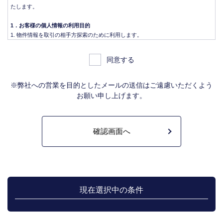
たします。
1．お客様の個人情報の利用目的
物件情報を取引の相手方探索のために利用します。
物件情報をインターネット、チラシ等広告をするために利用します。
物件情報を、取引の相手方探索のため指定流通機構の物件検索システム（レイ
同意する
ンズ）に登録する場合があります。なお契約後、指定流通機構（宅地建物取引
業法により、国土交通大臣の指定を受けた機構。）に対し、成約情報（成約情
報は、成約した物件の、物件概要、契約年月日、成約価格などの情報で、氏名
※弊社への営業を目的としたメールの送信はご遠慮いただくよう
は含みません。）を提供します。指定流通機構は、物件情報及び成約情報を指
お願い申し上げます。
定流通機構の会員たる宅地建物取引業者や公的な団体に電子データや紙媒体で
提供することなどの宅地建物取引業法に規定された指定流通機構の業務のため
に利用します。
不動産の売買契約又は賃貸契約の相手方を探索すること、及び売買、賃貸借、
仲介、管理等の契約を締結し、契約に基づく役務を提供することに利用しま
す。
管理が伴う場合には、マンション等の管理組合で締結した管理委託契約業務履
行のため利用します。
上記、1.から 5.の業務に付随する、お客様にとって有用と思われる当社及び提
携先のご案内や商品の発送、関連するアフターサービス、また、管理において
現在選択中の条件
のメンテナンス等の業務に関するお知らせ等に利用します。
宅地建物取引業法第49条に基づく帳簿及びその資料として保管します。
不動産の売買、賃貸等に関する価格査定に利用します。価格査定に用いた成約