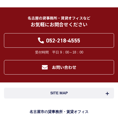
インターネット広告、その他広告の掲載事業者及び団体。
指定流通機構（専属専任媒介契約、専任媒介契約が提携された場合には、宅地
建物取引業法に基づき、指定流通機構への登録及び成約情報の通知が宅地建物
名古屋の貸事務所・賃貸オフィスなど
取引業者に義務付けられます。）
お気軽にお問合せください
登記に関する司法書士、土地家屋調査士。
融資等に関する金融機関関係。
対象不動産について管理の必要がある場合における管理業者。
当社の管理が生じる場合は、管理委託契約の重要事項説明書に定める業務委託
先及び管理費引き落としの際の振込先金融機関、管理組合役員。
入居希望者様の信用照合のための信用情報機関（必要な場合）。
受付時間 平日 9：00～18：00
入居者様が賃料を滞納した場合の滞納取立者。
お客様にとって有用と思われる当社提携先。
４．個人情報の保護対策
当社の従業者に対して個人情報保護のための教育を定期的に行い、お客様の個
人情報を厳重に管理いたします。
当社のデータベース等に対する必要な安全管理措置を実施いたします。
５．個人情報処理の外部委託
SITE MAP
当社が保有する個人データの扱いの全部又は一部について外部委託をするとき
は、必要な契約を締結し、適切な管理・監督を行います。
６．個人情報の共同利用
名古屋市検索
名古屋市近郊検索
名古屋市の貸事務所・賃貸オフィス
お客様の個人情報を共同利用する際には、個人情報保護法に定める別途必要な
処置を講じます。