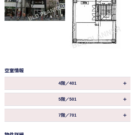
空室情報
4階／401
物件ID
031347
5階／501
坪数
27.26坪
物件ID
031348
1,799,160円
7階／701
保証金／敷金
坪数
27.26坪
（6ヶ月 ）
物件ID
031350
償却
-1 100%、-2 70%、-3 60%
2,126,280円
保証金／敷金
物件詳細