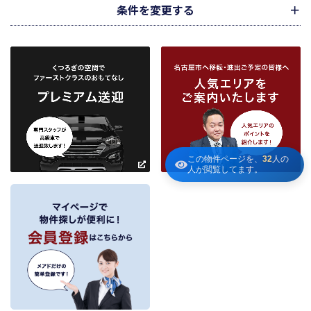
介の依頼者に提供することがあります。
条件を変更する
下記３記載の第三者に提供します。
２．当社が保有している個人情報と利用目的
当社は、当社との不動産取引に伴い賃貸物件の入居希望者様・入居者様、売買
物件の申込者様・購入者様管理もしくは媒介の委託を受けた不動産の所有者そ
の他権利者様から受領した申込書、契約書等に記載された個人情報、その他適
市区町村
路線・駅
地図
から検索
から検索
から検索
正な手段で入手した個人情報を有しています。
お客様との契約の履行、賃貸取引にあっては契約管理、売買取引にあっては契
約後の管理・アフターサービス実施のため利用します。
条件を追加
当社は、当社の他の不動産物件におけるサービスの紹介並びにお客様にとって
有用と思われる当社提携先の商品・サービス等を紹介するためのダイレクトメ
～
ールの発送等のために、お宮様の個人情報のうち住所、氏名、電話番号、メー
この物件ページを、
32
人の
人が閲覧してます。
ルアドレスの情報を利用させていただきます。このための利用は、お客様から
の申し出により取り止めます。
～
３．個人情報の第三者への提供
当社が保有する個人情報は、お客様との契約の履行、賃貸取引にあっては契約管
理、売買取引にあっては契約後の管理・アフターサービスの実施のため、業務の
内容に応じて、氏名、住所、電話番号、生年月日、不動産物件情報、成約情報
を、書面、郵便物、電話、インターネット、電子メール、広告媒体等で次の 1.～
11.記載の第三者に提供されます。なお、お客様からの申出がありましたら、提供
は停止いたします。
フリーワード検索
お客様から委託を受けた事項についての契約の相手方となる者、その見込者。
他の宅地建物取引業者。