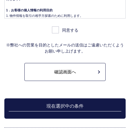
1．お客様の個人情報の利用目的
物件情報を取引の相手方探索のために利用します。
物件情報をインターネット、チラシ等広告をするために利用します。
物件情報を、取引の相手方探索のため指定流通機構の物件検索システム（レイ
同意する
ンズ）に登録する場合があります。なお契約後、指定流通機構（宅地建物取引
業法により、国土交通大臣の指定を受けた機構。）に対し、成約情報（成約情
報は、成約した物件の、物件概要、契約年月日、成約価格などの情報で、氏名
※弊社への営業を目的としたメールの送信はご遠慮いただくよう
は含みません。）を提供します。指定流通機構は、物件情報及び成約情報を指
お願い申し上げます。
定流通機構の会員たる宅地建物取引業者や公的な団体に電子データや紙媒体で
提供することなどの宅地建物取引業法に規定された指定流通機構の業務のため
に利用します。
不動産の売買契約又は賃貸契約の相手方を探索すること、及び売買、賃貸借、
仲介、管理等の契約を締結し、契約に基づく役務を提供することに利用しま
す。
管理が伴う場合には、マンション等の管理組合で締結した管理委託契約業務履
行のため利用します。
上記、1.から 5.の業務に付随する、お客様にとって有用と思われる当社及び提
携先のご案内や商品の発送、関連するアフターサービス、また、管理において
現在選択中の条件
のメンテナンス等の業務に関するお知らせ等に利用します。
宅地建物取引業法第49条に基づく帳簿及びその資料として保管します。
不動産の売買、賃貸等に関する価格査定に利用します。価格査定に用いた成約
情報は、宅地建物取引業法第34条の2第2項に規定する「意見の根拠」として仲