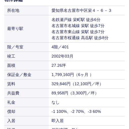
坪数
（6ヶ月 ）
27.26坪
89,958円
共益費
償却
-1 100% -2 70% -3 60% 3- 50%
（3,300円／坪）
1,799,160円
所在地
愛知県名古屋市中区栄４－６－３
保証金／敷金
（6ヶ月 ）
329,846円
89,958円
名鉄瀬戸線 栄町駅 徒歩6分
賃料
共益費
（12,100円／坪）
償却
-1 100% -2 70% -3 60% 3- 50%
（3,300円／坪）
名古屋市名城線 栄駅 徒歩7分
最寄り駅
名古屋市東山線 栄駅 徒歩7分
入居
即入居
389,818円
89,958円
賃料
共益費
名古屋市桜通線 高岳駅 徒歩8分
（14,300円／坪）
（3,300円／坪）
階／号室
4階／401
入居
相談
329,846円
賃料
（12,100円／坪）
竣工
2002年03月
入居
相談
面積
27.26坪
保証金／敷金
1,799,160円（6ヶ月 ）
賃料
329,846円（12,100円／坪）
共益費
89,958円（3,300円／坪）
礼金
なし
償却
-1 100%、-2 70%、-3 60%
入居
即入居