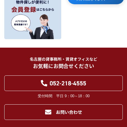
当社が保有する個人情報は、お客様との契約の履行、賃貸取引にあっては契約管
理、売買取引にあっては契約後の管理・アフターサービスの実施のため、業務の
内容に応じて、氏名、住所、電話番号、生年月日、不動産物件情報、成約情報
を、書面、郵便物、電話、インターネット、電子メール、広告媒体等で次の 1.～
11.記載の第三者に提供されます。なお、お客様からの申出がありましたら、提供
は停止いたします。
フリーワード検索
お客様から委託を受けた事項についての契約の相手方となる者、その見込者。
他の宅地建物取引業者。
インターネット広告、その他広告の掲載事業者及び団体。
指定流通機構（専属専任媒介契約、専任媒介契約が提携された場合には、宅地
建物取引業法に基づき、指定流通機構への登録及び成約情報の通知が宅地建物
名古屋の貸事務所・賃貸オフィスなど
取引業者に義務付けられます。）
お気軽にお問合せください
登記に関する司法書士、土地家屋調査士。
融資等に関する金融機関関係。
対象不動産について管理の必要がある場合における管理業者。
当社の管理が生じる場合は、管理委託契約の重要事項説明書に定める業務委託
先及び管理費引き落としの際の振込先金融機関、管理組合役員。
入居希望者様の信用照合のための信用情報機関（必要な場合）。
受付時間 平日 9：00～18：00
入居者様が賃料を滞納した場合の滞納取立者。
お客様にとって有用と思われる当社提携先。
４．個人情報の保護対策
当社の従業者に対して個人情報保護のための教育を定期的に行い、お客様の個
人情報を厳重に管理いたします。