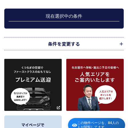
行のため利用します。
上記、1.から 5.の業務に付随する、お客様にとって有用と思われる当社及び提
携先のご案内や商品の発送、関連するアフターサービス、また、管理において
現在選択中の条件
のメンテナンス等の業務に関するお知らせ等に利用します。
宅地建物取引業法第49条に基づく帳簿及びその資料として保管します。
不動産の売買、賃貸等に関する価格査定に利用します。価格査定に用いた成約
情報は、宅地建物取引業法第34条の2第2項に規定する「意見の根拠」として仲
介の依頼者に提供することがあります。
条件を変更する
下記３記載の第三者に提供します。
２．当社が保有している個人情報と利用目的
当社は、当社との不動産取引に伴い賃貸物件の入居希望者様・入居者様、売買
物件の申込者様・購入者様管理もしくは媒介の委託を受けた不動産の所有者そ
の他権利者様から受領した申込書、契約書等に記載された個人情報、その他適
市区町村
路線・駅
地図
から検索
から検索
から検索
正な手段で入手した個人情報を有しています。
お客様との契約の履行、賃貸取引にあっては契約管理、売買取引にあっては契
約後の管理・アフターサービス実施のため利用します。
条件を追加
当社は、当社の他の不動産物件におけるサービスの紹介並びにお客様にとって
有用と思われる当社提携先の商品・サービス等を紹介するためのダイレクトメ
～
ールの発送等のために、お宮様の個人情報のうち住所、氏名、電話番号、メー
ルアドレスの情報を利用させていただきます。このための利用は、お客様から
の申し出により取り止めます。
～
この物件ページを、
84
人の
３．個人情報の第三者への提供
人が閲覧してます。