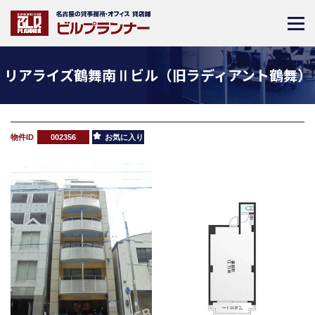
リアライズ鶴舞南Ⅱビル（旧ラディアント鶴舞）
物件ID
002356
お気に入り