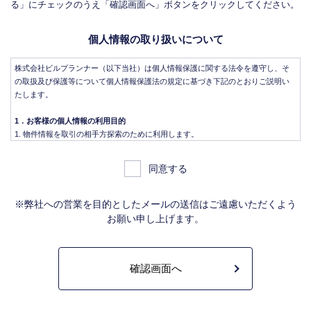
る」にチェックのうえ「確認画面へ」ボタンをクリックしてください。
個人情報の取り扱いについて
株式会社ビルプランナー（以下当社）は個人情報保護に関する法令を遵守し、そ
の取扱及び保護等について個人情報保護法の規定に基づき下記のとおりご説明い
たします。
1．お客様の個人情報の利用目的
物件情報を取引の相手方探索のために利用します。
物件情報をインターネット、チラシ等広告をするために利用します。
物件情報を、取引の相手方探索のため指定流通機構の物件検索システム（レイ
同意する
ンズ）に登録する場合があります。なお契約後、指定流通機構（宅地建物取引
業法により、国土交通大臣の指定を受けた機構。）に対し、成約情報（成約情
報は、成約した物件の、物件概要、契約年月日、成約価格などの情報で、氏名
※弊社への営業を目的としたメールの送信はご遠慮いただくよう
は含みません。）を提供します。指定流通機構は、物件情報及び成約情報を指
お願い申し上げます。
定流通機構の会員たる宅地建物取引業者や公的な団体に電子データや紙媒体で
提供することなどの宅地建物取引業法に規定された指定流通機構の業務のため
に利用します。
不動産の売買契約又は賃貸契約の相手方を探索すること、及び売買、賃貸借、
仲介、管理等の契約を締結し、契約に基づく役務を提供することに利用しま
す。
管理が伴う場合には、マンション等の管理組合で締結した管理委託契約業務履