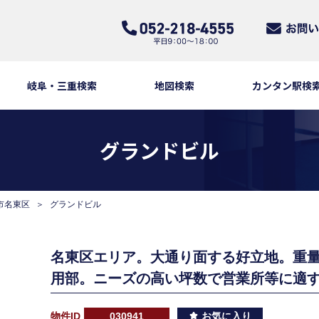
岐阜・三重検索
地図検索
カンタン駅検
グランドビル
市名東区
グランドビル
名東区エリア。大通り面する好立地。重
用部。ニーズの高い坪数で営業所等に適
物件ID
030941
お気に入り