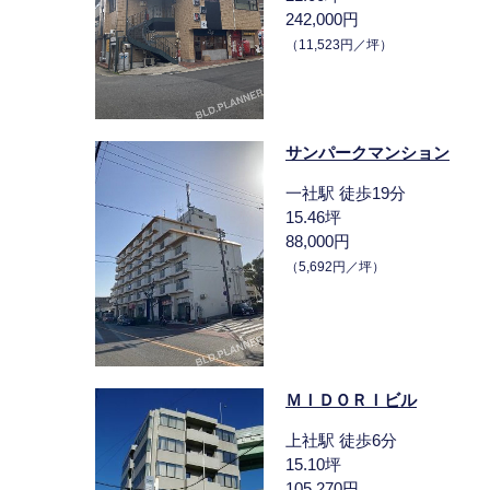
242,000円
（11,523円／坪）
サンパークマンション
一社駅 徒歩19分
15.46坪
88,000円
（5,692円／坪）
ＭＩＤＯＲＩビル
上社駅 徒歩6分
15.10坪
105,270円