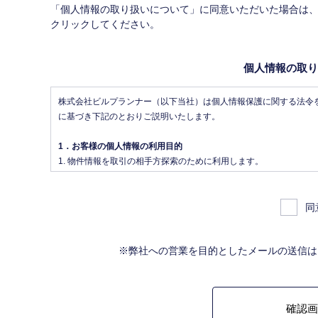
「個人情報の取り扱いについて」に同意いただいた場合は
クリックしてください。
個人情報の取り
株式会社ビルプランナー（以下当社）は個人情報保護に関する法令
に基づき下記のとおりご説明いたします。
1．お客様の個人情報の利用目的
物件情報を取引の相手方探索のために利用します。
物件情報をインターネット、チラシ等広告をするために利用しま
物件情報を、取引の相手方探索のため指定流通機構の物件検索シ
後、指定流通機構（宅地建物取引業法により、国土交通大臣の指
同
物件の、物件概要、契約年月日、成約価格などの情報で、氏名は
成約情報を指定流通機構の会員たる宅地建物取引業者や公的な団
※弊社への営業を目的としたメールの送信は
法に規定された指定流通機構の業務のために利用します。
不動産の売買契約又は賃貸契約の相手方を探索すること、及び売
務を提供することに利用します。
管理が伴う場合には、マンション等の管理組合で締結した管理委
上記、1.から 5.の業務に付随する、お客様にとって有用と思わ