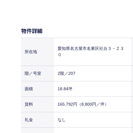
物件詳細
愛知県名古屋市名東区社台３－２３
所在地
０
階／号室
2階／207
面積
18.84坪
賃料
165,792円（8,800円／坪）
礼金
なし