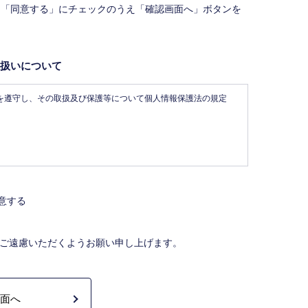
、「同意する」にチェックのうえ「確認画面へ」ボタンを
扱いについて
を遵守し、その取扱及び保護等について個人情報保護法の規定
す。
ステム（レインズ）に登録する場合があります。なお契約
定を受けた機構。）に対し、成約情報（成約情報は、成約した
意する
含みません。）を提供します。指定流通機構は、物件情報及び
体に電子データや紙媒体で提供することなどの宅地建物取引業
ご遠慮いただくようお願い申し上げます。
買、賃貸借、仲介、管理等の契約を締結し、契約に基づく役
託契約業務履行のため利用します。
れる当社及び提携先のご案内や商品の発送、関連するアフターサ