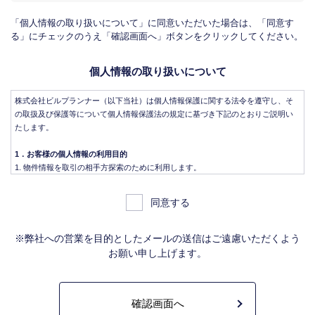
「個人情報の取り扱いについて」に同意いただいた場合は、「同意す
る」にチェックのうえ「確認画面へ」ボタンをクリックしてください。
個人情報の取り扱いについて
株式会社ビルプランナー（以下当社）は個人情報保護に関する法令を遵守し、そ
の取扱及び保護等について個人情報保護法の規定に基づき下記のとおりご説明い
たします。
1．お客様の個人情報の利用目的
物件情報を取引の相手方探索のために利用します。
物件情報をインターネット、チラシ等広告をするために利用します。
物件情報を、取引の相手方探索のため指定流通機構の物件検索システム（レイ
同意する
ンズ）に登録する場合があります。なお契約後、指定流通機構（宅地建物取引
業法により、国土交通大臣の指定を受けた機構。）に対し、成約情報（成約情
報は、成約した物件の、物件概要、契約年月日、成約価格などの情報で、氏名
※弊社への営業を目的としたメールの送信はご遠慮いただくよう
は含みません。）を提供します。指定流通機構は、物件情報及び成約情報を指
お願い申し上げます。
定流通機構の会員たる宅地建物取引業者や公的な団体に電子データや紙媒体で
提供することなどの宅地建物取引業法に規定された指定流通機構の業務のため
に利用します。
不動産の売買契約又は賃貸契約の相手方を探索すること、及び売買、賃貸借、
仲介、管理等の契約を締結し、契約に基づく役務を提供することに利用しま