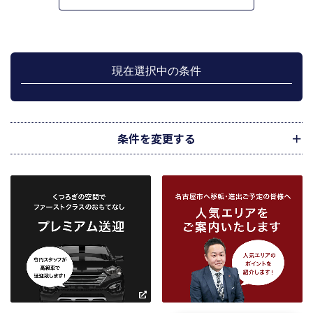
す。
管理が伴う場合には、マンション等の管理組合で締結した管理委託契約業務履
行のため利用します。
上記、1.から 5.の業務に付随する、お客様にとって有用と思われる当社及び提
携先のご案内や商品の発送、関連するアフターサービス、また、管理において
現在選択中の条件
のメンテナンス等の業務に関するお知らせ等に利用します。
宅地建物取引業法第49条に基づく帳簿及びその資料として保管します。
不動産の売買、賃貸等に関する価格査定に利用します。価格査定に用いた成約
情報は、宅地建物取引業法第34条の2第2項に規定する「意見の根拠」として仲
介の依頼者に提供することがあります。
条件を変更する
下記３記載の第三者に提供します。
２．当社が保有している個人情報と利用目的
当社は、当社との不動産取引に伴い賃貸物件の入居希望者様・入居者様、売買
物件の申込者様・購入者様管理もしくは媒介の委託を受けた不動産の所有者そ
の他権利者様から受領した申込書、契約書等に記載された個人情報、その他適
市区町村
路線・駅
地図
から検索
から検索
から検索
正な手段で入手した個人情報を有しています。
お客様との契約の履行、賃貸取引にあっては契約管理、売買取引にあっては契
約後の管理・アフターサービス実施のため利用します。
条件を追加
当社は、当社の他の不動産物件におけるサービスの紹介並びにお客様にとって
有用と思われる当社提携先の商品・サービス等を紹介するためのダイレクトメ
～
ールの発送等のために、お宮様の個人情報のうち住所、氏名、電話番号、メー
ルアドレスの情報を利用させていただきます。このための利用は、お客様から
の申し出により取り止めます。