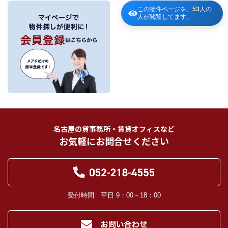
この物件ページを、
53
人の
～
３．個人情報の第三者への提供
人が閲覧してます。
当社が保有する個人情報は、お客様との契約の履行、賃貸取引にあっては契約管
理、売買取引にあっては契約後の管理・アフターサービスの実施のため、業務の
内容に応じて、氏名、住所、電話番号、生年月日、不動産物件情報、成約情報
を、書面、郵便物、電話、インターネット、電子メール、広告媒体等で次の 1.～
11.記載の第三者に提供されます。なお、お客様からの申出がありましたら、提供
は停止いたします。
フリーワード検索
お客様から委託を受けた事項についての契約の相手方となる者、その見込者。
他の宅地建物取引業者。
インターネット広告、その他広告の掲載事業者及び団体。
指定流通機構（専属専任媒介契約、専任媒介契約が提携された場合には、宅地
建物取引業法に基づき、指定流通機構への登録及び成約情報の通知が宅地建物
名古屋の貸事務所・賃貸オフィスなど
取引業者に義務付けられます。）
お気軽にお問合せください
登記に関する司法書士、土地家屋調査士。
融資等に関する金融機関関係。
対象不動産について管理の必要がある場合における管理業者。
当社の管理が生じる場合は、管理委託契約の重要事項説明書に定める業務委託
先及び管理費引き落としの際の振込先金融機関、管理組合役員。
入居希望者様の信用照合のための信用情報機関（必要な場合）。
受付時間 平日 9：00～18：00
入居者様が賃料を滞納した場合の滞納取立者。
お客様にとって有用と思われる当社提携先。
４．個人情報の保護対策