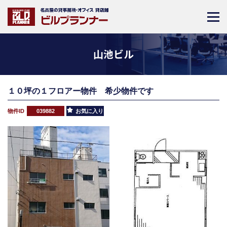
山池ビル
１０坪の１フロアー物件 希少物件です
物件ID
039882
お気に入り