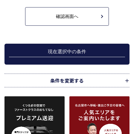
提供することなどの宅地建物取引業法に規定された指定流通機構の業務のため
に利用します。
不動産の売買契約又は賃貸契約の相手方を探索すること、及び売買、賃貸借、
仲介、管理等の契約を締結し、契約に基づく役務を提供することに利用しま
す。
管理が伴う場合には、マンション等の管理組合で締結した管理委託契約業務履
行のため利用します。
上記、1.から 5.の業務に付随する、お客様にとって有用と思われる当社及び提
携先のご案内や商品の発送、関連するアフターサービス、また、管理において
現在選択中の条件
のメンテナンス等の業務に関するお知らせ等に利用します。
宅地建物取引業法第49条に基づく帳簿及びその資料として保管します。
不動産の売買、賃貸等に関する価格査定に利用します。価格査定に用いた成約
情報は、宅地建物取引業法第34条の2第2項に規定する「意見の根拠」として仲
介の依頼者に提供することがあります。
条件を変更する
下記３記載の第三者に提供します。
２．当社が保有している個人情報と利用目的
当社は、当社との不動産取引に伴い賃貸物件の入居希望者様・入居者様、売買
物件の申込者様・購入者様管理もしくは媒介の委託を受けた不動産の所有者そ
の他権利者様から受領した申込書、契約書等に記載された個人情報、その他適
市区町村
路線・駅
地図
から検索
から検索
から検索
正な手段で入手した個人情報を有しています。
お客様との契約の履行、賃貸取引にあっては契約管理、売買取引にあっては契
約後の管理・アフターサービス実施のため利用します。
条件を追加
当社は、当社の他の不動産物件におけるサービスの紹介並びにお客様にとって