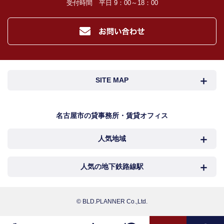
受付時間 平日 9：00～18：00
入居者様が賃料を滞納した場合の滞納取立者。
お客様にとって有用と思われる当社提携先。
４．個人情報の保護対策
当社の従業者に対して個人情報保護のための教育を定期的に行い、お客様の個
人情報を厳重に管理いたします。
当社のデータベース等に対する必要な安全管理措置を実施いたします。
５．個人情報処理の外部委託
SITE MAP
当社が保有する個人データの扱いの全部又は一部について外部委託をするとき
は、必要な契約を締結し、適切な管理・監督を行います。
６．個人情報の共同利用
名古屋市検索
名古屋市近郊検索
名古屋市の貸事務所・賃貸オフィス
お客様の個人情報を共同利用する際には、個人情報保護法に定める別途必要な
処置を講じます。
人気地域
岐阜・三重検索
地図検索
７．個人情報の開示請求及び訂正、利用の停止等の申出、及び取扱に関する苦情
お客様より、個人情報取扱に関する各種お問合せ及びご相談の窓口は下記のと
おりです。
NEWS
中村区
西区
人気の地下鉄路線駅
カンタン駅検索
各種お問合せ・相談窓口
新着物件
お電話でのご相談 TEL : 052-218-4555
中区
千種区
名古屋
国際センター
メールでのご相談
お問い合わせフォームへ
© BLD.PLANNER Co.,Ltd.
おすすめ物件
担当者：田中 里美
名東区
昭和区
丸の内
伏見
こだわり物件