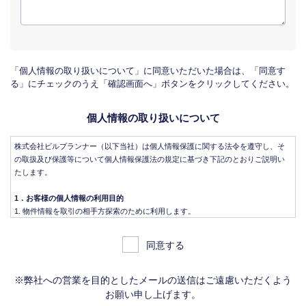
「個人情報の取り扱いについて」に同意いただいた場合は、「同意す
る」にチェックのうえ「確認画面へ」ボタンをクリックしてください。
個人情報の取り扱いについて
株式会社ビルプランナー（以下当社）は個人情報保護に関する法令を遵守し、そ
の取扱及び保護等について個人情報保護法の規定に基づき下記のとおりご説明い
たします。
1．お客様の個人情報の利用目的
物件情報を取引の相手方探索のために利用します。
物件情報をインターネット、チラシ等広告をするために利用します。
物件情報を、取引の相手方探索のため指定流通機構の物件検索システム（レイ
同意する
ンズ）に登録する場合があります。なお契約後、指定流通機構（宅地建物取引
業法により、国土交通大臣の指定を受けた機構。）に対し、成約情報（成約情
報は、成約した物件の、物件概要、契約年月日、成約価格などの情報で、氏名
※弊社への営業を目的としたメールの送信はご遠慮いただくよう
は含みません。）を提供します。指定流通機構は、物件情報及び成約情報を指
お願い申し上げます。
定流通機構の会員たる宅地建物取引業者や公的な団体に電子データや紙媒体で