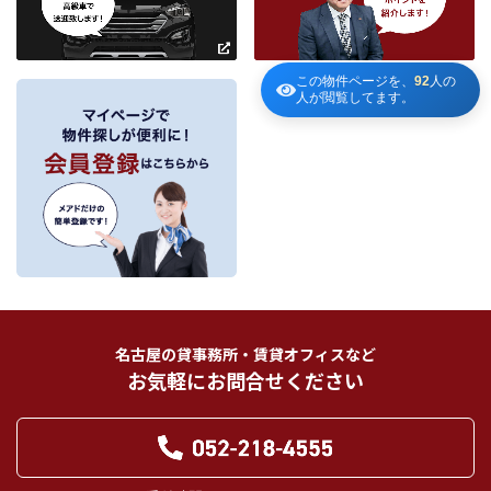
有用と思われる当社提携先の商品・サービス等を紹介するためのダイレクトメ
～
ールの発送等のために、お宮様の個人情報のうち住所、氏名、電話番号、メー
ルアドレスの情報を利用させていただきます。このための利用は、お客様から
の申し出により取り止めます。
この物件ページを、
92
人の
人が閲覧してます。
～
３．個人情報の第三者への提供
当社が保有する個人情報は、お客様との契約の履行、賃貸取引にあっては契約管
理、売買取引にあっては契約後の管理・アフターサービスの実施のため、業務の
内容に応じて、氏名、住所、電話番号、生年月日、不動産物件情報、成約情報
を、書面、郵便物、電話、インターネット、電子メール、広告媒体等で次の 1.～
11.記載の第三者に提供されます。なお、お客様からの申出がありましたら、提供
は停止いたします。
フリーワード検索
お客様から委託を受けた事項についての契約の相手方となる者、その見込者。
他の宅地建物取引業者。
インターネット広告、その他広告の掲載事業者及び団体。
指定流通機構（専属専任媒介契約、専任媒介契約が提携された場合には、宅地
建物取引業法に基づき、指定流通機構への登録及び成約情報の通知が宅地建物
名古屋の貸事務所・賃貸オフィスなど
取引業者に義務付けられます。）
お気軽にお問合せください
登記に関する司法書士、土地家屋調査士。
融資等に関する金融機関関係。
対象不動産について管理の必要がある場合における管理業者。
当社の管理が生じる場合は、管理委託契約の重要事項説明書に定める業務委託
先及び管理費引き落としの際の振込先金融機関、管理組合役員。
入居希望者様の信用照合のための信用情報機関（必要な場合）。