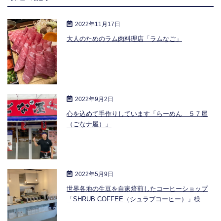
2022年11月17日
大人のためのラム肉料理店「ラムなご」
2022年9月2日
心を込めて手作りしています「らーめん ５７屋
（ごなナ屋）」
2022年5月9日
世界各地の生豆を自家焙煎したコーヒーショップ
「SHRUB COFFEE（シュラブコーヒー）」様