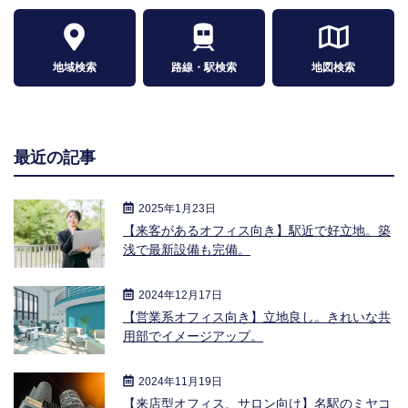
地域検索
路線・駅検索
地図検索
最近の記事
2025年1月23日
【来客があるオフィス向き】駅近で好立地。築
浅で最新設備も完備。
2024年12月17日
【営業系オフィス向き】立地良し。きれいな共
用部でイメージアップ。
2024年11月19日
【来店型オフィス、サロン向け】名駅のミヤコ