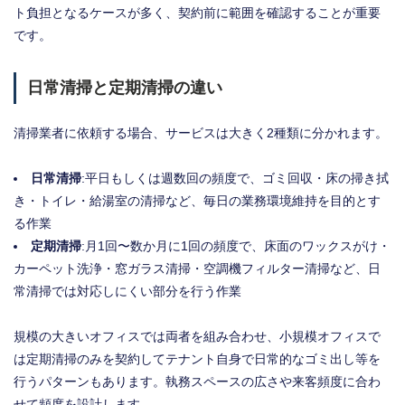
ト負担となるケースが多く、契約前に範囲を確認することが重要
です。
日常清掃と定期清掃の違い
清掃業者に依頼する場合、サービスは大きく2種類に分かれます。
日常清掃
:平日もしくは週数回の頻度で、ゴミ回収・床の掃き拭
き・トイレ・給湯室の清掃など、毎日の業務環境維持を目的とす
る作業
定期清掃
:月1回〜数か月に1回の頻度で、床面のワックスがけ・
カーペット洗浄・窓ガラス清掃・空調機フィルター清掃など、日
常清掃では対応しにくい部分を行う作業
規模の大きいオフィスでは両者を組み合わせ、小規模オフィスで
は定期清掃のみを契約してテナント自身で日常的なゴミ出し等を
行うパターンもあります。執務スペースの広さや来客頻度に合わ
せて頻度を設計します。