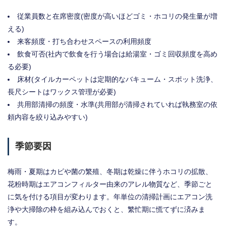
従業員数と在席密度(密度が高いほどゴミ・ホコリの発生量が増
える)
来客頻度・打ち合わせスペースの利用頻度
飲食可否(社内で飲食を行う場合は給湯室・ゴミ回収頻度を高め
る必要)
床材(タイルカーペットは定期的なバキューム・スポット洗浄、
長尺シートはワックス管理が必要)
共用部清掃の頻度・水準(共用部が清掃されていれば執務室の依
頼内容を絞り込みやすい)
季節要因
梅雨・夏期はカビや菌の繁殖、冬期は乾燥に伴うホコリの拡散、
花粉時期はエアコンフィルター由来のアレル物質など、季節ごと
に気を付ける項目が変わります。年単位の清掃計画にエアコン洗
浄や大掃除の枠を組み込んでおくと、繁忙期に慌てずに済みま
す。