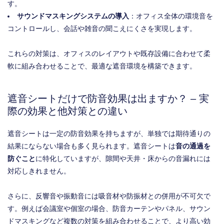
す。
サウンドマスキングシステムの導入
：オフィス全体の環境音を
コントロールし、会話や雑音の聞こえにくさを実現します。
これらの対策は、オフィスのレイアウトや既存設備に合わせて柔
軟に組み合わせることで、最適な遮音環境を構築できます。
遮音シートだけで防音効果は出ますか？ – 実
際の効果と他対策との違い
遮音シートは一定の防音効果を持ちますが、単独では期待通りの
結果にならない場合も多く見られます。遮音シートは
音の通過を
防ぐこと
に特化していますが、隙間や天井・床からの音漏れには
対応しきれません。
さらに、反響音や振動音には吸音材や防振材との併用が不可欠で
す。例えば会議室や個室の場合、防音カーテンやパネル、サウン
ドマスキングなど複数の対策を組み合わせることで、より高い効