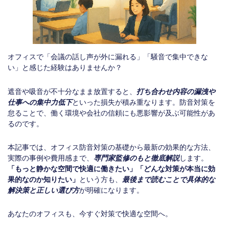
オフィスで「会議の話し声が外に漏れる」「騒音で集中できな
い」と感じた経験はありませんか？
遮音や吸音が不十分なまま放置すると、
打ち合わせ内容の漏洩や
仕事への集中力低下
といった損失が積み重なります。防音対策を
怠ることで、働く環境や会社の信頼にも悪影響が及ぶ可能性があ
るのです。
本記事では、オフィス防音対策の基礎から最新の効果的な方法、
実際の事例や費用感まで、
専門家監修のもと徹底解説
します。
「もっと静かな空間で快適に働きたい」「どんな対策が本当に効
果的なのか知りたい」
という方も、
最後まで読むことで具体的な
解決策と正しい選び方
が明確になります。
あなたのオフィスも、今すぐ対策で快適な空間へ。