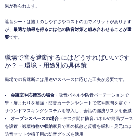
果が得られます。
遮音シートは施工のしやすさやコストの面でメリットがあります
が、
最適な効果を得るには他の防音対策と組み合わせることが重
要
です。
職場で音を遮断するにはどうすればいいです
か？ – 環境・用途別の具体策
職場での音遮断には用途やスペースに応じた工夫が必要です。
会議室や応接室の場合
・吸音パネルや防音パーテーションで
壁・扉まわりを補強・防音カーテンやシートで窓や隙間を塞ぐ・
サウンドマスキングシステムを導入し、会話の漏洩リスクを低減
オープンスペースの場合
・デスク間に防音パネルや簡易ブース
を設置・観葉植物や収納家具で音の拡散と反響を緩和・足元には
防音マットや椅子用の防音グッズを活用