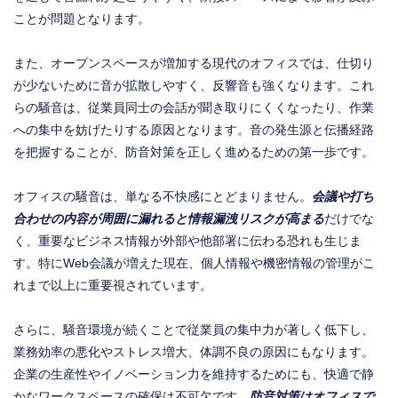
ことが問題となります。
また、オープンスペースが増加する現代のオフィスでは、仕切り
が少ないために音が拡散しやすく、反響音も強くなります。これ
らの騒音は、従業員同士の会話が聞き取りにくくなったり、作業
への集中を妨げたりする原因となります。音の発生源と伝播経路
を把握することが、防音対策を正しく進めるための第一歩です。
オフィスの騒音は、単なる不快感にとどまりません。
会議や打ち
合わせの内容が周囲に漏れると情報漏洩リスクが高まる
だけでな
く、重要なビジネス情報が外部や他部署に伝わる恐れも生じま
す。特にWeb会議が増えた現在、個人情報や機密情報の管理がこ
れまで以上に重要視されています。
さらに、騒音環境が続くことで従業員の集中力が著しく低下し、
業務効率の悪化やストレス増大、体調不良の原因にもなります。
企業の生産性やイノベーション力を維持するためにも、快適で静
かなワークスペースの確保は不可欠です。
防音対策はオフィスで