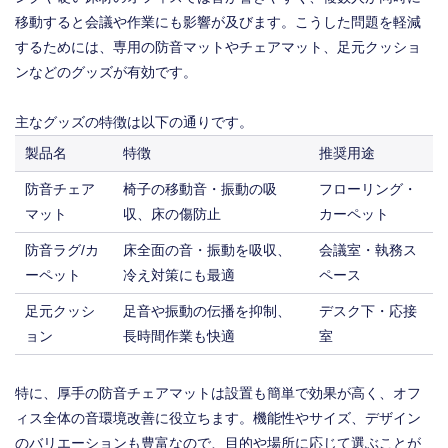
移動すると会議や作業にも影響が及びます。こうした問題を軽減
するためには、専用の防音マットやチェアマット、足元クッショ
ンなどのグッズが有効です。
主なグッズの特徴は以下の通りです。
製品名
特徴
推奨用途
防音チェア
椅子の移動音・振動の吸
フローリング・
マット
収、床の傷防止
カーペット
防音ラグ/カ
床全面の音・振動を吸収、
会議室・執務ス
ーペット
冷え対策にも最適
ペース
足元クッシ
足音や振動の伝播を抑制、
デスク下・応接
ョン
長時間作業も快適
室
特に、厚手の防音チェアマットは設置も簡単で効果が高く、オフ
ィス全体の音環境改善に役立ちます。機能性やサイズ、デザイン
のバリエーションも豊富なので、目的や場所に応じて選ぶことが