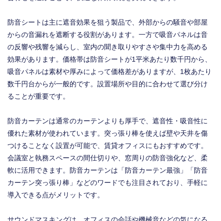
防音シートは主に遮音効果を狙う製品で、外部からの騒音や部屋
からの音漏れを遮断する役割があります。一方で吸音パネルは音
の反響や残響を減らし、室内の聞き取りやすさや集中力を高める
効果があります。価格帯は防音シートが1平米あたり数千円から、
吸音パネルは素材や厚みによって価格差がありますが、1枚あたり
数千円台からが一般的です。設置場所や目的に合わせて選び分け
ることが重要です。
防音カーテンは通常のカーテンよりも厚手で、遮音性・吸音性に
優れた素材が使われています。突っ張り棒を使えば壁や天井を傷
つけることなく設置が可能で、賃貸オフィスにもおすすめです。
会議室と執務スペースの間仕切りや、窓周りの防音強化など、柔
軟に活用できます。防音カーテンは「防音カーテン最強」「防音
カーテン突っ張り棒」などのワードでも注目されており、手軽に
導入できる点がメリットです。
サウンドマスキングは、オフィスの会話や機械音などの気になる