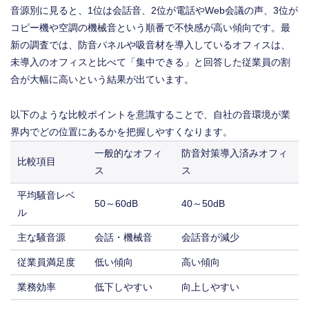
音源別に見ると、1位は会話音、2位が電話やWeb会議の声、3位が
コピー機や空調の機械音という順番で不快感が高い傾向です。最
新の調査では、防音パネルや吸音材を導入しているオフィスは、
未導入のオフィスと比べて「集中できる」と回答した従業員の割
合が大幅に高いという結果が出ています。
以下のような比較ポイントを意識することで、自社の音環境が業
界内でどの位置にあるかを把握しやすくなります。
一般的なオフィ
防音対策導入済みオフィ
比較項目
ス
ス
平均騒音レベ
50～60dB
40～50dB
ル
主な騒音源
会話・機械音
会話音が減少
従業員満足度
低い傾向
高い傾向
業務効率
低下しやすい
向上しやすい