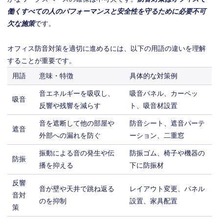
働くすべての人のパフォーマンスと安全性を守るために必要不可
欠な施策
です。
オフィス防音対策を適切に進めるには、以下の用語の違いを理解
することが重要です。
用語
意味・特徴
具体的な対策例
音エネルギーを吸収し、
吸音パネル、カーペッ
吸音
反響や残響を減らす
ト、吸音材設置
音を遮断して他の部屋や
防音シート、遮音パーテ
遮音
外部への漏れを防ぐ
ーション、二重窓
振動による音の発生や伝
防振ゴム、椅子や機器の
防振
播を抑える
下に防振材
反響
音が壁や天井で跳ね返る
レイアウト変更、パネル
音対
のを抑制
設置、家具配置
策