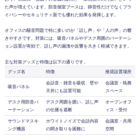
た声が増えています。防音個室ブースは、静音性だけでなくプラ
イバシーやセキュリティ面でも優れた効果を発揮します。
オフィスの騒音問題で特に多いのが「話し声」や「人の声」の響
きやすさです。対策には、吸音パネルやデスク周囲のパーテーシ
ョン設置が有効で、話し声の漏洩や反響を大きく軽減できます。
主な対策グッズと特徴は以下の通りです。
グッズ名
特徴
推奨設置場所
会話音・雑音を吸収、壁や
会議室・執務
吸音パネル
天井にも設置可能
スペース
デスク用防音パ
デスク周囲を囲い、話し声
オープンオフ
ーテーション
の伝播を遮断
ィス・受付
サウンドマスキ
ホワイトノイズで会話内容
会議室・共用
ング機器
の聞き取りを困難に
空間