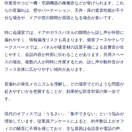
作業音やコピー機・空調機器の稼働音などが挙げられます。これ
らの音漏れは、壁やパーテーション、天井・床の遮音性能が不十
分な場合や、ドアや窓の隙間が原因となる場合が多いです。
特に会議室では、ドアやガラスパネルの隙間から話し声が外部に
漏れやすく、情報漏洩リスクも高まります。個室ブースやテレワ
ークスペースでは、パネルや吸音材の設置不備による反響音が生
じやすく、会話内容が外部に伝わることがあります。共用スペー
スの場合、複数の人が同時に作業するため、話し声や動作音がオ
フィス全体に広がりやすい傾向があります。
音漏れの発生メカニズムを理解し、どの場所でどのような問題が
起きやすいかを把握することが、効果的な防音対策の第一歩で
す。
現代のオフィスでは「うるさい」「集中できない」という悩みが
増加しています。従業員アンケートによると、約半数以上がオフ
ィスの騒音に不満を感じており、主な原因は会話音や電話の声、