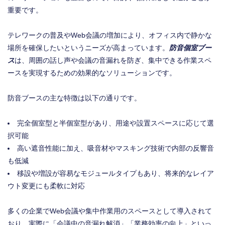
重要です。
テレワークの普及やWeb会議の増加により、オフィス内で静かな
場所を確保したいというニーズが高まっています。
防音個室ブー
ス
は、周囲の話し声や会議の音漏れを防ぎ、集中できる作業スペ
ースを実現するための効果的なソリューションです。
防音ブースの主な特徴は以下の通りです。
完全個室型と半個室型があり、用途や設置スペースに応じて選
択可能
高い遮音性能に加え、吸音材やマスキング技術で内部の反響音
も低減
移設や増設が容易なモジュールタイプもあり、将来的なレイア
ウト変更にも柔軟に対応
多くの企業でWeb会議や集中作業用のスペースとして導入されて
おり、実際に「会議中の音漏れ解消」「業務効率の向上」といっ