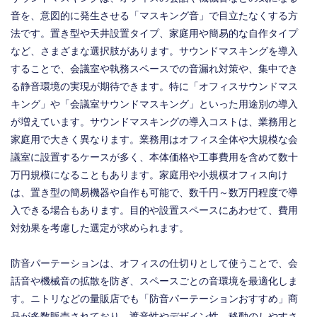
音を、意図的に発生させる「マスキング音」で目立たなくする方
法です。置き型や天井設置タイプ、家庭用や簡易的な自作タイプ
など、さまざまな選択肢があります。サウンドマスキングを導入
することで、会議室や執務スペースでの音漏れ対策や、集中でき
る静音環境の実現が期待できます。特に「オフィスサウンドマス
キング」や「会議室サウンドマスキング」といった用途別の導入
が増えています。サウンドマスキングの導入コストは、業務用と
家庭用で大きく異なります。業務用はオフィス全体や大規模な会
議室に設置するケースが多く、本体価格や工事費用を含めて数十
万円規模になることもあります。家庭用や小規模オフィス向け
は、置き型の簡易機器や自作も可能で、数千円～数万円程度で導
入できる場合もあります。目的や設置スペースにあわせて、費用
対効果を考慮した選定が求められます。
防音パーテーションは、オフィスの仕切りとして使うことで、会
話音や機械音の拡散を防ぎ、スペースごとの音環境を最適化しま
す。ニトリなどの量販店でも「防音パーテーションおすすめ」商
品が多数販売されており、遮音性やデザイン性、移動のしやすさ