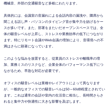
機械音、外部の交通騒音など多岐にわたります。
具体的には、会議室の音漏れによる会話内容の漏洩や、隣席から
聞こえる話し声・パソコンのタイピング音が集中力を妨げるケー
スが多いです。また、部署をまたいだオープンスペースでは、全
体の騒音レベルが上昇し、ストレスや業務効率の低下につながり
ます。特にリモート会議やWeb会議の増加により、音環境への不
満はさらに顕著になっています。
このような悩みを放置すると、従業員のストレスや離職率の増
加、業務ミスのリスクなど、企業全体のパフォーマンス低下につ
ながるため、早急な対応が必要です。
オフィスの騒音レベルは業種やレイアウトによって異なります
が、一般的なオフィスでの騒音レベルは50～60dB程度とされてい
ます。これは通常の会話や室内の生活音に相当し、長時間さらさ
れると集中力や快適性に大きな影響を及ぼします。