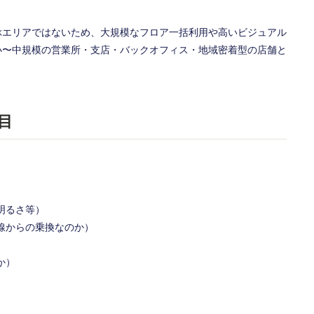
ぶエリアではないため、大規模なフロア一括利用や高いビジュアル
小〜中規模の営業所・支店・バックオフィス・地域密着型の店舗と
目
明るさ等）
線からの乗換なのか）
か）