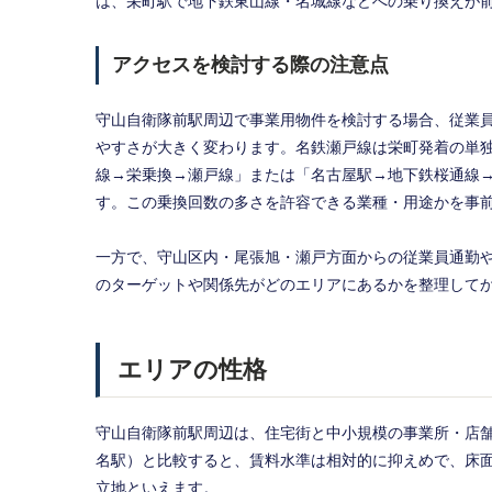
は、栄町駅で地下鉄東山線・名城線などへの乗り換えが
アクセスを検討する際の注意点
守山自衛隊前駅周辺で事業用物件を検討する場合、従業
やすさが大きく変わります。名鉄瀬戸線は栄町発着の単
線→栄乗換→瀬戸線」または「名古屋駅→地下鉄桜通線
す。この乗換回数の多さを許容できる業種・用途かを事
一方で、守山区内・尾張旭・瀬戸方面からの従業員通勤
のターゲットや関係先がどのエリアにあるかを整理して
エリアの性格
守山自衛隊前駅周辺は、住宅街と中小規模の事業所・店
名駅）と比較すると、賃料水準は相対的に抑えめで、床
立地といえます。