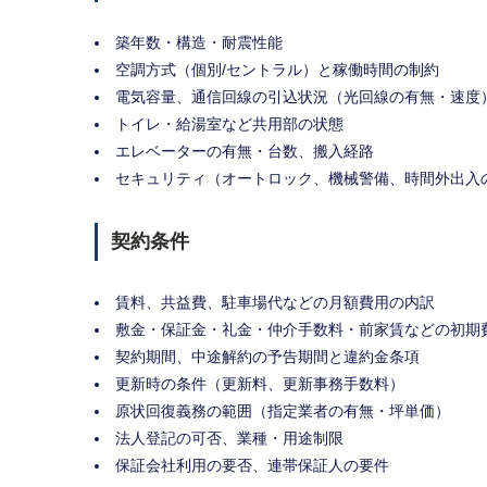
築年数・構造・耐震性能
空調方式（個別/セントラル）と稼働時間の制約
電気容量、通信回線の引込状況（光回線の有無・速度
トイレ・給湯室など共用部の状態
エレベーターの有無・台数、搬入経路
セキュリティ（オートロック、機械警備、時間外出入
契約条件
賃料、共益費、駐車場代などの月額費用の内訳
敷金・保証金・礼金・仲介手数料・前家賃などの初期
契約期間、中途解約の予告期間と違約金条項
更新時の条件（更新料、更新事務手数料）
原状回復義務の範囲（指定業者の有無・坪単価）
法人登記の可否、業種・用途制限
保証会社利用の要否、連帯保証人の要件