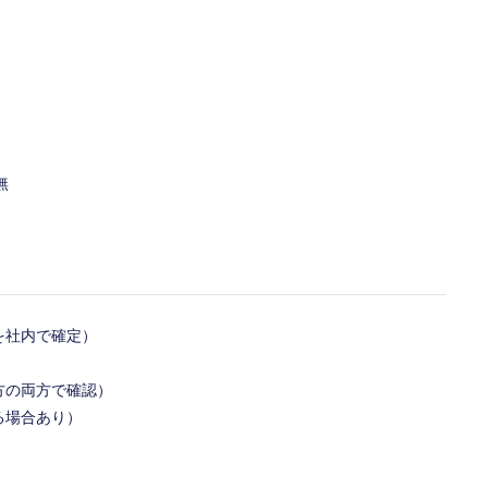
無
を社内で確定）
方の両方で確認）
る場合あり）