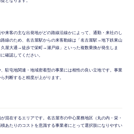
前提となります。
員や来客の主な出発地がどの路線沿線かによって、通勤・来社のし
独路線のため、名古屋駅からの来客動線は「名古屋駅→地下鉄東山
→久屋大通→徒歩で栄町→瀬戸線」といった複数乗換が発生しま
前に確認してください。
や、駐屯地関連・地域密着型の事業には相性の良い立地です。事業
から判断すると精度が上がります。
舗が混在するエリアです。名古屋市の中心業務地区（丸の内・栄・
面積あたりのコストを意識する事業者にとって選択肢になりやすい