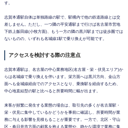
す。
志賀本通駅自体は単独路線の駅で、駅構内で他の鉄道路線とは交
差しません。ただし、一つ隣の平安通駅まで行けば名古屋市営地
下鉄上飯田線(小牧方面)、もう一方の隣の黒川駅までは徒歩圏では
ないものの、いずれも名城線1駅で乗り換えが可能です。
アクセスを検討する際の注意点
志賀本通駅は、名古屋の中心業務地区(名古屋・栄・伏見エリア)か
らは名城線で乗り換えを伴います。栄方面へは黒川方向、金山方
面へも金城線経由でのアクセスとなり、乗換駅を経由するため、
中心地直結型の駅と比べると所要時間に幅が出ます。
来客が頻繁に発生する業態の場合は、取引先の多くが名古屋駅・
栄・伏見に集中しているかどうかを事前に確認し、所要時間が業
務に与える影響を見積もることが重要です。一方で、北区・守山
区・春日井市方面の顧客を抱える業態や、静かな環境で業務に集