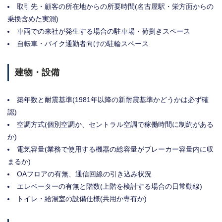
取引先・顧客の所在地からの所要時間(名古屋駅・栄方面からの
乗換含めた実測)
車両での来社が発生する場合の駐車場・荷捌きスペース
自転車・バイク通勤者向けの駐輪スペース
建物・設備
築年数と耐震基準(1981年以降の新耐震基準かどうかは必ず確
認)
空調方式(個別空調か、セントラル空調で稼働時間に制約がある
か)
電気容量(業務で使用する機器の総容量がブレーカー容量内に収
まるか)
OAフロアの有無、通信回線の引き込み状況
エレベーターの有無と階数(上階を検討する場合の日常動線)
トイレ・給湯室の設備仕様(共用か専有か)