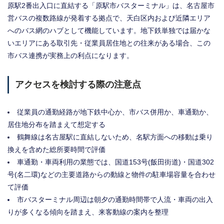
原駅2番出入口に直結する「原駅市バスターミナル」は、名古屋市
営バスの複数路線が発着する拠点で、天白区内および近隣エリア
へのバス網のハブとして機能しています。地下鉄単独では届かな
いエリアにある取引先・従業員居住地との往来がある場合、この
市バス連携が実務上の利点になります。
アクセスを検討する際の注意点
従業員の通勤経路が地下鉄中心か、市バス併用か、車通勤か、
居住地分布を踏まえて想定する
鶴舞線は名古屋駅に直結しないため、名駅方面への移動は乗り
換えを含めた総所要時間で評価
車通勤・車両利用の業態では、国道153号(飯田街道)・国道302
号(名二環)などの主要道路からの動線と物件の駐車場容量を合わせ
て評価
市バスターミナル周辺は朝夕の通勤時間帯で人流・車両の出入
りが多くなる傾向を踏まえ、来客動線の案内を整理