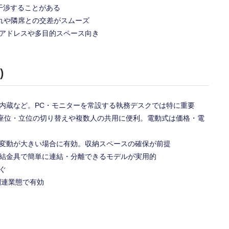
干渉することがある
れや隣席との交差がスムーズ
ーアドレスや多目的スペース向き
)
内蔵など。PC・モニターを常設する執務デスクでは特に重要
、座位・立位の切り替えや複数人の共用に便利。電動式は価格・電
の変動が大きい場合に有効。収納スペースの確保が前提
連結金具で簡単に連結・分離できるモデルが実用的
ぐ
関連業態で有効