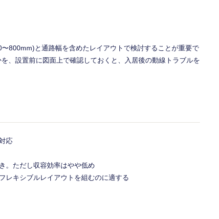
0〜800mm)と通路幅を含めたレイアウトで検討することが重要で
かを、設置前に図面上で確認しておくと、入居後の動線トラブルを
対応
向き。ただし収容効率はやや低め
のフレキシブルレイアウトを組むのに適する