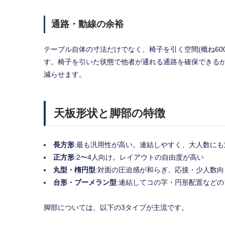
通路・動線の余裕
テーブル自体の寸法だけでなく、椅子を引く空間(概ね60
す。椅子を引いた状態で他者が通れる通路を確保できる
減らせます。
天板形状と脚部の特徴
長方形
:最も汎用性が高い。連結しやすく、大人数にも
正方形
:2〜4人向け。レイアウトの自由度が高い
丸型・楕円型
:対面の圧迫感が和らぎ、応接・少人数
台形・ブーメラン型
:連結してコの字・円形配置など
脚部については、以下の3タイプが主流です。