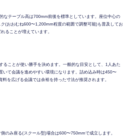
、一般的なテーブル高は700mm前後を標準としています。座位中心の
おおむね600〜1,200mm程度の範囲で調整可能)も普及してお
ばれることが増えています。
することが使い勝手を決めます。一般的な目安として、1人あた
を置いて会議を進めやすい環境になります。詰め込み時は450〜
や資料を広げる会議では余裕を持った寸法が推奨されます。
片側のみ座る(スクール型)場合は600〜750mmで成立します。