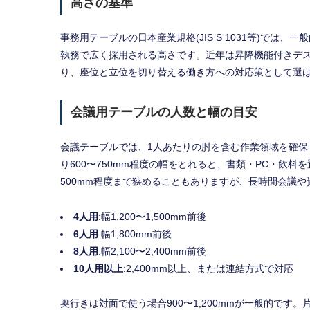
高さの基準
事務用テーブルの日本産業規格(JIS S 1031等)では
執務で広く採用される高さです。近年は昇降機能付きデスク(
り、座位と立位を切り替える働き方への対応策として選
会議用テーブルの人数と幅の目安
会議テーブルでは、1人あたりの肘を含む作業領域を確保
り600〜750mm程度の幅をとれると、書類・PC・飲料
500mm程度まで狭めることもありますが、長時間会議
4人用
:幅1,200〜1,500mm前後
6人用
:幅1,800mm前後
8人用
:幅2,100〜2,400mm前後
10人用以上
:2,400mm以上、または連結方式で対応
奥行きは対面で使う場合900〜1,200mmが一般的です。