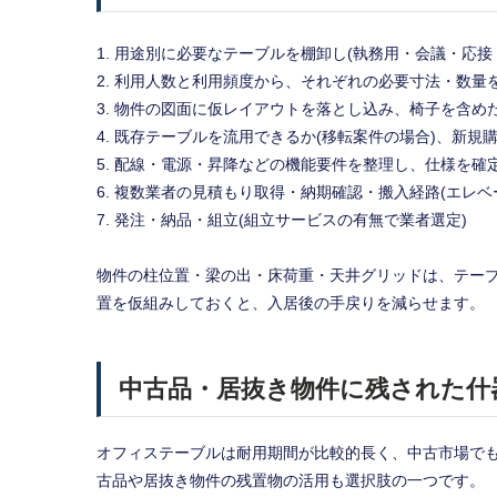
用途別に必要なテーブルを棚卸し(執務用・会議・応接
利用人数と利用頻度から、それぞれの必要寸法・数量
物件の図面に仮レイアウトを落とし込み、椅子を含め
既存テーブルを流用できるか(移転案件の場合)、新規
配線・電源・昇降などの機能要件を整理し、仕様を確
複数業者の見積もり取得・納期確認・搬入経路(エレベ
発注・納品・組立(組立サービスの有無で業者選定)
物件の柱位置・梁の出・床荷重・天井グリッドは、テー
置を仮組みしておくと、入居後の手戻りを減らせます。
中古品・居抜き物件に残された什
オフィステーブルは耐用期間が比較的長く、中古市場で
古品や居抜き物件の残置物の活用も選択肢の一つです。