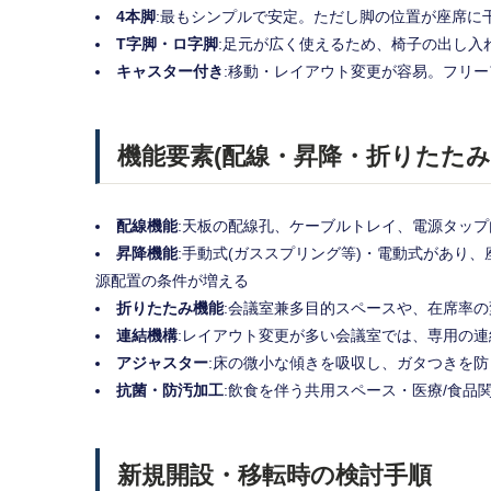
4本脚
:最もシンプルで安定。ただし脚の位置が座席に
T字脚・ロ字脚
:足元が広く使えるため、椅子の出し入
キャスター付き
:移動・レイアウト変更が容易。フリ
機能要素(配線・昇降・折りたたみ
配線機能
:天板の配線孔、ケーブルトレイ、電源タップ
昇降機能
:手動式(ガススプリング等)・電動式があり
源配置の条件が増える
折りたたみ機能
:会議室兼多目的スペースや、在席率
連結機構
:レイアウト変更が多い会議室では、専用の
アジャスター
:床の微小な傾きを吸収し、ガタつきを防
抗菌・防汚加工
:飲食を伴う共用スペース・医療/食品
新規開設・移転時の検討手順