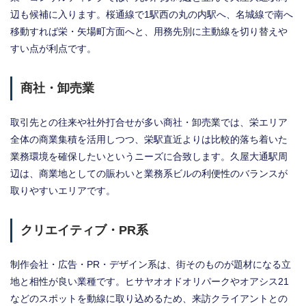
辺も候補に入ります。桜通線で1駅西の丸の内駅へ、名城線で南へ
移動すれば栄・矢場町方面へと、用務先別に主動線を切り替えや
すい点が利点です。
商社・卸売業
取引先との往来や社外打合せが多い商社・卸売業では、栄エリア
全体の商業集積を活用しつつ、栄駅直近よりは比較的落ち着いた
業務環境を確保したいというニーズに合致します。久屋大通駅周
辺は、商業地としての賑わいと業務系ビルの利便性のバランスが
取りやすいエリアです。
クリエイティブ・PR系
制作会社・広告・PR・デザイン系は、街そのものが題材になる立
地と相性が良い業種です。ヒサヤオオドオリパークやオアシス21
などのスポットを動線に取り込めるため、来訪クライアントとの