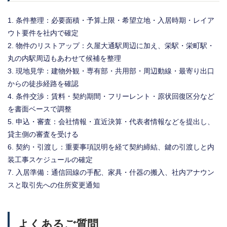
条件整理：必要面積・予算上限・希望立地・入居時期・レイア
ウト要件を社内で確定
物件のリストアップ：久屋大通駅周辺に加え、栄駅・栄町駅・
丸の内駅周辺もあわせて候補を整理
現地見学：建物外観・専有部・共用部・周辺動線・最寄り出口
からの徒歩経路を確認
条件交渉：賃料・契約期間・フリーレント・原状回復区分など
を書面ベースで調整
申込・審査：会社情報・直近決算・代表者情報などを提出し、
貸主側の審査を受ける
契約・引渡し：重要事項説明を経て契約締結、鍵の引渡しと内
装工事スケジュールの確定
入居準備：通信回線の手配、家具・什器の搬入、社内アナウン
スと取引先への住所変更通知
よくあるご質問