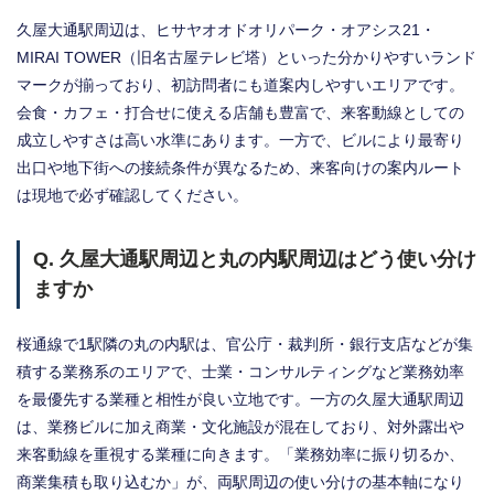
久屋大通駅周辺は、ヒサヤオオドオリパーク・オアシス21・
MIRAI TOWER（旧名古屋テレビ塔）といった分かりやすいランド
マークが揃っており、初訪問者にも道案内しやすいエリアです。
会食・カフェ・打合せに使える店舗も豊富で、来客動線としての
成立しやすさは高い水準にあります。一方で、ビルにより最寄り
出口や地下街への接続条件が異なるため、来客向けの案内ルート
は現地で必ず確認してください。
Q. 久屋大通駅周辺と丸の内駅周辺はどう使い分け
ますか
桜通線で1駅隣の丸の内駅は、官公庁・裁判所・銀行支店などが集
積する業務系のエリアで、士業・コンサルティングなど業務効率
を最優先する業種と相性が良い立地です。一方の久屋大通駅周辺
は、業務ビルに加え商業・文化施設が混在しており、対外露出や
来客動線を重視する業種に向きます。「業務効率に振り切るか、
商業集積も取り込むか」が、両駅周辺の使い分けの基本軸になり