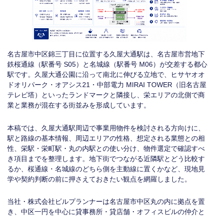
名古屋市中区錦三丁目に位置する久屋大通駅は、名古屋市営地下
鉄桜通線（駅番号 S05）と名城線（駅番号 M06）が交差する都心
駅です。久屋大通公園に沿って南北に伸びる立地で、ヒサヤオオ
ドオリパーク・オアシス21・中部電力 MIRAI TOWER（旧名古屋
テレビ塔）といったランドマークと隣接し、栄エリアの北側で商
業と業務が混在する街並みを形成しています。
本稿では、久屋大通駅周辺で事業用物件を検討される方向けに、
駅と路線の基本情報、周辺エリアの性格、想定される業態との相
性、栄駅・栄町駅・丸の内駅との使い分け、物件選定で確認すべ
き項目までを整理します。地下街でつながる近隣駅とどう比較す
るか、桜通線・名城線のどちら側を主動線に置くかなど、現地見
学や契約判断の前に押さえておきたい観点を網羅しました。
当社・株式会社ビルプランナーは名古屋市中区丸の内に拠点を置
き、中区一円を中心に貸事務所・貸店舗・オフィスビルの仲介と