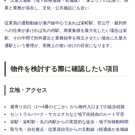
久屋大通駅（地下鉄桜通線・名城線）：栄エリアの北側で、商
業と業務が混在し、文化・公共施設にも近い
従業員の通勤動線が瀬戸線中心であれば栄町駅、官公庁・裁判所
への往来が多ければ丸の内駅、商業集積を最大化したい場合は栄
駅、その中間で対外露出と業務効率を両立させたい場合に久屋大
通駅という整理が、実務上の使い分けの目安になります。
物件を検討する際に確認したい項目
立地・アクセス
最寄り出口（1〜4番のどこか）から物件入口までの徒歩経路
セントラルパーク・サカエチカなど地下街経由のルート可否
栄駅・栄町駅・丸の内駅からの実質的な徒歩・地下街移動時間
取引先・自社拠点・従業員自宅からの主動線（桜通線か名城線