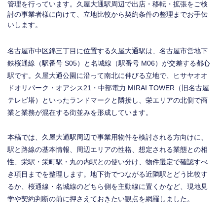
管理を行っています。久屋大通駅周辺で出店・移転・拡張をご検
討の事業者様に向けて、立地比較から契約条件の整理までお手伝
いします。
名古屋市中区錦三丁目に位置する久屋大通駅は、名古屋市営地下
鉄桜通線（駅番号 S05）と名城線（駅番号 M06）が交差する都心
駅です。久屋大通公園に沿って南北に伸びる立地で、ヒサヤオオ
ドオリパーク・オアシス21・中部電力 MIRAI TOWER（旧名古屋
テレビ塔）といったランドマークと隣接し、栄エリアの北側で商
業と業務が混在する街並みを形成しています。
本稿では、久屋大通駅周辺で事業用物件を検討される方向けに、
駅と路線の基本情報、周辺エリアの性格、想定される業態との相
性、栄駅・栄町駅・丸の内駅との使い分け、物件選定で確認すべ
き項目までを整理します。地下街でつながる近隣駅とどう比較す
るか、桜通線・名城線のどちら側を主動線に置くかなど、現地見
学や契約判断の前に押さえておきたい観点を網羅しました。