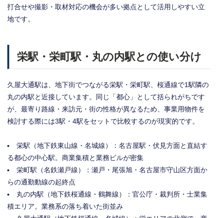
打合せや撮影・取材対応の機会が多い拠点として活用しやすい立
地です。
栄駅・栄町駅・丸の内駅との使い分け
久屋大通駅は、地下街でつながる栄駅・栄町駅、桜通線で1駅隣の
丸の内駅と近接しています。同じ「都心」として括られがちです
が、最寄り路線・来訪元・街の性格が異なるため、事業用物件を
検討する際には3駅・4駅をセットで比較するのが現実的です。
栄駅（地下鉄東山線・名城線）：名古屋駅・伏見方面と直結す
る都心の中心駅。商業集積と業務ビルが密集
栄町駅（名鉄瀬戸線）：瀬戸・尾張旭・名古屋市守山区方面か
らの通勤動線の起終点
丸の内駅（地下鉄桜通線・鶴舞線）：官公庁・裁判所・士業集
積エリア。業務系の落ち着いた街並み