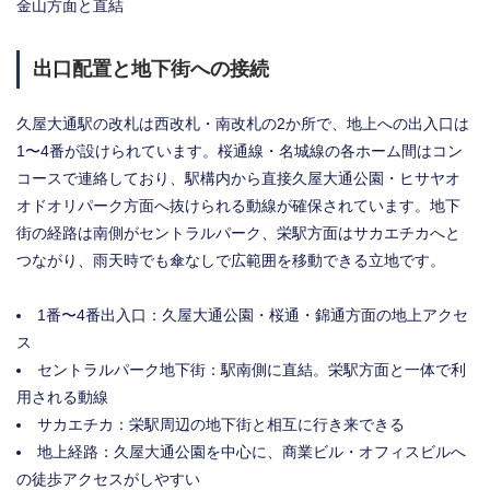
金山方面と直結
出口配置と地下街への接続
久屋大通駅の改札は西改札・南改札の2か所で、地上への出入口は
1〜4番が設けられています。桜通線・名城線の各ホーム間はコン
コースで連絡しており、駅構内から直接久屋大通公園・ヒサヤオ
オドオリパーク方面へ抜けられる動線が確保されています。地下
街の経路は南側がセントラルパーク、栄駅方面はサカエチカへと
つながり、雨天時でも傘なしで広範囲を移動できる立地です。
1番〜4番出入口：久屋大通公園・桜通・錦通方面の地上アクセ
ス
セントラルパーク地下街：駅南側に直結。栄駅方面と一体で利
用される動線
サカエチカ：栄駅周辺の地下街と相互に行き来できる
地上経路：久屋大通公園を中心に、商業ビル・オフィスビルへ
の徒歩アクセスがしやすい