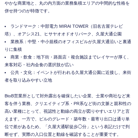
やかな商業地と、丸の内方面の業務集積エリアの中間的な性格を
併せ持つのが特徴です。
ランドマーク：中部電力 MIRAI TOWER（旧名古屋テレビ
塔）、オアシス21、ヒサヤオオドオリパーク、久屋大通公園
業務系：中堅・中小規模のオフィスビルが久屋大通沿いと裏通
りに集積
商業・飲食：地下街・路面店・複合施設までレイヤーが厚く、
来客対応・社内会食の選択肢が広い
公共・文化：イベントが行われる久屋大通公園に近接し、来街
者を取り込みやすい立地
BtoB営業所として対外露出を確保したい企業、士業や商社など来
客を伴う業務、クリエイティブ系・PR系など街の文脈と親和性の
高い業種にとって、視認性と動線の両立が図りやすいエリアと言
えます。一方で、ビルのグレード・築年数・最寄り出口は通り単
位で差があるため、「久屋大通駅徒歩◯分」という表記だけで判
断せず、実際の入口位置と動線を確認することが重要です。