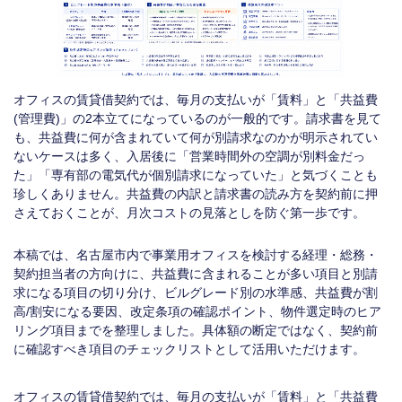
オフィスの賃貸借契約では、毎月の支払いが「賃料」と「共益費
(管理費)」の2本立てになっているのが一般的です。請求書を見て
も、共益費に何が含まれていて何が別請求なのかが明示されてい
ないケースは多く、入居後に「営業時間外の空調が別料金だっ
た」「専有部の電気代が個別請求になっていた」と気づくことも
珍しくありません。共益費の内訳と請求書の読み方を契約前に押
さえておくことが、月次コストの見落としを防ぐ第一歩です。
本稿では、名古屋市内で事業用オフィスを検討する経理・総務・
契約担当者の方向けに、共益費に含まれることが多い項目と別請
求になる項目の切り分け、ビルグレード別の水準感、共益費が割
高/割安になる要因、改定条項の確認ポイント、物件選定時のヒア
リング項目までを整理しました。具体額の断定ではなく、契約前
に確認すべき項目のチェックリストとして活用いただけます。
オフィスの賃貸借契約では、毎月の支払いが「賃料」と「共益費