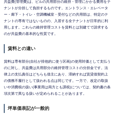
共益費(管理費)は、ビルの共用部分の維持・管理にかかる費用をテ
ナントが分担して負担するものです。エントランス・エレベータ
ー・廊下・トイレ・空調機械室・受付などの共用部は、特定のテ
ナントの専有ではないものの、入居する全テナントが日常的に利
用します。これらの維持管理コストを賃料とは別建てで請求する
のが共益費の基本的な性質です。
賃料との違い
賃料は専有部分(自社が排他的に使う区画)の使用対価として支払う
のに対し、共益費は共用部分の維持管理コストの分担金です。法
律上の支払責任はどちらも借主にあり、滞納すれば賃貸借契約上
の債務不履行として扱われる点は同じです。一方で、改定の取扱
いや消費税の扱い(事業用は両方とも課税)については、契約書の条
項次第で異なる扱いが定められることがあります。
坪単価表記が一般的