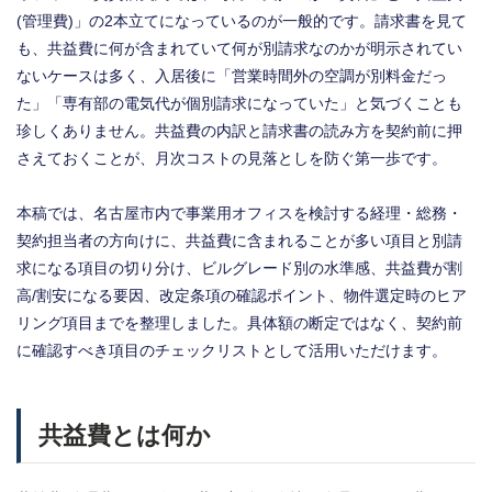
(管理費)」の2本立てになっているのが一般的です。請求書を見て
も、共益費に何が含まれていて何が別請求なのかが明示されてい
ないケースは多く、入居後に「営業時間外の空調が別料金だっ
た」「専有部の電気代が個別請求になっていた」と気づくことも
珍しくありません。共益費の内訳と請求書の読み方を契約前に押
さえておくことが、月次コストの見落としを防ぐ第一歩です。
本稿では、名古屋市内で事業用オフィスを検討する経理・総務・
契約担当者の方向けに、共益費に含まれることが多い項目と別請
求になる項目の切り分け、ビルグレード別の水準感、共益費が割
高/割安になる要因、改定条項の確認ポイント、物件選定時のヒア
リング項目までを整理しました。具体額の断定ではなく、契約前
に確認すべき項目のチェックリストとして活用いただけます。
共益費とは何か