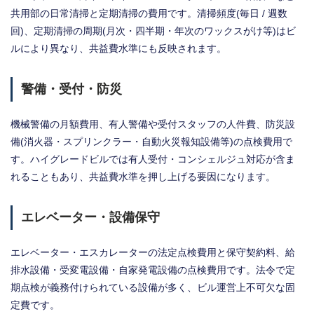
共用部の日常清掃と定期清掃の費用です。清掃頻度(毎日 / 週数
回)、定期清掃の周期(月次・四半期・年次のワックスがけ等)はビ
ルにより異なり、共益費水準にも反映されます。
警備・受付・防災
機械警備の月額費用、有人警備や受付スタッフの人件費、防災設
備(消火器・スプリンクラー・自動火災報知設備等)の点検費用で
す。ハイグレードビルでは有人受付・コンシェルジュ対応が含ま
れることもあり、共益費水準を押し上げる要因になります。
エレベーター・設備保守
エレベーター・エスカレーターの法定点検費用と保守契約料、給
排水設備・受変電設備・自家発電設備の点検費用です。法令で定
期点検が義務付けられている設備が多く、ビル運営上不可欠な固
定費です。