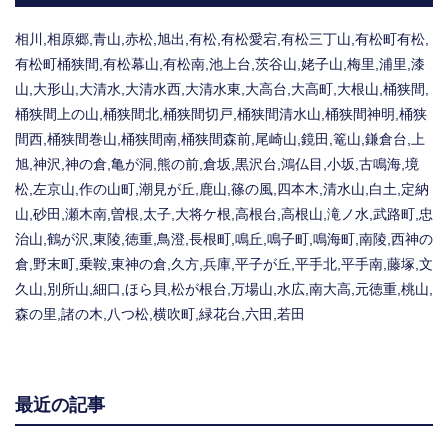
相川,相原郷,青山,赤松,旭出,有松,有松愛宕,有松三丁山,有松町有松,
有松町桶狭間,有松幕山,有松南,池上台,茨谷山,姥子山,梅里,浦里,漆
山,大形山,大清水,大清水西,大清水東,大高台,大高町,大根山,桶狭間,
桶狭間上の山,桶狭間北,桶狭間切戸,桶狭間清水山,桶狭間神明,桶狭
間西,桶狭間巻山,桶狭間南,桶狭間森前,尾崎山,鏡田,篭山,鎌倉台,上
旭,神沢,神の倉,亀が洞,熊の前,倉坂,黒沢台,鴻仏目,小坂,古鳴海,境
松,左京山,作の山町,潮見が丘,鹿山,篠の風,四本木,清水山,白土,定納
山,砂田,瀬木南,曽根,太子,大将ケ根,高根台,高根山,滝ノ水,武路町,忠
治山,鶴が沢,東陵,徳重,鳥澄,長根町,鳴丘,鳴子町,鳴海町,南陵,西神の
倉,野末町,乗鞍,東神の倉,久方,兵庫,平子が丘,平手北,平手南,藤塚,文
久山,別所山,細口,ほら貝,松が根台,万場山,水広,南大高,元徳重,桃山,
森の里,諸の木,八つ松,横吹町,緑花台,六田,若田
最近の記事