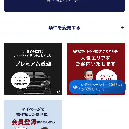
のメンテナンス等の業務に関するお知らせ等に利用します。
宅地建物取引業法第49条に基づく帳簿及びその資料として保管します。
不動産の売買、賃貸等に関する価格査定に利用します。価格査定に用いた成約
情報は、宅地建物取引業法第34条の2第2項に規定する「意見の根拠」として仲
介の依頼者に提供することがあります。
条件を変更する
下記３記載の第三者に提供します。
２．当社が保有している個人情報と利用目的
当社は、当社との不動産取引に伴い賃貸物件の入居希望者様・入居者様、売買
物件の申込者様・購入者様管理もしくは媒介の委託を受けた不動産の所有者そ
の他権利者様から受領した申込書、契約書等に記載された個人情報、その他適
市区町村
路線・駅
地図
から検索
から検索
から検索
正な手段で入手した個人情報を有しています。
お客様との契約の履行、賃貸取引にあっては契約管理、売買取引にあっては契
約後の管理・アフターサービス実施のため利用します。
条件を追加
当社は、当社の他の不動産物件におけるサービスの紹介並びにお客様にとって
有用と思われる当社提携先の商品・サービス等を紹介するためのダイレクトメ
この物件ページを、
104
人の
～
ールの発送等のために、お宮様の個人情報のうち住所、氏名、電話番号、メー
人が閲覧してます。
ルアドレスの情報を利用させていただきます。このための利用は、お客様から
の申し出により取り止めます。
～
３．個人情報の第三者への提供
当社が保有する個人情報は、お客様との契約の履行、賃貸取引にあっては契約管
理、売買取引にあっては契約後の管理・アフターサービスの実施のため、業務の
内容に応じて、氏名、住所、電話番号、生年月日、不動産物件情報、成約情報