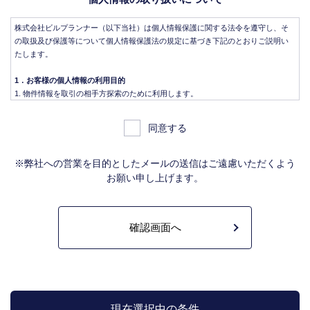
株式会社ビルプランナー（以下当社）は個人情報保護に関する法令を遵守し、そ
の取扱及び保護等について個人情報保護法の規定に基づき下記のとおりご説明い
たします。
1．お客様の個人情報の利用目的
物件情報を取引の相手方探索のために利用します。
物件情報をインターネット、チラシ等広告をするために利用します。
物件情報を、取引の相手方探索のため指定流通機構の物件検索システム（レイ
同意する
ンズ）に登録する場合があります。なお契約後、指定流通機構（宅地建物取引
業法により、国土交通大臣の指定を受けた機構。）に対し、成約情報（成約情
報は、成約した物件の、物件概要、契約年月日、成約価格などの情報で、氏名
※弊社への営業を目的としたメールの送信はご遠慮いただくよう
は含みません。）を提供します。指定流通機構は、物件情報及び成約情報を指
お願い申し上げます。
定流通機構の会員たる宅地建物取引業者や公的な団体に電子データや紙媒体で
提供することなどの宅地建物取引業法に規定された指定流通機構の業務のため
に利用します。
不動産の売買契約又は賃貸契約の相手方を探索すること、及び売買、賃貸借、
仲介、管理等の契約を締結し、契約に基づく役務を提供することに利用しま
す。
管理が伴う場合には、マンション等の管理組合で締結した管理委託契約業務履
行のため利用します。
上記、1.から 5.の業務に付随する、お客様にとって有用と思われる当社及び提
携先のご案内や商品の発送、関連するアフターサービス、また、管理において
現在選択中の条件