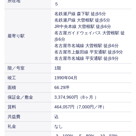
所在地
賃料
（8ヶ月 ）
５
共益費
（7,000円／坪）
込
償却
-3 100% -5 80% -10 50% 10- 30%
名鉄瀬戸線 森下駅 徒歩5分
入居
即入居
274,472円
賃料
名鉄瀬戸線 大曽根駅 徒歩5分
共益費
（8,800円／坪）
込
JR中央本線 大曽根駅 徒歩6分
入居
相談
282,276円
名古屋ガイドウェイバス 大曽根駅 徒
賃料
最寄り駅
（9,350円／坪）
歩6分
名古屋市名城線 大曽根駅 徒歩6分
入居
相談
名古屋市上飯田線 平安通駅 徒歩9分
名古屋市名城線 平安通駅 徒歩9分
階／号室
1階
竣工
1990年04月
面積
66.29坪
保証金／敷金
3,374,960円（8ヶ月 ）
賃料
464,057円（7,000円／坪）
共益費
込
礼金
なし
-3 100% -5 80% -10 50%