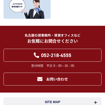
を、書面、郵便物、電話、インターネット、電子メール、広告媒体等で次の 1.～
11.記載の第三者に提供されます。なお、お客様からの申出がありましたら、提供
は停止いたします。
フリーワード検索
お客様から委託を受けた事項についての契約の相手方となる者、その見込者。
他の宅地建物取引業者。
インターネット広告、その他広告の掲載事業者及び団体。
指定流通機構（専属専任媒介契約、専任媒介契約が提携された場合には、宅地
建物取引業法に基づき、指定流通機構への登録及び成約情報の通知が宅地建物
名古屋の貸事務所・賃貸オフィスなど
取引業者に義務付けられます。）
お気軽にお問合せください
登記に関する司法書士、土地家屋調査士。
融資等に関する金融機関関係。
対象不動産について管理の必要がある場合における管理業者。
当社の管理が生じる場合は、管理委託契約の重要事項説明書に定める業務委託
先及び管理費引き落としの際の振込先金融機関、管理組合役員。
入居希望者様の信用照合のための信用情報機関（必要な場合）。
受付時間 平日 9：00～18：00
入居者様が賃料を滞納した場合の滞納取立者。
お客様にとって有用と思われる当社提携先。
４．個人情報の保護対策
当社の従業者に対して個人情報保護のための教育を定期的に行い、お客様の個
人情報を厳重に管理いたします。
当社のデータベース等に対する必要な安全管理措置を実施いたします。
５．個人情報処理の外部委託
SITE MAP
当社が保有する個人データの扱いの全部又は一部について外部委託をするとき