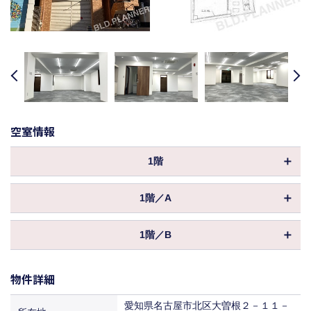
revious
Next
空室情報
1階
物件ID
003736
1階／A
坪数
66.29坪
物件ID
169775
3,374,960円
1階／B
保証金／敷金
坪数
（8ヶ月 ）
31.19坪
物件ID
169776
償却
-3 100% -5 80% -10 50% 10- 30%
1,996,160円
保証金／敷金
物件詳細
坪数
（8ヶ月 ）
30.19坪
共益費
込
償却
-3 100% -5 80% -10 50% 10- 30%
2,052,920円
愛知県名古屋市北区大曽根２－１１－
464,057円
保証金／敷金