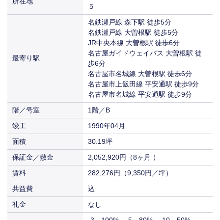
所在地
賃料
（8ヶ月 ）
５
共益費
（7,000円／坪）
込
償却
-3 100% -5 80% -10 50% 10- 30%
名鉄瀬戸線 森下駅 徒歩5分
入居
即入居
274,472円
賃料
名鉄瀬戸線 大曽根駅 徒歩5分
共益費
（8,800円／坪）
込
JR中央本線 大曽根駅 徒歩6分
入居
相談
282,276円
名古屋ガイドウェイバス 大曽根駅 徒
賃料
最寄り駅
（9,350円／坪）
歩6分
名古屋市名城線 大曽根駅 徒歩6分
入居
相談
名古屋市上飯田線 平安通駅 徒歩9分
名古屋市名城線 平安通駅 徒歩9分
階／号室
1階／B
竣工
1990年04月
面積
30.19坪
保証金／敷金
2,052,920円（8ヶ月 ）
賃料
282,276円（9,350円／坪）
共益費
込
礼金
なし
-3 100% -5 80% -10 50%