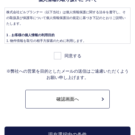
株式会社ビルプランナー（以下当社）は個人情報保護に関する法令を遵守し、そ
の取扱及び保護等について個人情報保護法の規定に基づき下記のとおりご説明い
たします。
1．お客様の個人情報の利用目的
物件情報を取引の相手方探索のために利用します。
物件情報をインターネット、チラシ等広告をするために利用します。
物件情報を、取引の相手方探索のため指定流通機構の物件検索システム（レイ
同意する
ンズ）に登録する場合があります。なお契約後、指定流通機構（宅地建物取引
業法により、国土交通大臣の指定を受けた機構。）に対し、成約情報（成約情
報は、成約した物件の、物件概要、契約年月日、成約価格などの情報で、氏名
※弊社への営業を目的としたメールの送信はご遠慮いただくよう
は含みません。）を提供します。指定流通機構は、物件情報及び成約情報を指
お願い申し上げます。
定流通機構の会員たる宅地建物取引業者や公的な団体に電子データや紙媒体で
提供することなどの宅地建物取引業法に規定された指定流通機構の業務のため
に利用します。
不動産の売買契約又は賃貸契約の相手方を探索すること、及び売買、賃貸借、
仲介、管理等の契約を締結し、契約に基づく役務を提供することに利用しま
す。
管理が伴う場合には、マンション等の管理組合で締結した管理委託契約業務履
行のため利用します。
上記、1.から 5.の業務に付随する、お客様にとって有用と思われる当社及び提
携先のご案内や商品の発送、関連するアフターサービス、また、管理において
現在選択中の条件