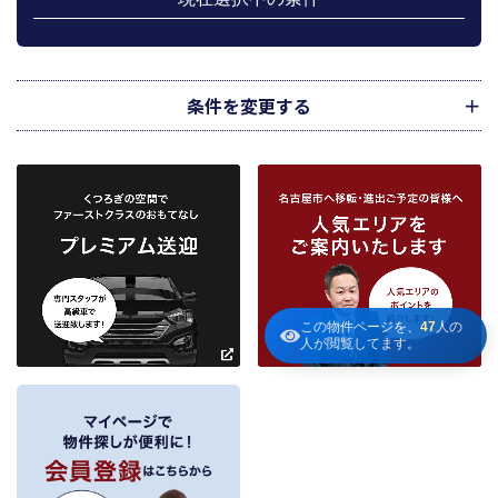
のメンテナンス等の業務に関するお知らせ等に利用します。
宅地建物取引業法第49条に基づく帳簿及びその資料として保管します。
不動産の売買、賃貸等に関する価格査定に利用します。価格査定に用いた成約
情報は、宅地建物取引業法第34条の2第2項に規定する「意見の根拠」として仲
介の依頼者に提供することがあります。
条件を変更する
下記３記載の第三者に提供します。
２．当社が保有している個人情報と利用目的
当社は、当社との不動産取引に伴い賃貸物件の入居希望者様・入居者様、売買
物件の申込者様・購入者様管理もしくは媒介の委託を受けた不動産の所有者そ
の他権利者様から受領した申込書、契約書等に記載された個人情報、その他適
市区町村
路線・駅
地図
から検索
から検索
から検索
正な手段で入手した個人情報を有しています。
お客様との契約の履行、賃貸取引にあっては契約管理、売買取引にあっては契
約後の管理・アフターサービス実施のため利用します。
条件を追加
当社は、当社の他の不動産物件におけるサービスの紹介並びにお客様にとって
有用と思われる当社提携先の商品・サービス等を紹介するためのダイレクトメ
この物件ページを、
47
人の
～
ールの発送等のために、お宮様の個人情報のうち住所、氏名、電話番号、メー
人が閲覧してます。
ルアドレスの情報を利用させていただきます。このための利用は、お客様から
の申し出により取り止めます。
～
３．個人情報の第三者への提供
当社が保有する個人情報は、お客様との契約の履行、賃貸取引にあっては契約管
理、売買取引にあっては契約後の管理・アフターサービスの実施のため、業務の
内容に応じて、氏名、住所、電話番号、生年月日、不動産物件情報、成約情報