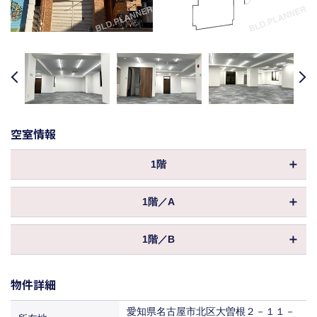
revious
Next
空室情報
1階
物件ID
003736
1階／A
坪数
66.29坪
物件ID
169775
3,374,960円
1階／B
保証金／敷金
坪数
（8ヶ月 ）
31.19坪
物件ID
169776
償却
-3 100% -5 80% -10 50% 10- 30%
1,996,160円
保証金／敷金
物件詳細
坪数
（8ヶ月 ）
30.19坪
共益費
込
償却
-3 100% -5 80% -10 50% 10- 30%
2,052,920円
愛知県名古屋市北区大曽根２－１１－
464,057円
保証金／敷金