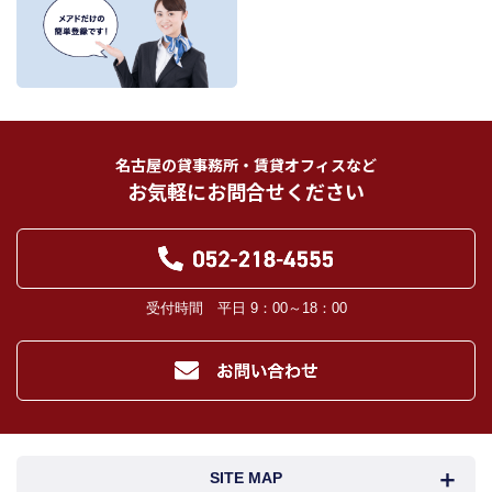
を、書面、郵便物、電話、インターネット、電子メール、広告媒体等で次の 1.～
11.記載の第三者に提供されます。なお、お客様からの申出がありましたら、提供
は停止いたします。
フリーワード検索
お客様から委託を受けた事項についての契約の相手方となる者、その見込者。
他の宅地建物取引業者。
インターネット広告、その他広告の掲載事業者及び団体。
指定流通機構（専属専任媒介契約、専任媒介契約が提携された場合には、宅地
建物取引業法に基づき、指定流通機構への登録及び成約情報の通知が宅地建物
名古屋の貸事務所・賃貸オフィスなど
取引業者に義務付けられます。）
お気軽にお問合せください
登記に関する司法書士、土地家屋調査士。
融資等に関する金融機関関係。
対象不動産について管理の必要がある場合における管理業者。
当社の管理が生じる場合は、管理委託契約の重要事項説明書に定める業務委託
先及び管理費引き落としの際の振込先金融機関、管理組合役員。
入居希望者様の信用照合のための信用情報機関（必要な場合）。
受付時間 平日 9：00～18：00
入居者様が賃料を滞納した場合の滞納取立者。
お客様にとって有用と思われる当社提携先。
４．個人情報の保護対策
当社の従業者に対して個人情報保護のための教育を定期的に行い、お客様の個
人情報を厳重に管理いたします。
当社のデータベース等に対する必要な安全管理措置を実施いたします。
５．個人情報処理の外部委託
SITE MAP
当社が保有する個人データの扱いの全部又は一部について外部委託をするとき