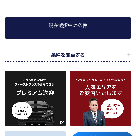
す。
管理が伴う場合には、マンション等の管理組合で締結した管理委託契約業務履
行のため利用します。
上記、1.から 5.の業務に付随する、お客様にとって有用と思われる当社及び提
携先のご案内や商品の発送、関連するアフターサービス、また、管理において
現在選択中の条件
のメンテナンス等の業務に関するお知らせ等に利用します。
宅地建物取引業法第49条に基づく帳簿及びその資料として保管します。
不動産の売買、賃貸等に関する価格査定に利用します。価格査定に用いた成約
情報は、宅地建物取引業法第34条の2第2項に規定する「意見の根拠」として仲
介の依頼者に提供することがあります。
条件を変更する
下記３記載の第三者に提供します。
２．当社が保有している個人情報と利用目的
当社は、当社との不動産取引に伴い賃貸物件の入居希望者様・入居者様、売買
物件の申込者様・購入者様管理もしくは媒介の委託を受けた不動産の所有者そ
の他権利者様から受領した申込書、契約書等に記載された個人情報、その他適
市区町村
路線・駅
地図
から検索
から検索
から検索
正な手段で入手した個人情報を有しています。
お客様との契約の履行、賃貸取引にあっては契約管理、売買取引にあっては契
約後の管理・アフターサービス実施のため利用します。
条件を追加
当社は、当社の他の不動産物件におけるサービスの紹介並びにお客様にとって
有用と思われる当社提携先の商品・サービス等を紹介するためのダイレクトメ
～
ールの発送等のために、お宮様の個人情報のうち住所、氏名、電話番号、メー
ルアドレスの情報を利用させていただきます。このための利用は、お客様から
の申し出により取り止めます。