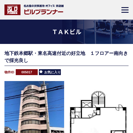
ＴＡＫビル
地下鉄本郷駅・東名高速付近の好立地 １フロアー南向き
で採光良し
物件ID
005017
お気に入り