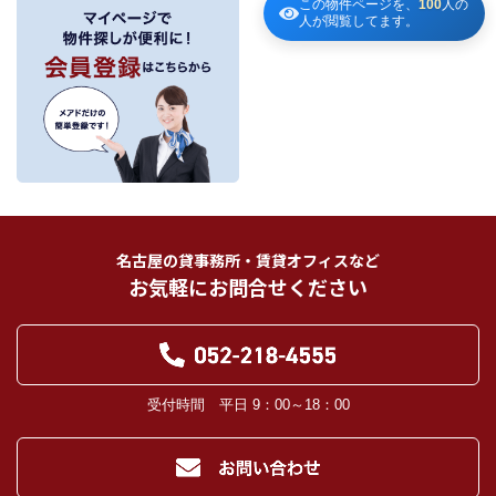
この物件ページを、
100
人の
～
３．個人情報の第三者への提供
人が閲覧してます。
当社が保有する個人情報は、お客様との契約の履行、賃貸取引にあっては契約管
理、売買取引にあっては契約後の管理・アフターサービスの実施のため、業務の
内容に応じて、氏名、住所、電話番号、生年月日、不動産物件情報、成約情報
を、書面、郵便物、電話、インターネット、電子メール、広告媒体等で次の 1.～
11.記載の第三者に提供されます。なお、お客様からの申出がありましたら、提供
は停止いたします。
フリーワード検索
お客様から委託を受けた事項についての契約の相手方となる者、その見込者。
他の宅地建物取引業者。
インターネット広告、その他広告の掲載事業者及び団体。
指定流通機構（専属専任媒介契約、専任媒介契約が提携された場合には、宅地
建物取引業法に基づき、指定流通機構への登録及び成約情報の通知が宅地建物
名古屋の貸事務所・賃貸オフィスなど
取引業者に義務付けられます。）
お気軽にお問合せください
登記に関する司法書士、土地家屋調査士。
融資等に関する金融機関関係。
対象不動産について管理の必要がある場合における管理業者。
当社の管理が生じる場合は、管理委託契約の重要事項説明書に定める業務委託
先及び管理費引き落としの際の振込先金融機関、管理組合役員。
入居希望者様の信用照合のための信用情報機関（必要な場合）。
受付時間 平日 9：00～18：00
入居者様が賃料を滞納した場合の滞納取立者。
お客様にとって有用と思われる当社提携先。
４．個人情報の保護対策
当社の従業者に対して個人情報保護のための教育を定期的に行い、お客様の個