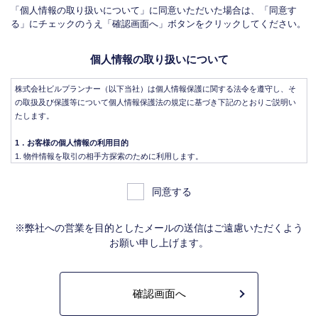
「個人情報の取り扱いについて」に同意いただいた場合は、「同意す
る」にチェックのうえ「確認画面へ」ボタンをクリックしてください。
個人情報の取り扱いについて
株式会社ビルプランナー（以下当社）は個人情報保護に関する法令を遵守し、そ
の取扱及び保護等について個人情報保護法の規定に基づき下記のとおりご説明い
たします。
1．お客様の個人情報の利用目的
物件情報を取引の相手方探索のために利用します。
物件情報をインターネット、チラシ等広告をするために利用します。
物件情報を、取引の相手方探索のため指定流通機構の物件検索システム（レイ
同意する
ンズ）に登録する場合があります。なお契約後、指定流通機構（宅地建物取引
業法により、国土交通大臣の指定を受けた機構。）に対し、成約情報（成約情
報は、成約した物件の、物件概要、契約年月日、成約価格などの情報で、氏名
※弊社への営業を目的としたメールの送信はご遠慮いただくよう
は含みません。）を提供します。指定流通機構は、物件情報及び成約情報を指
お願い申し上げます。
定流通機構の会員たる宅地建物取引業者や公的な団体に電子データや紙媒体で
提供することなどの宅地建物取引業法に規定された指定流通機構の業務のため
に利用します。
不動産の売買契約又は賃貸契約の相手方を探索すること、及び売買、賃貸借、
仲介、管理等の契約を締結し、契約に基づく役務を提供することに利用しま