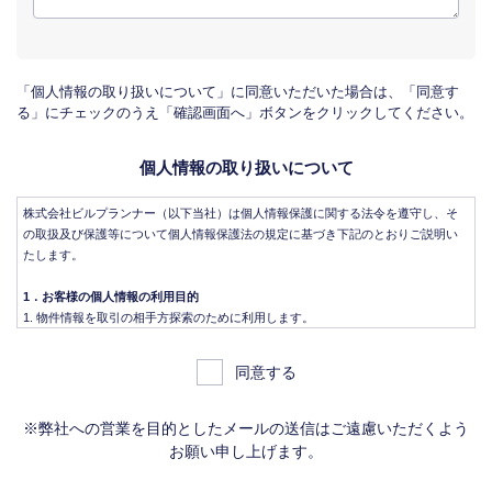
「個人情報の取り扱いについて」に同意いただいた場合は、「同意す
る」にチェックのうえ「確認画面へ」ボタンをクリックしてください。
個人情報の取り扱いについて
株式会社ビルプランナー（以下当社）は個人情報保護に関する法令を遵守し、そ
の取扱及び保護等について個人情報保護法の規定に基づき下記のとおりご説明い
たします。
1．お客様の個人情報の利用目的
物件情報を取引の相手方探索のために利用します。
物件情報をインターネット、チラシ等広告をするために利用します。
物件情報を、取引の相手方探索のため指定流通機構の物件検索システム（レイ
同意する
ンズ）に登録する場合があります。なお契約後、指定流通機構（宅地建物取引
業法により、国土交通大臣の指定を受けた機構。）に対し、成約情報（成約情
報は、成約した物件の、物件概要、契約年月日、成約価格などの情報で、氏名
※弊社への営業を目的としたメールの送信はご遠慮いただくよう
は含みません。）を提供します。指定流通機構は、物件情報及び成約情報を指
お願い申し上げます。
定流通機構の会員たる宅地建物取引業者や公的な団体に電子データや紙媒体で
提供することなどの宅地建物取引業法に規定された指定流通機構の業務のため