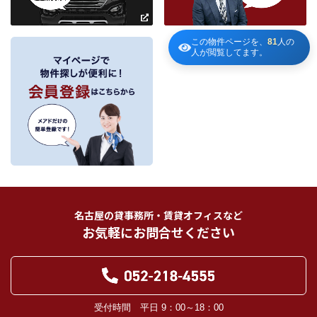
～
ールの発送等のために、お宮様の個人情報のうち住所、氏名、電話番号、メー
ルアドレスの情報を利用させていただきます。このための利用は、お客様から
の申し出により取り止めます。
この物件ページを、
81
人の
人が閲覧してます。
～
３．個人情報の第三者への提供
当社が保有する個人情報は、お客様との契約の履行、賃貸取引にあっては契約管
理、売買取引にあっては契約後の管理・アフターサービスの実施のため、業務の
内容に応じて、氏名、住所、電話番号、生年月日、不動産物件情報、成約情報
を、書面、郵便物、電話、インターネット、電子メール、広告媒体等で次の 1.～
11.記載の第三者に提供されます。なお、お客様からの申出がありましたら、提供
は停止いたします。
フリーワード検索
お客様から委託を受けた事項についての契約の相手方となる者、その見込者。
他の宅地建物取引業者。
インターネット広告、その他広告の掲載事業者及び団体。
指定流通機構（専属専任媒介契約、専任媒介契約が提携された場合には、宅地
建物取引業法に基づき、指定流通機構への登録及び成約情報の通知が宅地建物
名古屋の貸事務所・賃貸オフィスなど
取引業者に義務付けられます。）
お気軽にお問合せください
登記に関する司法書士、土地家屋調査士。
融資等に関する金融機関関係。
対象不動産について管理の必要がある場合における管理業者。
当社の管理が生じる場合は、管理委託契約の重要事項説明書に定める業務委託
先及び管理費引き落としの際の振込先金融機関、管理組合役員。
入居希望者様の信用照合のための信用情報機関（必要な場合）。
受付時間 平日 9：00～18：00
入居者様が賃料を滞納した場合の滞納取立者。