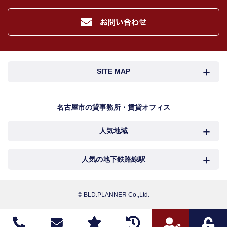
お客様にとって有用と思われる当社提携先。
４．個人情報の保護対策
当社の従業者に対して個人情報保護のための教育を定期的に行い、お客様の個
人情報を厳重に管理いたします。
当社のデータベース等に対する必要な安全管理措置を実施いたします。
５．個人情報処理の外部委託
SITE MAP
当社が保有する個人データの扱いの全部又は一部について外部委託をするとき
は、必要な契約を締結し、適切な管理・監督を行います。
６．個人情報の共同利用
名古屋市検索
名古屋市近郊検索
名古屋市の貸事務所・賃貸オフィス
お客様の個人情報を共同利用する際には、個人情報保護法に定める別途必要な
処置を講じます。
人気地域
岐阜・三重検索
地図検索
７．個人情報の開示請求及び訂正、利用の停止等の申出、及び取扱に関する苦情
お客様より、個人情報取扱に関する各種お問合せ及びご相談の窓口は下記のと
おりです。
NEWS
中村区
西区
人気の地下鉄路線駅
カンタン駅検索
各種お問合せ・相談窓口
新着物件
お電話でのご相談 TEL : 052-218-4555
中区
千種区
名古屋
国際センター
メールでのご相談
お問い合わせフォームへ
© BLD.PLANNER Co.,Ltd.
おすすめ物件
担当者：田中 里美
名東区
昭和区
丸の内
伏見
こだわり物件
令和2年8月01日