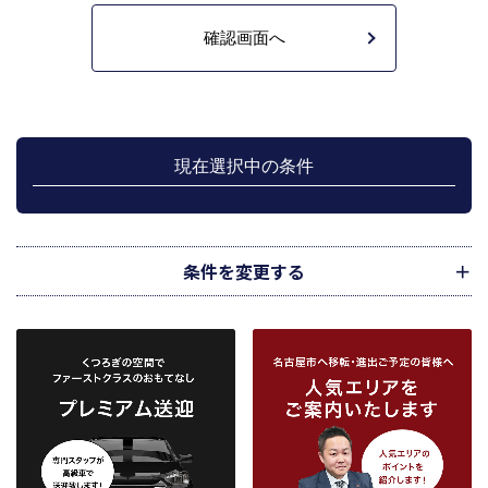
に利用します。
不動産の売買契約又は賃貸契約の相手方を探索すること、及び売買、賃貸借、
仲介、管理等の契約を締結し、契約に基づく役務を提供することに利用しま
す。
管理が伴う場合には、マンション等の管理組合で締結した管理委託契約業務履
行のため利用します。
上記、1.から 5.の業務に付随する、お客様にとって有用と思われる当社及び提
携先のご案内や商品の発送、関連するアフターサービス、また、管理において
現在選択中の条件
のメンテナンス等の業務に関するお知らせ等に利用します。
宅地建物取引業法第49条に基づく帳簿及びその資料として保管します。
不動産の売買、賃貸等に関する価格査定に利用します。価格査定に用いた成約
情報は、宅地建物取引業法第34条の2第2項に規定する「意見の根拠」として仲
介の依頼者に提供することがあります。
条件を変更する
下記３記載の第三者に提供します。
２．当社が保有している個人情報と利用目的
当社は、当社との不動産取引に伴い賃貸物件の入居希望者様・入居者様、売買
物件の申込者様・購入者様管理もしくは媒介の委託を受けた不動産の所有者そ
の他権利者様から受領した申込書、契約書等に記載された個人情報、その他適
市区町村
路線・駅
地図
から検索
から検索
から検索
正な手段で入手した個人情報を有しています。
お客様との契約の履行、賃貸取引にあっては契約管理、売買取引にあっては契
約後の管理・アフターサービス実施のため利用します。
条件を追加
当社は、当社の他の不動産物件におけるサービスの紹介並びにお客様にとって
有用と思われる当社提携先の商品・サービス等を紹介するためのダイレクトメ