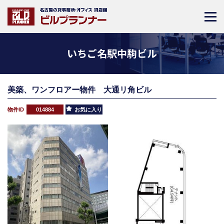
いちご名駅中駒ビル
美築、ワンフロアー物件 大通リ角ビル
物件ID
014884
お気に入り