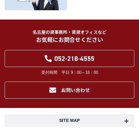
フリーワード検索
お客様から委託を受けた事項についての契約の相手方となる者、その見込者。
他の宅地建物取引業者。
インターネット広告、その他広告の掲載事業者及び団体。
指定流通機構（専属専任媒介契約、専任媒介契約が提携された場合には、宅地
建物取引業法に基づき、指定流通機構への登録及び成約情報の通知が宅地建物
名古屋の貸事務所・賃貸オフィスなど
取引業者に義務付けられます。）
お気軽にお問合せください
登記に関する司法書士、土地家屋調査士。
融資等に関する金融機関関係。
対象不動産について管理の必要がある場合における管理業者。
当社の管理が生じる場合は、管理委託契約の重要事項説明書に定める業務委託
先及び管理費引き落としの際の振込先金融機関、管理組合役員。
入居希望者様の信用照合のための信用情報機関（必要な場合）。
受付時間 平日 9：00～18：00
入居者様が賃料を滞納した場合の滞納取立者。
お客様にとって有用と思われる当社提携先。
４．個人情報の保護対策
当社の従業者に対して個人情報保護のための教育を定期的に行い、お客様の個
人情報を厳重に管理いたします。
当社のデータベース等に対する必要な安全管理措置を実施いたします。
５．個人情報処理の外部委託
SITE MAP
当社が保有する個人データの扱いの全部又は一部について外部委託をするとき
は、必要な契約を締結し、適切な管理・監督を行います。
６．個人情報の共同利用