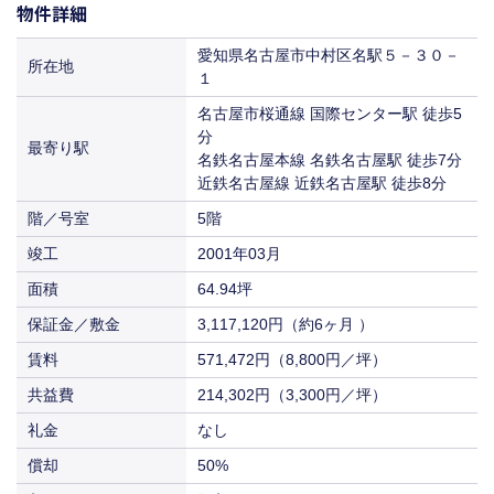
保証金／敷金
物件詳細
坪数
（約6ヶ月 ）
64.94坪
入居
即入居
571,472円
214,302円
賃料
共益費
（8,800円／坪）
償却
（3,300円／坪）
50%
3,117,120円
愛知県名古屋市中村区名駅５－３０－
保証金／敷金
所在地
（約6ヶ月 ）
１
入居
即入居
571,472円
214,302円
賃料
共益費
（8,800円／坪）
償却
（3,300円／坪）
50%
名古屋市桜通線 国際センター駅 徒歩5
分
入居
即入居
571,472円
214,302円
最寄り駅
賃料
共益費
名鉄名古屋本線 名鉄名古屋駅 徒歩7分
（8,800円／坪）
（3,300円／坪）
近鉄名古屋線 近鉄名古屋駅 徒歩8分
入居
即入居
571,472円
賃料
階／号室
5階
（8,800円／坪）
竣工
2001年03月
入居
相談
面積
64.94坪
保証金／敷金
3,117,120円（約6ヶ月 ）
賃料
571,472円（8,800円／坪）
共益費
214,302円（3,300円／坪）
礼金
なし
償却
50%