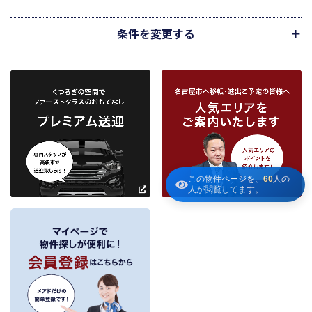
不動産の売買、賃貸等に関する価格査定に利用します。価格査定に用いた成約
情報は、宅地建物取引業法第34条の2第2項に規定する「意見の根拠」として仲
介の依頼者に提供することがあります。
条件を変更する
下記３記載の第三者に提供します。
２．当社が保有している個人情報と利用目的
当社は、当社との不動産取引に伴い賃貸物件の入居希望者様・入居者様、売買
物件の申込者様・購入者様管理もしくは媒介の委託を受けた不動産の所有者そ
の他権利者様から受領した申込書、契約書等に記載された個人情報、その他適
市区町村
路線・駅
地図
から検索
から検索
から検索
正な手段で入手した個人情報を有しています。
お客様との契約の履行、賃貸取引にあっては契約管理、売買取引にあっては契
約後の管理・アフターサービス実施のため利用します。
条件を追加
当社は、当社の他の不動産物件におけるサービスの紹介並びにお客様にとって
有用と思われる当社提携先の商品・サービス等を紹介するためのダイレクトメ
この物件ページを、
60
人の
～
ールの発送等のために、お宮様の個人情報のうち住所、氏名、電話番号、メー
人が閲覧してます。
ルアドレスの情報を利用させていただきます。このための利用は、お客様から
の申し出により取り止めます。
～
３．個人情報の第三者への提供
当社が保有する個人情報は、お客様との契約の履行、賃貸取引にあっては契約管
理、売買取引にあっては契約後の管理・アフターサービスの実施のため、業務の
内容に応じて、氏名、住所、電話番号、生年月日、不動産物件情報、成約情報
を、書面、郵便物、電話、インターネット、電子メール、広告媒体等で次の 1.～
11.記載の第三者に提供されます。なお、お客様からの申出がありましたら、提供
は停止いたします。