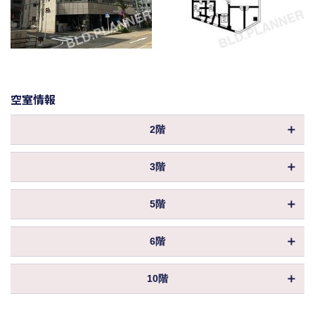
空室情報
2階
物件ID
014881
3階
坪数
64.94坪
物件ID
014882
3,117,120円
5階
保証金／敷金
坪数
（約6ヶ月 ）
64.94坪
物件ID
014884
償却
50%
3,117,120円
6階
保証金／敷金
坪数
（約6ヶ月 ）
64.94坪
214,302円
共益費
物件ID
014885
償却
（3,300円／坪）
50%
3,117,120円
10階
保証金／敷金
坪数
（約6ヶ月 ）
64.94坪
571,472円
214,302円
賃料
共益費
物件ID
106147
（8,800円／坪）
償却
（3,300円／坪）
50%
3,117,120円