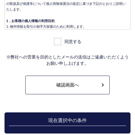
の取扱及び保護等について個人情報保護法の規定に基づき下記のとおりご説明い
たします。
1．お客様の個人情報の利用目的
物件情報を取引の相手方探索のために利用します。
物件情報をインターネット、チラシ等広告をするために利用します。
物件情報を、取引の相手方探索のため指定流通機構の物件検索システム（レイ
同意する
ンズ）に登録する場合があります。なお契約後、指定流通機構（宅地建物取引
業法により、国土交通大臣の指定を受けた機構。）に対し、成約情報（成約情
報は、成約した物件の、物件概要、契約年月日、成約価格などの情報で、氏名
※弊社への営業を目的としたメールの送信はご遠慮いただくよう
は含みません。）を提供します。指定流通機構は、物件情報及び成約情報を指
お願い申し上げます。
定流通機構の会員たる宅地建物取引業者や公的な団体に電子データや紙媒体で
提供することなどの宅地建物取引業法に規定された指定流通機構の業務のため
に利用します。
不動産の売買契約又は賃貸契約の相手方を探索すること、及び売買、賃貸借、
仲介、管理等の契約を締結し、契約に基づく役務を提供することに利用しま
す。
管理が伴う場合には、マンション等の管理組合で締結した管理委託契約業務履
行のため利用します。
上記、1.から 5.の業務に付随する、お客様にとって有用と思われる当社及び提
携先のご案内や商品の発送、関連するアフターサービス、また、管理において
現在選択中の条件
のメンテナンス等の業務に関するお知らせ等に利用します。
宅地建物取引業法第49条に基づく帳簿及びその資料として保管します。