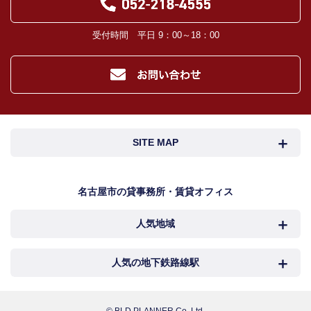
当社の管理が生じる場合は、管理委託契約の重要事項説明書に定める業務委託
先及び管理費引き落としの際の振込先金融機関、管理組合役員。
入居希望者様の信用照合のための信用情報機関（必要な場合）。
受付時間 平日 9：00～18：00
入居者様が賃料を滞納した場合の滞納取立者。
お客様にとって有用と思われる当社提携先。
４．個人情報の保護対策
当社の従業者に対して個人情報保護のための教育を定期的に行い、お客様の個
人情報を厳重に管理いたします。
当社のデータベース等に対する必要な安全管理措置を実施いたします。
５．個人情報処理の外部委託
SITE MAP
当社が保有する個人データの扱いの全部又は一部について外部委託をするとき
は、必要な契約を締結し、適切な管理・監督を行います。
６．個人情報の共同利用
名古屋市検索
名古屋市近郊検索
名古屋市の貸事務所・賃貸オフィス
お客様の個人情報を共同利用する際には、個人情報保護法に定める別途必要な
処置を講じます。
人気地域
岐阜・三重検索
地図検索
７．個人情報の開示請求及び訂正、利用の停止等の申出、及び取扱に関する苦情
お客様より、個人情報取扱に関する各種お問合せ及びご相談の窓口は下記のと
おりです。
NEWS
中村区
西区
人気の地下鉄路線駅
カンタン駅検索
各種お問合せ・相談窓口
新着物件
お電話でのご相談 TEL : 052-218-4555
中区
千種区
名古屋
国際センター
メールでのご相談
お問い合わせフォームへ
© BLD.PLANNER Co.,Ltd.