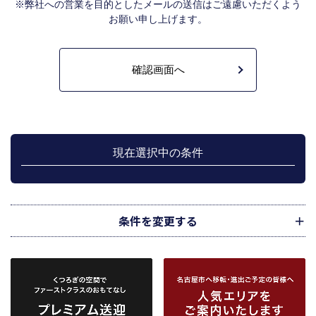
報は、成約した物件の、物件概要、契約年月日、成約価格などの情報で、氏名
※弊社への営業を目的としたメールの送信はご遠慮いただくよう
は含みません。）を提供します。指定流通機構は、物件情報及び成約情報を指
お願い申し上げます。
定流通機構の会員たる宅地建物取引業者や公的な団体に電子データや紙媒体で
提供することなどの宅地建物取引業法に規定された指定流通機構の業務のため
に利用します。
不動産の売買契約又は賃貸契約の相手方を探索すること、及び売買、賃貸借、
仲介、管理等の契約を締結し、契約に基づく役務を提供することに利用しま
す。
管理が伴う場合には、マンション等の管理組合で締結した管理委託契約業務履
行のため利用します。
上記、1.から 5.の業務に付随する、お客様にとって有用と思われる当社及び提
携先のご案内や商品の発送、関連するアフターサービス、また、管理において
現在選択中の条件
のメンテナンス等の業務に関するお知らせ等に利用します。
宅地建物取引業法第49条に基づく帳簿及びその資料として保管します。
不動産の売買、賃貸等に関する価格査定に利用します。価格査定に用いた成約
情報は、宅地建物取引業法第34条の2第2項に規定する「意見の根拠」として仲
介の依頼者に提供することがあります。
条件を変更する
下記３記載の第三者に提供します。
２．当社が保有している個人情報と利用目的
当社は、当社との不動産取引に伴い賃貸物件の入居希望者様・入居者様、売買
物件の申込者様・購入者様管理もしくは媒介の委託を受けた不動産の所有者そ
の他権利者様から受領した申込書、契約書等に記載された個人情報、その他適
市区町村
路線・駅
地図
から検索
から検索
から検索
正な手段で入手した個人情報を有しています。