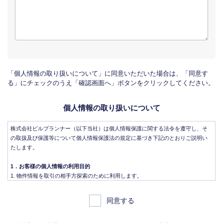
「個人情報の取り扱いについて」に同意いただいた場合は、「同意す
る」にチェックのうえ「確認画面へ」ボタンをクリックしてください。
個人情報の取り扱いについて
株式会社ビルプランナー（以下当社）は個人情報保護に関する法令を遵守し、そ
の取扱及び保護等について個人情報保護法の規定に基づき下記のとおりご説明い
たします。
1．お客様の個人情報の利用目的
物件情報を取引の相手方探索のために利用します。
物件情報をインターネット、チラシ等広告をするために利用します。
物件情報を、取引の相手方探索のため指定流通機構の物件検索システム（レイ
同意する
ンズ）に登録する場合があります。なお契約後、指定流通機構（宅地建物取引
業法により、国土交通大臣の指定を受けた機構。）に対し、成約情報（成約情