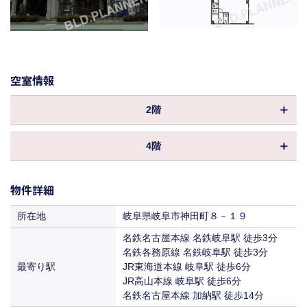
空室情報
2階
物件ID
075912
4階
坪数
54.00坪
物件ID
101882
1,680,000円
保証金／敷金
物件詳細
坪数
（6ヶ月 ）
54.09坪
償却
0%
540,000円
所在地
岐阜県岐阜市神田町８－１９
保証金／敷金
（3ヶ月 ）
33,000円
名鉄名古屋本線 名鉄岐阜駅 徒歩3分
共益費
償却
（611円／坪）
0%
名鉄各務原線 名鉄岐阜駅 徒歩3分
最寄り駅
JR東海道本線 岐阜駅 徒歩6分
308,000円
共益費
込
賃料
JR高山本線 岐阜駅 徒歩6分
（5,703円／坪）
198,000円
名鉄名古屋本線 加納駅 徒歩14分
賃料
入居
即入居
（3,660円／坪）