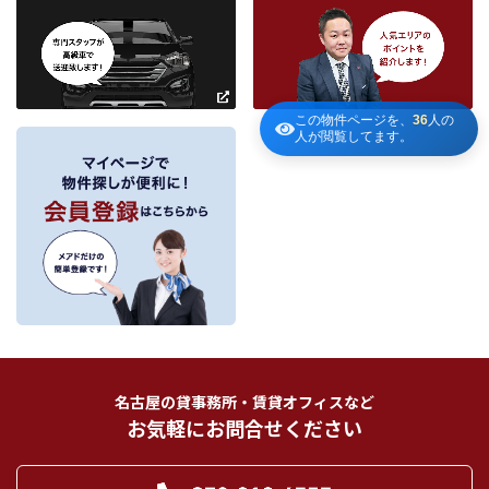
お客様との契約の履行、賃貸取引にあっては契約管理、売買取引にあっては契
約後の管理・アフターサービス実施のため利用します。
条件を追加
当社は、当社の他の不動産物件におけるサービスの紹介並びにお客様にとって
有用と思われる当社提携先の商品・サービス等を紹介するためのダイレクトメ
～
ールの発送等のために、お宮様の個人情報のうち住所、氏名、電話番号、メー
ルアドレスの情報を利用させていただきます。このための利用は、お客様から
この物件ページを、
36
人の
の申し出により取り止めます。
人が閲覧してます。
～
３．個人情報の第三者への提供
当社が保有する個人情報は、お客様との契約の履行、賃貸取引にあっては契約管
理、売買取引にあっては契約後の管理・アフターサービスの実施のため、業務の
内容に応じて、氏名、住所、電話番号、生年月日、不動産物件情報、成約情報
を、書面、郵便物、電話、インターネット、電子メール、広告媒体等で次の 1.～
11.記載の第三者に提供されます。なお、お客様からの申出がありましたら、提供
は停止いたします。
フリーワード検索
お客様から委託を受けた事項についての契約の相手方となる者、その見込者。
他の宅地建物取引業者。
インターネット広告、その他広告の掲載事業者及び団体。
指定流通機構（専属専任媒介契約、専任媒介契約が提携された場合には、宅地
建物取引業法に基づき、指定流通機構への登録及び成約情報の通知が宅地建物
名古屋の貸事務所・賃貸オフィスなど
取引業者に義務付けられます。）
お気軽にお問合せください
登記に関する司法書士、土地家屋調査士。
融資等に関する金融機関関係。
対象不動産について管理の必要がある場合における管理業者。