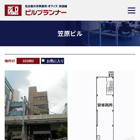
笠原ビル
物件ID
101882
お気に入り