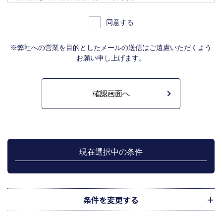
物件情報をインターネット、チラシ等広告をするために利用します。
物件情報を、取引の相手方探索のため指定流通機構の物件検索システム（レイ
同意する
ンズ）に登録する場合があります。なお契約後、指定流通機構（宅地建物取引
業法により、国土交通大臣の指定を受けた機構。）に対し、成約情報（成約情
報は、成約した物件の、物件概要、契約年月日、成約価格などの情報で、氏名
※弊社への営業を目的としたメールの送信はご遠慮いただくよう
は含みません。）を提供します。指定流通機構は、物件情報及び成約情報を指
お願い申し上げます。
定流通機構の会員たる宅地建物取引業者や公的な団体に電子データや紙媒体で
提供することなどの宅地建物取引業法に規定された指定流通機構の業務のため
に利用します。
不動産の売買契約又は賃貸契約の相手方を探索すること、及び売買、賃貸借、
仲介、管理等の契約を締結し、契約に基づく役務を提供することに利用しま
す。
管理が伴う場合には、マンション等の管理組合で締結した管理委託契約業務履
行のため利用します。
上記、1.から 5.の業務に付随する、お客様にとって有用と思われる当社及び提
携先のご案内や商品の発送、関連するアフターサービス、また、管理において
現在選択中の条件
のメンテナンス等の業務に関するお知らせ等に利用します。
宅地建物取引業法第49条に基づく帳簿及びその資料として保管します。
不動産の売買、賃貸等に関する価格査定に利用します。価格査定に用いた成約
情報は、宅地建物取引業法第34条の2第2項に規定する「意見の根拠」として仲
介の依頼者に提供することがあります。
条件を変更する
下記３記載の第三者に提供します。
２．当社が保有している個人情報と利用目的