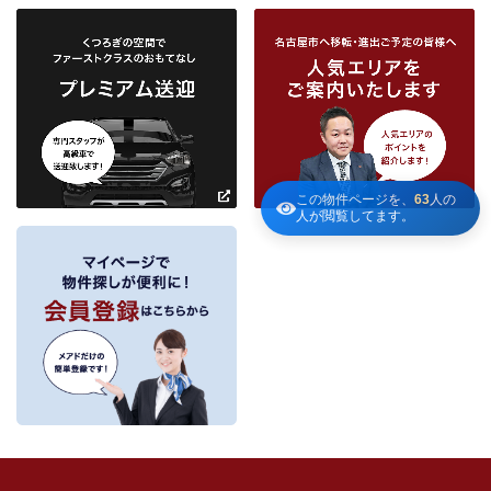
当社は、当社との不動産取引に伴い賃貸物件の入居希望者様・入居者様、売買
物件の申込者様・購入者様管理もしくは媒介の委託を受けた不動産の所有者そ
の他権利者様から受領した申込書、契約書等に記載された個人情報、その他適
市区町村
路線・駅
地図
から検索
から検索
から検索
正な手段で入手した個人情報を有しています。
お客様との契約の履行、賃貸取引にあっては契約管理、売買取引にあっては契
約後の管理・アフターサービス実施のため利用します。
条件を追加
当社は、当社の他の不動産物件におけるサービスの紹介並びにお客様にとって
有用と思われる当社提携先の商品・サービス等を紹介するためのダイレクトメ
～
ールの発送等のために、お宮様の個人情報のうち住所、氏名、電話番号、メー
この物件ページを、
63
人の
ルアドレスの情報を利用させていただきます。このための利用は、お客様から
人が閲覧してます。
の申し出により取り止めます。
～
３．個人情報の第三者への提供
当社が保有する個人情報は、お客様との契約の履行、賃貸取引にあっては契約管
理、売買取引にあっては契約後の管理・アフターサービスの実施のため、業務の
内容に応じて、氏名、住所、電話番号、生年月日、不動産物件情報、成約情報
を、書面、郵便物、電話、インターネット、電子メール、広告媒体等で次の 1.～
11.記載の第三者に提供されます。なお、お客様からの申出がありましたら、提供
は停止いたします。
フリーワード検索
お客様から委託を受けた事項についての契約の相手方となる者、その見込者。
他の宅地建物取引業者。
インターネット広告、その他広告の掲載事業者及び団体。
指定流通機構（専属専任媒介契約、専任媒介契約が提携された場合には、宅地
建物取引業法に基づき、指定流通機構への登録及び成約情報の通知が宅地建物