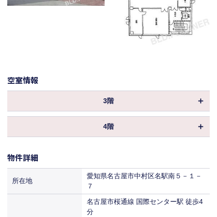
空室情報
3階
物件ID
147673
4階
坪数
110.14坪
物件ID
147674
保証金／敷金
相談
物件詳細
坪数
110.14坪
償却
20%
保証金／敷金
相談
愛知県名古屋市中村区名駅南５－１－
所在地
共益費
込
７
償却
賃料
相談
名古屋市桜通線 国際センター駅 徒歩4
共益費
込
入居
分
即入居