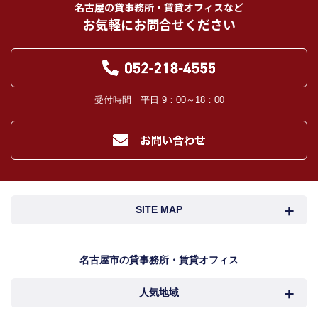
名古屋の貸事務所・賃貸オフィスなど
取引業者に義務付けられます。）
お気軽にお問合せください
登記に関する司法書士、土地家屋調査士。
融資等に関する金融機関関係。
対象不動産について管理の必要がある場合における管理業者。
当社の管理が生じる場合は、管理委託契約の重要事項説明書に定める業務委託
先及び管理費引き落としの際の振込先金融機関、管理組合役員。
入居希望者様の信用照合のための信用情報機関（必要な場合）。
受付時間 平日 9：00～18：00
入居者様が賃料を滞納した場合の滞納取立者。
お客様にとって有用と思われる当社提携先。
４．個人情報の保護対策
当社の従業者に対して個人情報保護のための教育を定期的に行い、お客様の個
人情報を厳重に管理いたします。
当社のデータベース等に対する必要な安全管理措置を実施いたします。
５．個人情報処理の外部委託
SITE MAP
当社が保有する個人データの扱いの全部又は一部について外部委託をするとき
は、必要な契約を締結し、適切な管理・監督を行います。
６．個人情報の共同利用
名古屋市検索
名古屋市近郊検索
名古屋市の貸事務所・賃貸オフィス
お客様の個人情報を共同利用する際には、個人情報保護法に定める別途必要な
処置を講じます。
人気地域
岐阜・三重検索
地図検索
７．個人情報の開示請求及び訂正、利用の停止等の申出、及び取扱に関する苦情
お客様より、個人情報取扱に関する各種お問合せ及びご相談の窓口は下記のと