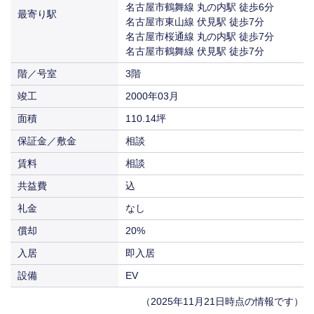
賃料
名古屋市鶴舞線 丸の内駅 徒歩6分
相談
最寄り駅
名古屋市東山線 伏見駅 徒歩7分
入居
即入居
名古屋市桜通線 丸の内駅 徒歩7分
名古屋市鶴舞線 伏見駅 徒歩7分
階／号室
3階
竣工
2000年03月
面積
110.14坪
保証金／敷金
相談
賃料
相談
共益費
込
礼金
なし
償却
20%
入居
即入居
設備
EV
（2025年11月21日時点の情報です）