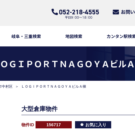
岐阜・三重検索
地図検索
カンタン駅検
ＯＧＩＰＯＲＴＮＡＧＯＹＡビルＡ
市中村区
ＬＯＧＩＰＯＲＴＮＡＧＯＹＡビルＡ棟
大型倉庫物件
物件ID
156717
お気に入り