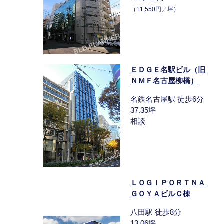
（11,550円／坪）
ＥＤＧＥ名駅ビル（旧
ＮＭＦ名古屋柳橋）
名鉄名古屋駅 徒歩6分
37.35坪
相談
ＬＯＧＩＰＯＲＴＮＡ
ＧＯＹＡビルＣ棟
八田駅 徒歩8分
13.06坪