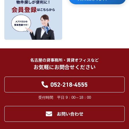
当社が保有する個人情報は、お客様との契約の履行、賃貸取引にあっては契約管
理、売買取引にあっては契約後の管理・アフターサービスの実施のため、業務の
内容に応じて、氏名、住所、電話番号、生年月日、不動産物件情報、成約情報
を、書面、郵便物、電話、インターネット、電子メール、広告媒体等で次の 1.～
11.記載の第三者に提供されます。なお、お客様からの申出がありましたら、提供
は停止いたします。
フリーワード検索
お客様から委託を受けた事項についての契約の相手方となる者、その見込者。
他の宅地建物取引業者。
インターネット広告、その他広告の掲載事業者及び団体。
指定流通機構（専属専任媒介契約、専任媒介契約が提携された場合には、宅地
建物取引業法に基づき、指定流通機構への登録及び成約情報の通知が宅地建物
名古屋の貸事務所・賃貸オフィスなど
取引業者に義務付けられます。）
お気軽にお問合せください
登記に関する司法書士、土地家屋調査士。
融資等に関する金融機関関係。
対象不動産について管理の必要がある場合における管理業者。
当社の管理が生じる場合は、管理委託契約の重要事項説明書に定める業務委託
先及び管理費引き落としの際の振込先金融機関、管理組合役員。
入居希望者様の信用照合のための信用情報機関（必要な場合）。
受付時間 平日 9：00～18：00
入居者様が賃料を滞納した場合の滞納取立者。
お客様にとって有用と思われる当社提携先。
４．個人情報の保護対策
当社の従業者に対して個人情報保護のための教育を定期的に行い、お客様の個
人情報を厳重に管理いたします。