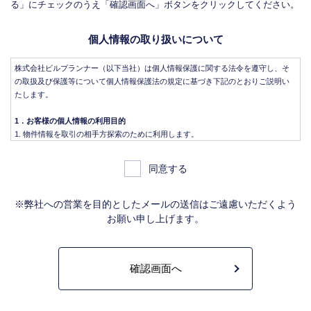
る」にチェックのうえ「確認画面へ」ボタンをクリックしてください。
個人情報の取り扱いについて
株式会社ビルプランナー（以下当社）は個人情報保護に関する法令を遵守し、そ
の取扱及び保護等について個人情報保護法の規定に基づき下記のとおりご説明い
たします。
1．お客様の個人情報の利用目的
物件情報を取引の相手方探索のために利用します。
物件情報をインターネット、チラシ等広告をするために利用します。
物件情報を、取引の相手方探索のため指定流通機構の物件検索システム（レイ
同意する
ンズ）に登録する場合があります。なお契約後、指定流通機構（宅地建物取引
業法により、国土交通大臣の指定を受けた機構。）に対し、成約情報（成約情
報は、成約した物件の、物件概要、契約年月日、成約価格などの情報で、氏名
※弊社への営業を目的としたメールの送信はご遠慮いただくよう
は含みません。）を提供します。指定流通機構は、物件情報及び成約情報を指
お願い申し上げます。
定流通機構の会員たる宅地建物取引業者や公的な団体に電子データや紙媒体で
提供することなどの宅地建物取引業法に規定された指定流通機構の業務のため
に利用します。
不動産の売買契約又は賃貸契約の相手方を探索すること、及び売買、賃貸借、
仲介、管理等の契約を締結し、契約に基づく役務を提供することに利用しま
す。
管理が伴う場合には、マンション等の管理組合で締結した管理委託契約業務履