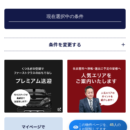
行のため利用します。
上記、1.から 5.の業務に付随する、お客様にとって有用と思われる当社及び提
携先のご案内や商品の発送、関連するアフターサービス、また、管理において
現在選択中の条件
のメンテナンス等の業務に関するお知らせ等に利用します。
宅地建物取引業法第49条に基づく帳簿及びその資料として保管します。
不動産の売買、賃貸等に関する価格査定に利用します。価格査定に用いた成約
情報は、宅地建物取引業法第34条の2第2項に規定する「意見の根拠」として仲
介の依頼者に提供することがあります。
条件を変更する
下記３記載の第三者に提供します。
２．当社が保有している個人情報と利用目的
当社は、当社との不動産取引に伴い賃貸物件の入居希望者様・入居者様、売買
物件の申込者様・購入者様管理もしくは媒介の委託を受けた不動産の所有者そ
の他権利者様から受領した申込書、契約書等に記載された個人情報、その他適
市区町村
路線・駅
地図
から検索
から検索
から検索
正な手段で入手した個人情報を有しています。
お客様との契約の履行、賃貸取引にあっては契約管理、売買取引にあっては契
約後の管理・アフターサービス実施のため利用します。
条件を追加
当社は、当社の他の不動産物件におけるサービスの紹介並びにお客様にとって
有用と思われる当社提携先の商品・サービス等を紹介するためのダイレクトメ
～
ールの発送等のために、お宮様の個人情報のうち住所、氏名、電話番号、メー
ルアドレスの情報を利用させていただきます。このための利用は、お客様から
の申し出により取り止めます。
～
この物件ページを、
45
人の
３．個人情報の第三者への提供
人が閲覧してます。